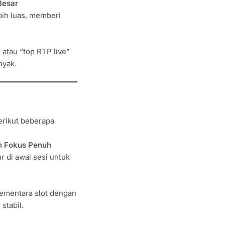
Besar
ebih luas, memberi
 atau “top RTP live”
nyak.
erikut beberapa
n Fokus Penuh
r di awal sesi untuk
 sementara slot dengan
stabil.