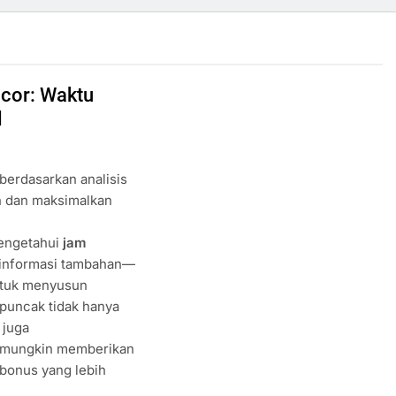
acor: Waktu
l
 berdasarkan analisis
in dan maksimalkan
mengetahui
jam
 informasi tambahan—
untuk menyusun
 puncak tidak hanya
 juga
em mungkin memberikan
 bonus yang lebih