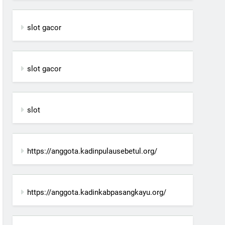
slot gacor
slot gacor
slot
https://anggota.kadinpulausebetul.org/
https://anggota.kadinkabpasangkayu.org/