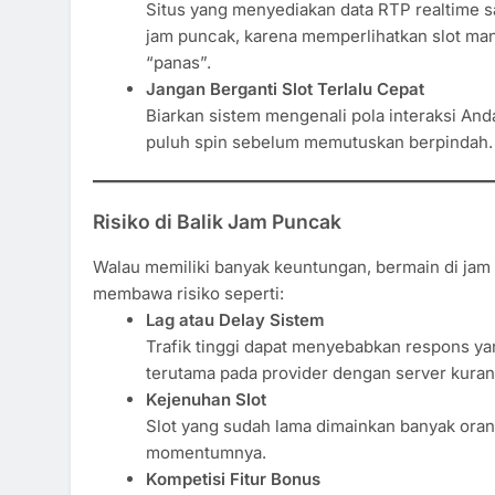
Situs yang menyediakan data RTP realtime s
jam puncak, karena memperlihatkan slot ma
“panas”.
Jangan Berganti Slot Terlalu Cepat
Biarkan sistem mengenali pola interaksi An
puluh spin sebelum memutuskan berpindah.
Risiko di Balik Jam Puncak
Walau memiliki banyak keuntungan, bermain di jam
membawa risiko seperti:
Lag atau Delay Sistem
Trafik tinggi dapat menyebabkan respons yan
terutama pada provider dengan server kurang
Kejenuhan Slot
Slot yang sudah lama dimainkan banyak oran
momentumnya.
Kompetisi Fitur Bonus