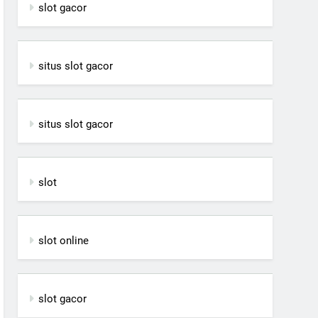
slot gacor
situs slot gacor
situs slot gacor
slot
slot online
slot gacor