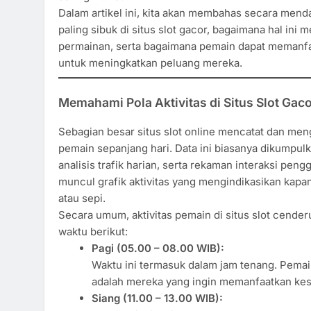
Dalam artikel ini, kita akan membahas secara men
paling sibuk di situs slot gacor, bagaimana hal in
permainan, serta bagaimana pemain dapat memanfaa
untuk meningkatkan peluang mereka.
Memahami Pola Aktivitas di Situs Slot Gac
Sebagian besar situs slot online mencatat dan menga
pemain sepanjang hari. Data ini biasanya dikumpulk
analisis trafik harian, serta rekaman interaksi pengg
muncul grafik aktivitas yang mengindikasikan kapa
atau sepi.
Secara umum, aktivitas pemain di situs slot cender
waktu berikut:
Pagi (05.00 – 08.00 WIB):
Waktu ini termasuk dalam jam tenang. Pemain
adalah mereka yang ingin memanfaatkan kest
Siang (11.00 – 13.00 WIB):