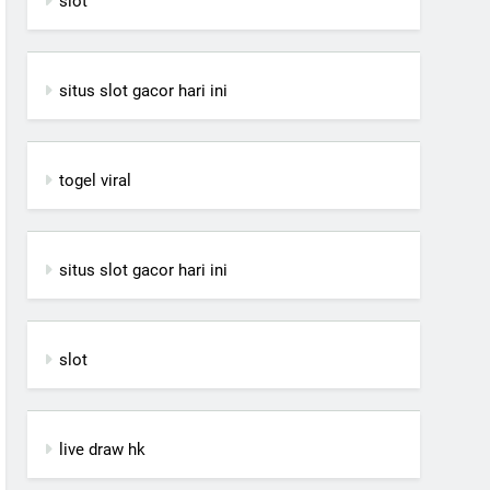
slot
situs slot gacor hari ini
togel viral
situs slot gacor hari ini
slot
live draw hk