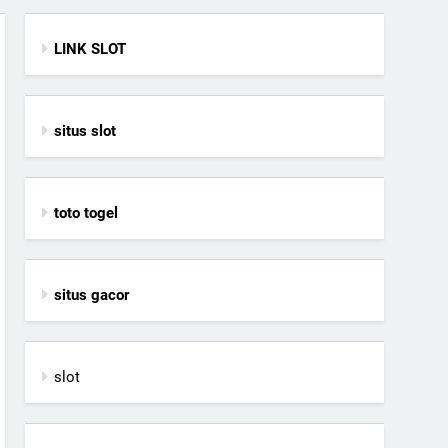
LINK SLOT
situs slot
toto togel
situs gacor
slot