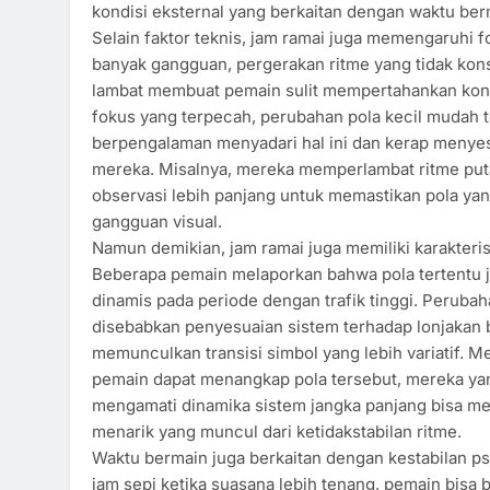
kondisi eksternal yang berkaitan dengan waktu ber
Selain faktor teknis, jam ramai juga memengaruhi 
banyak gangguan, pergerakan ritme yang tidak kon
lambat membuat pemain sulit mempertahankan kon
fokus yang terpecah, perubahan pola kecil mudah 
berpengalaman menyadari hal ini dan kerap menye
mereka. Misalnya, mereka memperlambat ritme put
observasi lebih panjang untuk memastikan pola yang
gangguan visual.
Namun demikian, jam ramai juga memiliki karakteris
Beberapa pemain melaporkan bahwa pola tertentu j
dinamis pada periode dengan trafik tinggi. Perubah
disebabkan penyesuaian sistem terhadap lonjakan
memunculkan transisi simbol yang lebih variatif. 
pemain dapat menangkap pola tersebut, mereka yan
mengamati dinamika sistem jangka panjang bisa m
menarik yang muncul dari ketidakstabilan ritme.
Waktu bermain juga berkaitan dengan kestabilan ps
jam sepi ketika suasana lebih tenang, pemain bisa