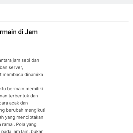
ermain di Jam
ntara jam sepi dan
ban server,
pat membaca dinamika
tu bermain memiliki
nan terbentuk dan
ecara acak dan
ing berubah mengikuti
lah yang menciptakan
 ramai. Pola yang
a pada jam lain, bukan