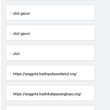
slot gacor
slot gacor
slot
https://anggota.kadinpulausebetul.org/
https://anggota.kadinkabpasangkayu.org/