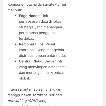
Komponen utama dari arsitektur ini
meliputi:
Edge Nodes:
Unit
pemrosesan data di lokasi
strategis yang menangani
permintaan pengguna
terdekat.
Regional Hubs:
Pusat
koordinasi yang mengelola
distribusi beban antar node.
Central Cloud:
Server inti
yang menyimpan data utama
dan menangani sinkronisasi
global.
Integrasi antar lapisan dilakukan
menggunakan
software-defined
networking (SDN)
yang