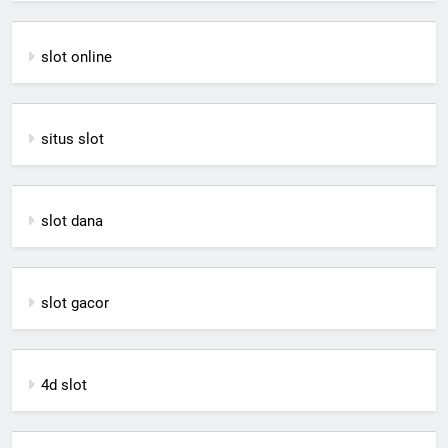
slot online
situs slot
slot dana
slot gacor
4d slot