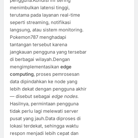
pengguna.Kondisi ini sering
menimbulkan latensi tinggi,
terutama pada layanan real-time
seperti streaming, notifikasi
langsung, atau sistem monitoring.
Pokemon787 menghadapi
tantangan tersebut karena
jangkauan pengguna yang tersebar
di berbagai wilayah.Dengan
mengimplementasikan
edge
computing
, proses pemrosesan
data dipindahkan ke node yang
lebih dekat dengan pengguna akhir
— disebut sebagai
edge nodes
.
Hasilnya, permintaan pengguna
tidak perlu lagi melewati server
pusat yang jauh.Data diproses di
lokasi terdekat, sehingga waktu
respon menjadi lebih cepat dan