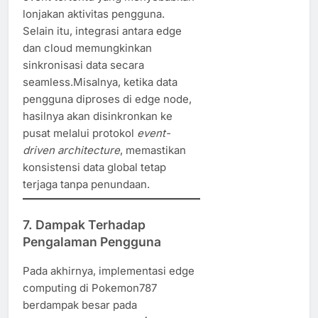
lonjakan aktivitas pengguna.
Selain itu, integrasi antara edge
dan cloud memungkinkan
sinkronisasi data secara
seamless.Misalnya, ketika data
pengguna diproses di edge node,
hasilnya akan disinkronkan ke
pusat melalui protokol
event-
driven architecture
, memastikan
konsistensi data global tetap
terjaga tanpa penundaan.
7. Dampak Terhadap
Pengalaman Pengguna
Pada akhirnya, implementasi edge
computing di Pokemon787
berdampak besar pada