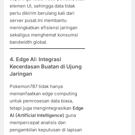
elemen UI, sehingga data tidak
perlu dikirim berulang kali dari
server pusat.Ini membantu
meningkatkan efisiensi jaringan
sekaligus menghemat konsumsi
bandwidth global.
4. Edge AI: Integrasi
Kecerdasan Buatan di Ujung
Jaringan
Pokemon787 tidak hanya
memanfaatkan edge computing
untuk pemrosesan data biasa,
tetapi juga mengintegrasikan
Edge
AI (Artificial Intelligence)
guna
mempercepat analisis dan
pengambilan keputusan di lapisan