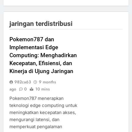
jaringan terdistribusi
Pokemon787 dan
Implementasi Edge
Computing: Menghadirkan
Kecepatan, Efisiensi, dan
Kinerja di Ujung Jaringan
982ca63
9 months
ago
0
10 mins
Pokemon787 menerapkan
teknologi edge computing untuk
meningkatkan kecepatan akses,
mengurangi latensi, dan
memperkuat pengalaman