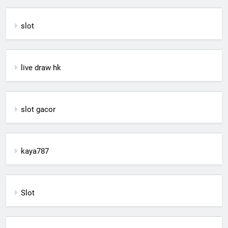
slot
live draw hk
slot gacor
kaya787
Slot