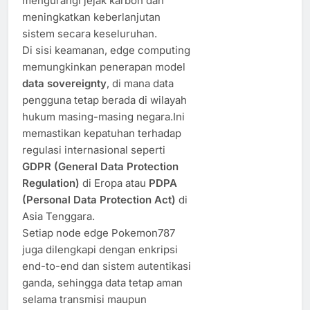
mengurangi jejak karbon dan
meningkatkan keberlanjutan
sistem secara keseluruhan.
Di sisi keamanan, edge computing
memungkinkan penerapan model
data sovereignty
, di mana data
pengguna tetap berada di wilayah
hukum masing-masing negara.Ini
memastikan kepatuhan terhadap
regulasi internasional seperti
GDPR (General Data Protection
Regulation)
di Eropa atau
PDPA
(Personal Data Protection Act)
di
Asia Tenggara.
Setiap node edge Pokemon787
juga dilengkapi dengan enkripsi
end-to-end dan sistem autentikasi
ganda, sehingga data tetap aman
selama transmisi maupun