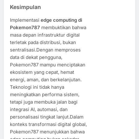
Kesimpulan
Implementasi
edge computing di
Pokemon787
membuktikan bahwa
masa depan infrastruktur digital
terletak pada distribusi, bukan
sentralisasi.Dengan memproses
data di dekat pengguna,
Pokemon787 mampu menciptakan
ekosistem yang cepat, hemat
energi, aman, dan berkelanjutan.
Teknologi ini tidak hanya
meningkatkan performa sistem,
tetapi juga membuka jalan bagi
integrasi AI, automasi, dan
personalisasi tingkat lanjut.Dalam
konteks transformasi digital global,
Pokemon787 menunjukkan bahwa