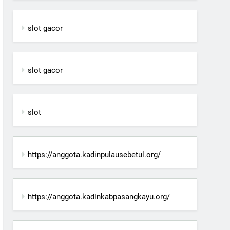
slot gacor
slot gacor
slot
https://anggota.kadinpulausebetul.org/
https://anggota.kadinkabpasangkayu.org/