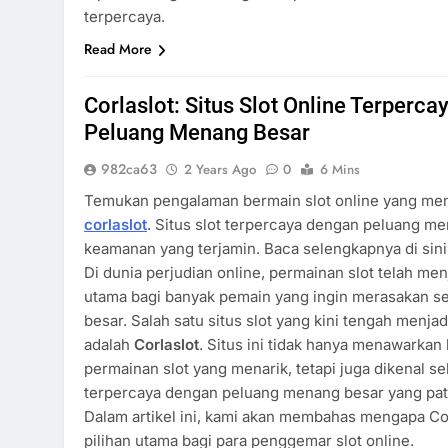
terpercaya.
Read More
Corlaslot: Situs Slot Online Terperc
Peluang Menang Besar
982ca63
2 Years Ago
0
6 Mins
Temukan pengalaman bermain slot online yang me
corlaslot
. Situs slot terpercaya dengan peluang m
keamanan yang terjamin. Baca selengkapnya di sini
Di dunia perjudian online, permainan slot telah menj
utama bagi banyak pemain yang ingin merasakan 
besar. Salah satu situs slot yang kini tengah menjadi
adalah
Corlaslot
. Situs ini tidak hanya menawarkan 
permainan slot yang menarik, tetapi juga dikenal seb
terpercaya dengan peluang menang besar yang pat
Dalam artikel ini, kami akan membahas mengapa Cor
pilihan utama bagi para penggemar slot online.