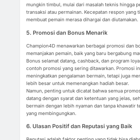
mungkin timbul, mulai dari masalah teknis hingga p
transaksi atau permainan. Kecepatan respon yang t
membuat pemain merasa dihargai dan diutamakan.
5.
Promosi dan Bonus Menarik
Champion4D menawarkan berbagai promosi dan bo
memanjakan pemain, baik yang baru bergabung ma
Bonus selamat datang, cashback, dan program loya
contoh promosi yang sering ditawarkan. Promosi in
meningkatkan pengalaman bermain, tetapi juga me
lebih besar untuk memenangkan hadiah besar.
Namun, penting untuk dicatat bahwa semua promo
datang dengan syarat dan ketentuan yang jelas, se
bermain dengan lebih nyaman dan tanpa khawatir t
yang membingungkan.
6.
Ulasan Positif dan Reputasi yang Baik
Reputasi adalah faktor penting yang tidak bisa diab