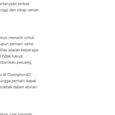
ertanyaan terkait
inggi dan sikap ramah
nus menarik untuk
upun pemain setia.
litas adalah beberapa
i tidak hanya
mberikan peluang
si di Champion4D
hingga pemain dapat
erjebak dalam aturan
aikan saat memilih