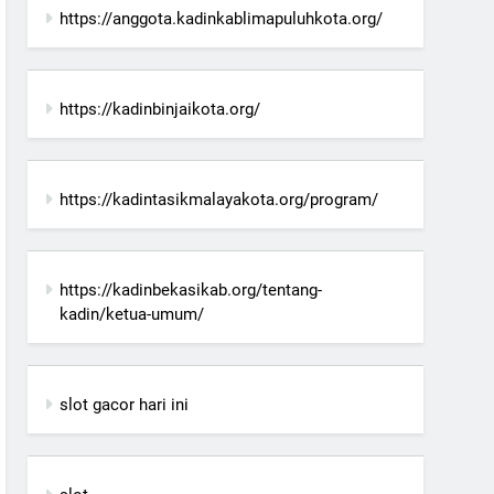
https://anggota.kadinkablimapuluhkota.org/
https://kadinbinjaikota.org/
https://kadintasikmalayakota.org/program/
https://kadinbekasikab.org/tentang-
kadin/ketua-umum/
slot gacor hari ini