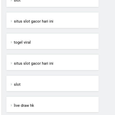
slot
situs slot gacor hari ini
togel viral
situs slot gacor hari ini
slot
live draw hk