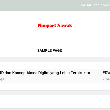
LEBAH4D dan Konsep 
EDWINSLOT sebagai Platfor
LEBAH4D sebagai Platfo
port Nawak
EDWINSLOT sebagai Brand Digital 
ya Hidup Dan Hiburan Prancis Di Nimport Nawak. Blog Inspira
LEBAH4D dan Konsep 
SAMPLE PAGE
EDWINSLOT sebagai Platfor
LEBAH4D sebagai Platfo
 Akses Digital yang Lebih Terstruktur
EDWINSLOT sebag
2 Weeks Ago