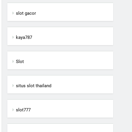
slot gacor
kaya787
Slot
situs slot thailand
slot777