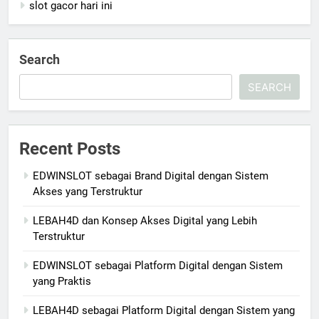
slot gacor hari ini
Search
SEARCH
Recent Posts
EDWINSLOT sebagai Brand Digital dengan Sistem
Akses yang Terstruktur
LEBAH4D dan Konsep Akses Digital yang Lebih
Terstruktur
EDWINSLOT sebagai Platform Digital dengan Sistem
yang Praktis
LEBAH4D sebagai Platform Digital dengan Sistem yang