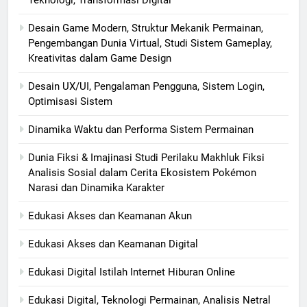
Desain Game Modern, Struktur Mekanik Permainan,
Pengembangan Dunia Virtual, Studi Sistem Gameplay,
Kreativitas dalam Game Design
Desain UX/UI, Pengalaman Pengguna, Sistem Login,
Optimisasi Sistem
Dinamika Waktu dan Performa Sistem Permainan
Dunia Fiksi & Imajinasi Studi Perilaku Makhluk Fiksi
Analisis Sosial dalam Cerita Ekosistem Pokémon
Narasi dan Dinamika Karakter
Edukasi Akses dan Keamanan Akun
Edukasi Akses dan Keamanan Digital
Edukasi Digital Istilah Internet Hiburan Online
Edukasi Digital, Teknologi Permainan, Analisis Netral