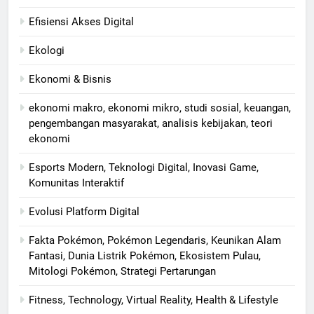
Efisiensi Akses Digital
Ekologi
Ekonomi & Bisnis
ekonomi makro, ekonomi mikro, studi sosial, keuangan,
pengembangan masyarakat, analisis kebijakan, teori
ekonomi
Esports Modern, Teknologi Digital, Inovasi Game,
Komunitas Interaktif
Evolusi Platform Digital
Fakta Pokémon, Pokémon Legendaris, Keunikan Alam
Fantasi, Dunia Listrik Pokémon, Ekosistem Pulau,
Mitologi Pokémon, Strategi Pertarungan
Fitness, Technology, Virtual Reality, Health & Lifestyle