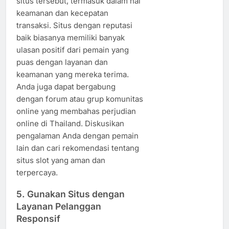
situs tersebut, termasuk dalam hal
keamanan dan kecepatan
transaksi. Situs dengan reputasi
baik biasanya memiliki banyak
ulasan positif dari pemain yang
puas dengan layanan dan
keamanan yang mereka terima.
Anda juga dapat bergabung
dengan forum atau grup komunitas
online yang membahas perjudian
online di Thailand. Diskusikan
pengalaman Anda dengan pemain
lain dan cari rekomendasi tentang
situs slot yang aman dan
terpercaya.
5. Gunakan Situs dengan
Layanan Pelanggan
Responsif