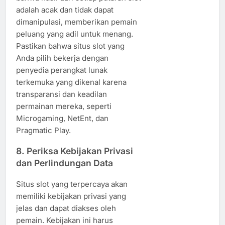
adalah acak dan tidak dapat
dimanipulasi, memberikan pemain
peluang yang adil untuk menang.
Pastikan bahwa situs slot yang
Anda pilih bekerja dengan
penyedia perangkat lunak
terkemuka yang dikenal karena
transparansi dan keadilan
permainan mereka, seperti
Microgaming, NetEnt, dan
Pragmatic Play.
8. Periksa Kebijakan Privasi
dan Perlindungan Data
Situs slot yang terpercaya akan
memiliki kebijakan privasi yang
jelas dan dapat diakses oleh
pemain. Kebijakan ini harus