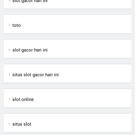
slot gacor hari ini
toto
slot gacor hari ini
situs slot gacor hari ini
slot online
situs slot