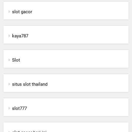
slot gacor
kaya787
Slot
situs slot thailand
slot777