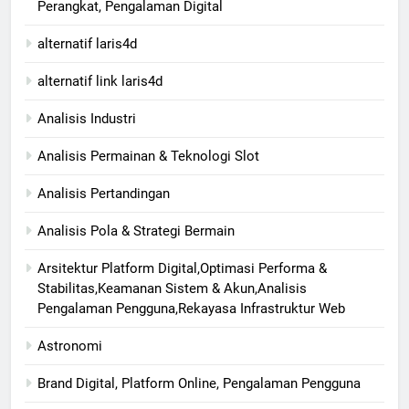
Perangkat, Pengalaman Digital
alternatif laris4d
alternatif link laris4d
Analisis Industri
Analisis Permainan & Teknologi Slot
Analisis Pertandingan
Analisis Pola & Strategi Bermain
Arsitektur Platform Digital,Optimasi Performa &
Stabilitas,Keamanan Sistem & Akun,Analisis
Pengalaman Pengguna,Rekayasa Infrastruktur Web
Astronomi
Brand Digital, Platform Online, Pengalaman Pengguna