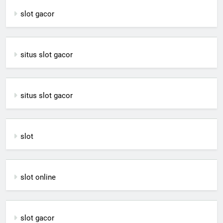
slot gacor
situs slot gacor
situs slot gacor
slot
slot online
slot gacor