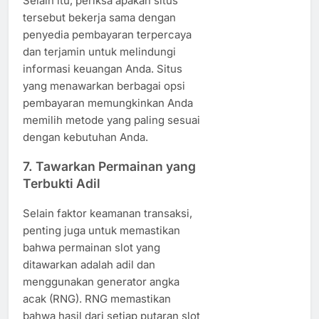
Selain itu, periksa apakah situs
tersebut bekerja sama dengan
penyedia pembayaran terpercaya
dan terjamin untuk melindungi
informasi keuangan Anda. Situs
yang menawarkan berbagai opsi
pembayaran memungkinkan Anda
memilih metode yang paling sesuai
dengan kebutuhan Anda.
7. Tawarkan Permainan yang
Terbukti Adil
Selain faktor keamanan transaksi,
penting juga untuk memastikan
bahwa permainan slot yang
ditawarkan adalah adil dan
menggunakan generator angka
acak (RNG). RNG memastikan
bahwa hasil dari setiap putaran slot