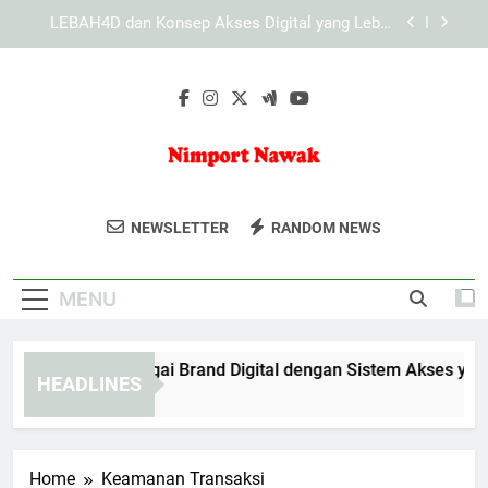
Skip
EDWINSLOT sebagai Platform Digital dengan
to
Sistem yang Praktis
content
LEBAH4D sebagai Platform Digital dengan Sistem
yang Praktis
EDWINSLOT sebagai Brand Digital dengan Sistem
Akses yang Terstruktur
LEBAH4D dan Konsep Akses Digital yang Lebih
Terstruktur
Nimport Nawak
Temukan Gaya Hidup Dan Hiburan
EDWINSLOT sebagai Platform Digital dengan
NEWSLETTER
RANDOM NEWS
Sistem yang Praktis
Prancis Di Nimport Nawak. Blog
LEBAH4D sebagai Platform Digital dengan Sistem
Inspiratif Untuk Pecinta Budaya Prancis.
yang Praktis
MENU
WINSLOT sebagai Brand Digital dengan Sistem Akses yang Te
HEADLINES
Weeks Ago
Home
Keamanan Transaksi