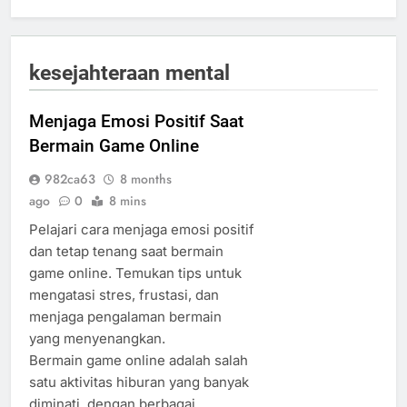
kesejahteraan mental
Menjaga Emosi Positif Saat
Bermain Game Online
982ca63
8 months
ago
0
8 mins
Pelajari cara menjaga emosi positif
dan tetap tenang saat bermain
game online. Temukan tips untuk
mengatasi stres, frustasi, dan
menjaga pengalaman bermain
yang menyenangkan.
Bermain game online adalah salah
satu aktivitas hiburan yang banyak
diminati, dengan berbagai