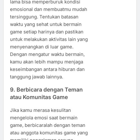
lama bisa memperburuk kondisi
emosional dan membuatmu mudah
tersinggung. Tentukan batasan
waktu yang sehat untuk bermain
game setiap harinya dan pastikan
untuk melakukan aktivitas lain yang
menyenangkan di luar game.
Dengan mengatur waktu bermain,
kamu akan lebih mampu menjaga
keseimbangan antara hiburan dan
tanggung jawab lainnya.
9. Berbicara dengan Teman
atau Komunitas Game
Jika kamu merasa kesulitan
mengelola emosi saat bermain
game, berbicaralah dengan teman
atau anggota komunitas game yang