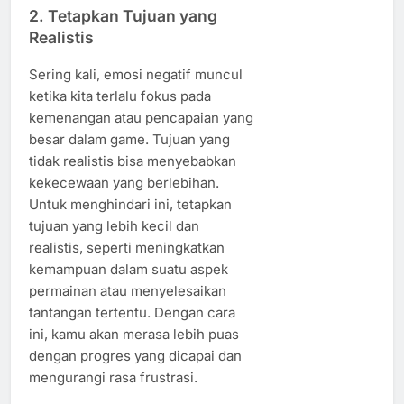
2. Tetapkan Tujuan yang
Realistis
Sering kali, emosi negatif muncul
ketika kita terlalu fokus pada
kemenangan atau pencapaian yang
besar dalam game. Tujuan yang
tidak realistis bisa menyebabkan
kekecewaan yang berlebihan.
Untuk menghindari ini, tetapkan
tujuan yang lebih kecil dan
realistis, seperti meningkatkan
kemampuan dalam suatu aspek
permainan atau menyelesaikan
tantangan tertentu. Dengan cara
ini, kamu akan merasa lebih puas
dengan progres yang dicapai dan
mengurangi rasa frustrasi.