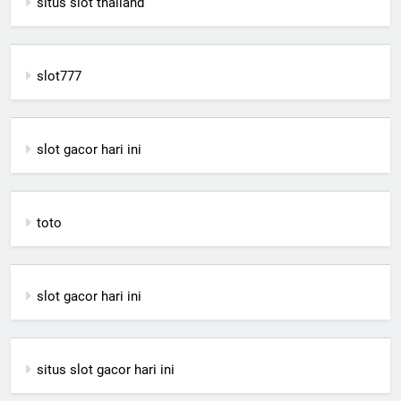
situs slot thailand
slot777
slot gacor hari ini
toto
slot gacor hari ini
situs slot gacor hari ini