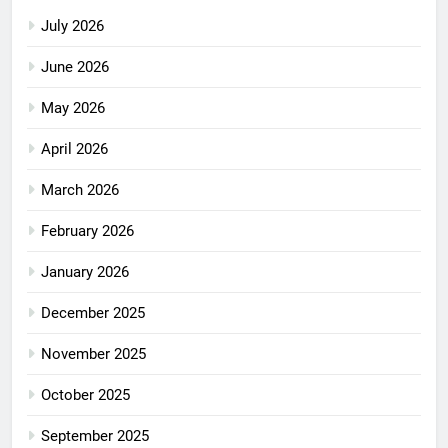
July 2026
June 2026
May 2026
April 2026
March 2026
February 2026
January 2026
December 2025
November 2025
October 2025
September 2025