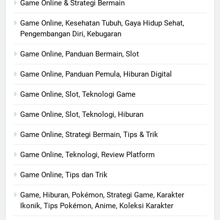
Game Online & Strategi Bermain
Game Online, Kesehatan Tubuh, Gaya Hidup Sehat,
Pengembangan Diri, Kebugaran
Game Online, Panduan Bermain, Slot
Game Online, Panduan Pemula, Hiburan Digital
Game Online, Slot, Teknologi Game
Game Online, Slot, Teknologi, Hiburan
Game Online, Strategi Bermain, Tips & Trik
Game Online, Teknologi, Review Platform
Game Online, Tips dan Trik
Game, Hiburan, Pokémon, Strategi Game, Karakter
Ikonik, Tips Pokémon, Anime, Koleksi Karakter