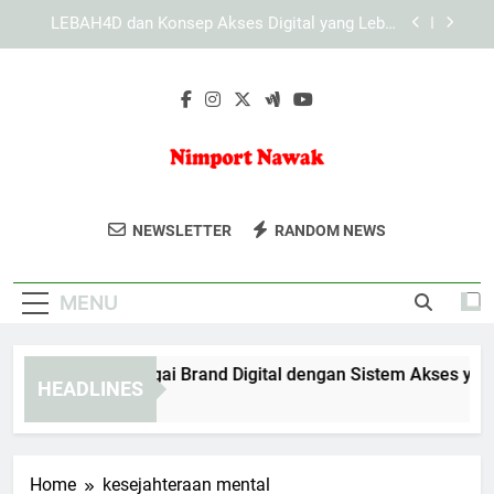
Skip
EDWINSLOT sebagai Platform Digital dengan
to
Sistem yang Praktis
content
LEBAH4D sebagai Platform Digital dengan Sistem
yang Praktis
EDWINSLOT sebagai Brand Digital dengan Sistem
Akses yang Terstruktur
LEBAH4D dan Konsep Akses Digital yang Lebih
Terstruktur
Nimport Nawak
Temukan Gaya Hidup Dan Hiburan
EDWINSLOT sebagai Platform Digital dengan
NEWSLETTER
RANDOM NEWS
Sistem yang Praktis
Prancis Di Nimport Nawak. Blog
LEBAH4D sebagai Platform Digital dengan Sistem
Inspiratif Untuk Pecinta Budaya Prancis.
yang Praktis
MENU
WINSLOT sebagai Brand Digital dengan Sistem Akses yang Ter
HEADLINES
Weeks Ago
Home
kesejahteraan mental