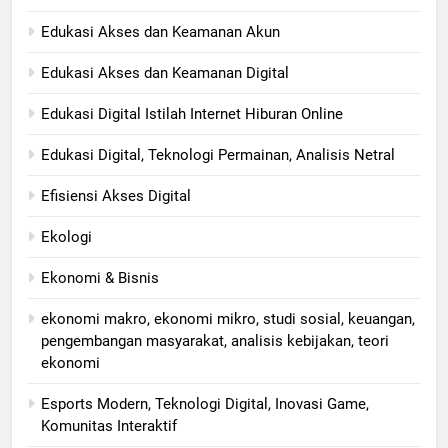
Edukasi Akses dan Keamanan Akun
Edukasi Akses dan Keamanan Digital
Edukasi Digital Istilah Internet Hiburan Online
Edukasi Digital, Teknologi Permainan, Analisis Netral
Efisiensi Akses Digital
Ekologi
Ekonomi & Bisnis
ekonomi makro, ekonomi mikro, studi sosial, keuangan,
pengembangan masyarakat, analisis kebijakan, teori
ekonomi
Esports Modern, Teknologi Digital, Inovasi Game,
Komunitas Interaktif