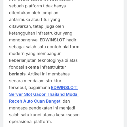
sebuah platform tidak hanya
ditentukan oleh tampilan
antarmuka atau fitur yang
ditawarkan, tetapi juga oleh
ketangguhan infrastruktur yang
menopangnya.
EDWINSLOT
hadir
sebagai salah satu contoh platform
modern yang membangun
keberlanjutan teknologinya di atas
fondasi
skema infrastruktur
berlapis
. Artikel ini membahas
secara mendalam struktur
tersebut, bagaimana
EDWINSLOT:
Server Slot Gacor Thailand Modal
Receh Auto Cuan Banget
, dan
mengapa pendekatan ini menjadi
salah satu kunci utama kesuksesan
operasional platform.