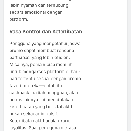
lebih nyaman dan terhubung
secara emosional dengan
platform.
Rasa Kontrol dan Keterlibatan
Pengguna yang mengetahui jadwal
promo dapat membuat rencana
partisipasi yang lebih efisien.
Misalnya, pemain bisa memilih
untuk mengakses platform di hari-
hari tertentu sesuai dengan promo
favorit mereka—entah itu
cashback, hadiah mingguan, atau
bonus lainnya. Ini menciptakan
keterlibatan yang bersifat aktif,
bukan sekadar impulsif.
Keterlibatan aktif adalah kunci
loyalitas. Saat pengguna merasa