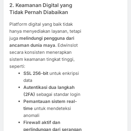
2.
Keamanan Digital yang
Tidak Pernah Diabaikan
Platform digital yang baik tidak
hanya menyediakan layanan, tetapi
juga
melindungi pengguna dari
ancaman dunia maya
. Edwinslot
secara konsisten menerapkan
sistem keamanan tingkat tinggi,
seperti:
SSL 256-bit
untuk enkripsi
data
Autentikasi dua langkah
(2FA)
sebagai standar login
Pemantauan sistem real-
time
untuk mendeteksi
anomali
Firewall aktif dan
perlindungan dari serangan