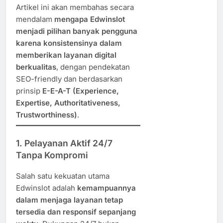
Artikel ini akan membahas secara
mendalam
mengapa Edwinslot
menjadi pilihan banyak pengguna
karena konsistensinya dalam
memberikan layanan digital
berkualitas
, dengan pendekatan
SEO-friendly dan berdasarkan
prinsip
E-E-A-T (Experience,
Expertise, Authoritativeness,
Trustworthiness)
.
1.
Pelayanan Aktif 24/7
Tanpa Kompromi
Salah satu kekuatan utama
Edwinslot adalah
kemampuannya
dalam menjaga layanan tetap
tersedia dan responsif sepanjang