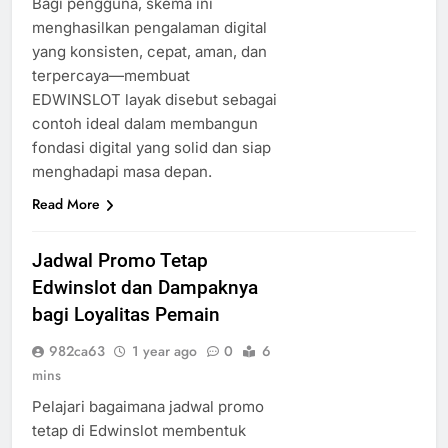
Bagi pengguna, skema ini
menghasilkan pengalaman digital
yang konsisten, cepat, aman, dan
terpercaya—membuat
EDWINSLOT layak disebut sebagai
contoh ideal dalam membangun
fondasi digital yang solid dan siap
menghadapi masa depan.
Read More
Jadwal Promo Tetap
Edwinslot dan Dampaknya
bagi Loyalitas Pemain
982ca63
1 year ago
0
6
mins
Pelajari bagaimana jadwal promo
tetap di Edwinslot membentuk