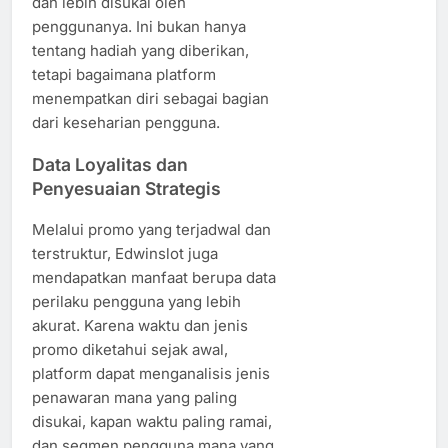
dan lebih disukai oleh
penggunanya. Ini bukan hanya
tentang hadiah yang diberikan,
tetapi bagaimana platform
menempatkan diri sebagai bagian
dari keseharian pengguna.
Data Loyalitas dan
Penyesuaian Strategis
Melalui promo yang terjadwal dan
terstruktur, Edwinslot juga
mendapatkan manfaat berupa data
perilaku pengguna yang lebih
akurat. Karena waktu dan jenis
promo diketahui sejak awal,
platform dapat menganalisis jenis
penawaran mana yang paling
disukai, kapan waktu paling ramai,
dan segmen pengguna mana yang