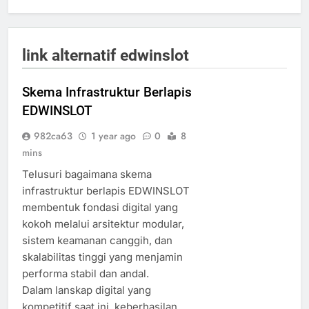
link alternatif edwinslot
Skema Infrastruktur Berlapis
EDWINSLOT
982ca63
1 year ago
0
8
mins
Telusuri bagaimana skema
infrastruktur berlapis EDWINSLOT
membentuk fondasi digital yang
kokoh melalui arsitektur modular,
sistem keamanan canggih, dan
skalabilitas tinggi yang menjamin
performa stabil dan andal.
Dalam lanskap digital yang
kompetitif saat ini, keberhasilan