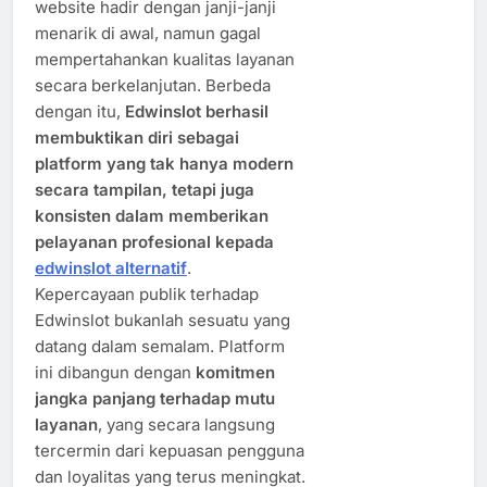
website hadir dengan janji-janji
menarik di awal, namun gagal
mempertahankan kualitas layanan
secara berkelanjutan. Berbeda
dengan itu,
Edwinslot berhasil
membuktikan diri sebagai
platform yang tak hanya modern
secara tampilan, tetapi juga
konsisten dalam memberikan
pelayanan profesional kepada
edwinslot alternatif
.
Kepercayaan publik terhadap
Edwinslot bukanlah sesuatu yang
datang dalam semalam. Platform
ini dibangun dengan
komitmen
jangka panjang terhadap mutu
layanan
, yang secara langsung
tercermin dari kepuasan pengguna
dan loyalitas yang terus meningkat.