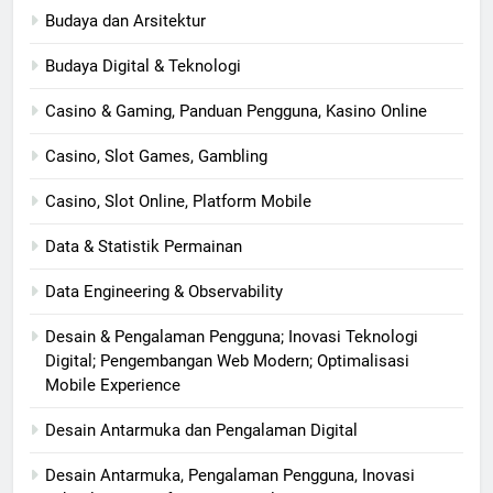
Budaya dan Arsitektur
Budaya Digital & Teknologi
Casino & Gaming, Panduan Pengguna, Kasino Online
Casino, Slot Games, Gambling
Casino, Slot Online, Platform Mobile
Data & Statistik Permainan
Data Engineering & Observability
Desain & Pengalaman Pengguna; Inovasi Teknologi
Digital; Pengembangan Web Modern; Optimalisasi
Mobile Experience
Desain Antarmuka dan Pengalaman Digital
Desain Antarmuka, Pengalaman Pengguna, Inovasi