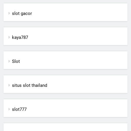
slot gacor
kaya787
Slot
situs slot thailand
slot777