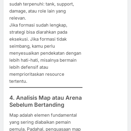
sudah terpenuhi: tank, support,
damage, atau role lain yang
relevan.
Jika formasi sudah lengkap,
strategi bisa diarahkan pada
eksekusi. Jika formasi tidak
seimbang, kamu perlu
menyesuaikan pendekatan dengan
lebih hati-hati, misalnya bermain
lebih defensif atau
memprioritaskan resource
tertentu.
4. Analisis Map atau Arena
Sebelum Bertanding
Map adalah elemen fundamental
yang sering diabaikan pemain
pemula. Padahal, penguasaan map