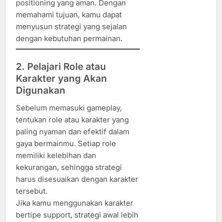
positioning yang aman. Dengan
memahami tujuan, kamu dapat
menyusun strategi yang sejalan
dengan kebutuhan permainan.
2. Pelajari Role atau
Karakter yang Akan
Digunakan
Sebelum memasuki gameplay,
tentukan role atau karakter yang
paling nyaman dan efektif dalam
gaya bermainmu. Setiap role
memiliki kelebihan dan
kekurangan, sehingga strategi
harus disesuaikan dengan karakter
tersebut.
Jika kamu menggunakan karakter
bertipe support, strategi awal lebih