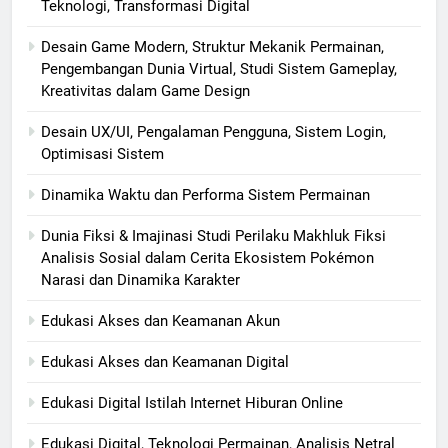
Teknologi, Transformasi Digital
Desain Game Modern, Struktur Mekanik Permainan,
Pengembangan Dunia Virtual, Studi Sistem Gameplay,
Kreativitas dalam Game Design
Desain UX/UI, Pengalaman Pengguna, Sistem Login,
Optimisasi Sistem
Dinamika Waktu dan Performa Sistem Permainan
Dunia Fiksi & Imajinasi Studi Perilaku Makhluk Fiksi
Analisis Sosial dalam Cerita Ekosistem Pokémon
Narasi dan Dinamika Karakter
Edukasi Akses dan Keamanan Akun
Edukasi Akses dan Keamanan Digital
Edukasi Digital Istilah Internet Hiburan Online
Edukasi Digital, Teknologi Permainan, Analisis Netral