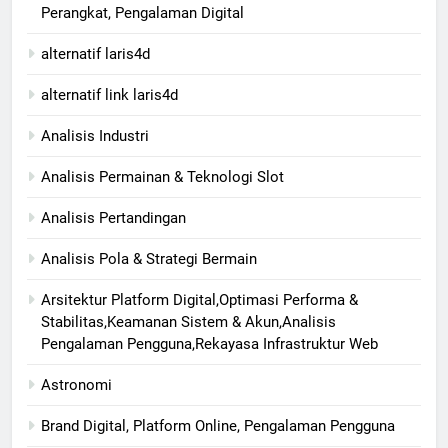
Perangkat, Pengalaman Digital
alternatif laris4d
alternatif link laris4d
Analisis Industri
Analisis Permainan & Teknologi Slot
Analisis Pertandingan
Analisis Pola & Strategi Bermain
Arsitektur Platform Digital,Optimasi Performa &
Stabilitas,Keamanan Sistem & Akun,Analisis
Pengalaman Pengguna,Rekayasa Infrastruktur Web
Astronomi
Brand Digital, Platform Online, Pengalaman Pengguna