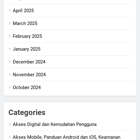
April 2025
March 2025
February 2025
January 2025
December 2024
November 2024
October 2024
Categories
Akses Digital dan Kemudahan Pengguna
Akses Mobile, Panduan Android dan iOS, Keamanan