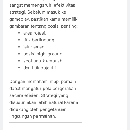
sangat memengaruhi efektivitas
strategi. Sebelum masuk ke
gameplay, pastikan kamu memiliki
gambaran tentang posisi penting:
area rotasi,
titik berlindung,
jalur aman,
posisi high-ground,
spot untuk ambush,
dan titik objektif.
Dengan memahami map, pemain
dapat mengatur pola pergerakan
secara efisien. Strategi yang
disusun akan lebih natural karena
didukung oleh pengetahuan
lingkungan permainan.