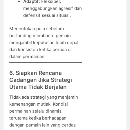
Adaptif:
Fleksibel,
menggabungkan agresif dan
defensif sesuai situasi.
Menentukan pola sebelum
bertanding membantu pemain
mengambil keputusan lebih cepat
dan konsisten ketika berada di
dalam permainan.
6. Siapkan Rencana
Cadangan Jika Strategi
Utama Tidak Berjalan
Tidak ada strategi yang menjamin
kemenangan mutlak. Kondisi
permainan selalu dinamis,
terutama ketika berhadapan
dengan pemain lain yang cerdas