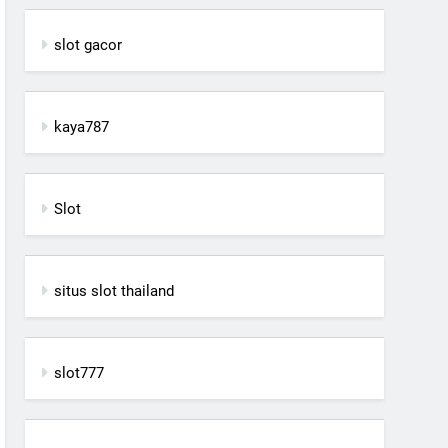
slot gacor
kaya787
Slot
situs slot thailand
slot777