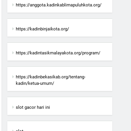
https://anggota.kadinkablimapuluhkota.org/
https://kadinbinjaikota.org/
https://kadintasikmalayakota.org/program/
https://kadinbekasikab.org/tentang-
kadin/ketua-umum/
slot gacor hari ini