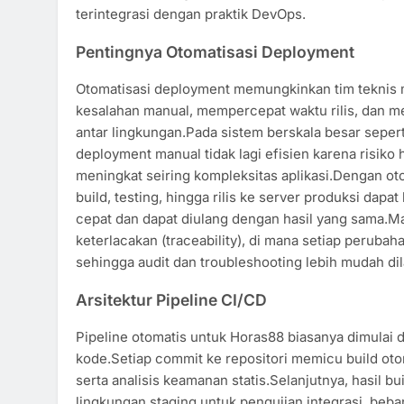
terintegrasi dengan praktik DevOps.
Pentingnya Otomatisasi Deployment
Otomatisasi deployment memungkinkan tim teknis
kesalahan manual, mempercepat waktu rilis, dan m
antar lingkungan.Pada sistem berskala besar seper
deployment manual tidak lagi efisien karena risiko
meningkat seiring kompleksitas aplikasi.Dengan ot
build, testing, hingga rilis ke server produksi dapa
cepat dan dapat diulang dengan hasil yang sama.Ma
keterlacakan (traceability), di mana setiap perubah
sehingga audit dan troubleshooting lebih mudah di
Arsitektur Pipeline CI/CD
Pipeline otomatis untuk Horas88 biasanya dimulai da
kode.Setiap commit ke repositori memicu build otom
serta analisis keamanan statis.Selanjutnya, hasil bui
lingkungan staging untuk pengujian integrasi, beban 