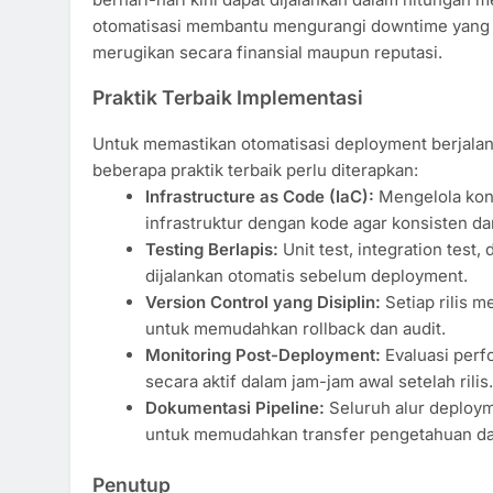
otomatisasi membantu mengurangi downtime yang 
merugikan secara finansial maupun reputasi.
Praktik Terbaik Implementasi
Untuk memastikan otomatisasi deployment berjalan
beberapa praktik terbaik perlu diterapkan:
Infrastructure as Code (IaC):
Mengelola konf
infrastruktur dengan kode agar konsisten da
Testing Berlapis:
Unit test, integration test, 
dijalankan otomatis sebelum deployment.
Version Control yang Disiplin:
Setiap rilis me
untuk memudahkan rollback dan audit.
Monitoring Post-Deployment:
Evaluasi perf
secara aktif dalam jam-jam awal setelah rilis.
Dokumentasi Pipeline:
Seluruh alur deploy
untuk memudahkan transfer pengetahuan dan
Penutup