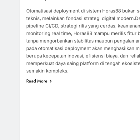
Otomatisasi deployment di sistem Horas88 bukan 
teknis, melainkan fondasi strategi digital modern
pipeline CI/CD, strategi rilis yang cerdas, keamanan
monitoring real time, Horas88 mampu merilis fitur
tanpa mengorbankan stabilitas maupun pengalaman
pada otomatisasi deployment akan menghasilkan m
berupa kecepatan inovasi, efisiensi biaya, dan reliab
memperkuat daya saing platform di tengah ekosiste
semakin kompleks.
Read More