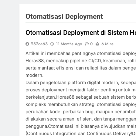
Otomatisasi Deployment
Otomatisasi Deployment di Sistem 
982ca63
11 Months Ago
0
6 Mins
Artikel ini membahas pentingnya otomatisasi deplo
Horas88, mencakup pipeline CI/CD, keamanan, rollb
serta manfaat efisiensi dan reliabilitas dalam penge
modern.
Dalam pengelolaan platform digital modern, kecep
proses deployment menjadi faktor penting untuk 
berkelanjutan.Horas88 sebagai sebuah sistem berb
kompleks membutuhkan strategi otomatisasi deplo
perubahan kode, perbaikan bug, maupun penambaha
dilakukan secara aman, efisien, dan tanpa mengg
pengguna.Otomatisasi ini biasanya diwujudkan mela
(Continuous Integration dan Continuous Delivery/