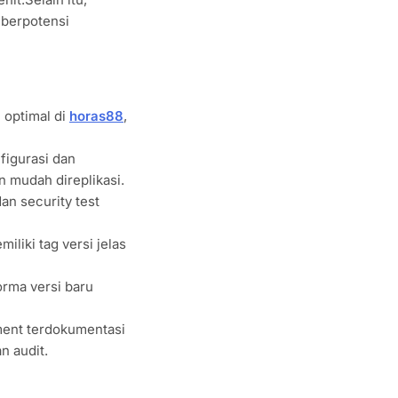
berpotensi
 optimal di
horas88
,
igurasi dan
n mudah direplikasi.
dan security test
miliki tag versi jelas
orma versi baru
ment terdokumentasi
 audit.