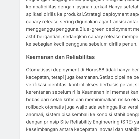
kompatibilitas dengan layanan terkait.Hanya setela
aplikasi dirilis ke produksi.Strategi deployment sep
canary release sering digunakan agar transisi antar 
mengganggu pengguna.Blue-green deployment men
aktif bergantian, sedangkan canary release mempe
ke sebagian kecil pengguna sebelum dirilis penuh.
Keamanan dan Reliabilitas
Otomatisasi deployment di Horas88 tidak hanya be
kecepatan, tetapi juga keamanan.Setiap pipeline p
verifikasi identitas, kontrol akses berbasis peran, 
kerentanan sebelum rilis.Keamanan ini memastikan
bebas dari celah kritis dan meminimalkan risiko ek
rollback otomatis juga wajib ada sehingga jika ver
anomali, sistem bisa kembali ke kondisi stabil denga
dengan prinsip Site Reliability Engineering (SRE)
keseimbangan antara kecepatan inovasi dan stabilit