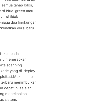
h semua tahap lolos,
erti blue-green atau
versi tidak
jaga dua lingkungan
rkenalkan versi baru
rfokus pada
erlu menerapkan
serta scanning
 kode yang di-deploy
sploitasi.Mekanisme
si terbaru menimbulkan
n cepat.Ini sejalan
 yang menekankan
as sistem.