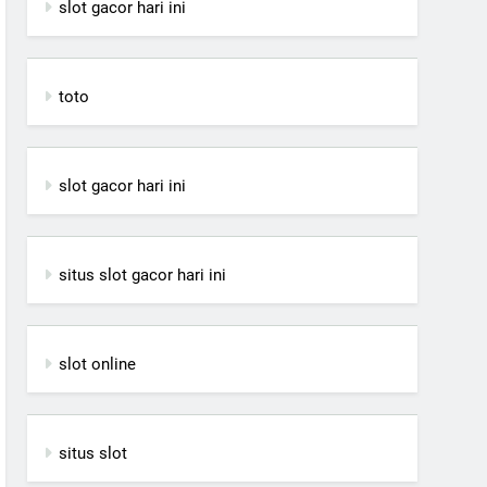
slot gacor hari ini
toto
slot gacor hari ini
situs slot gacor hari ini
slot online
situs slot