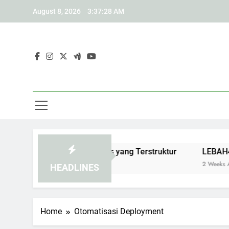
Skip
August 8, 2026
3:37:29 AM
to
content
Nim
Temukan Ga
ngan Sistem Akses yang Terstruktur
LEBAH4D dan Konsep
2 Weeks Ago
HEADLINES
Home
Otomatisasi Deployment