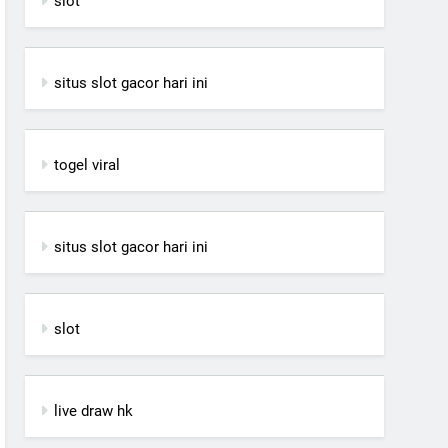
slot
situs slot gacor hari ini
togel viral
situs slot gacor hari ini
slot
live draw hk