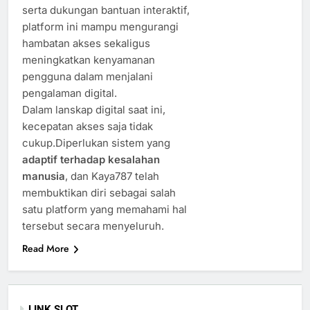
serta dukungan bantuan interaktif,
platform ini mampu mengurangi
hambatan akses sekaligus
meningkatkan kenyamanan
pengguna dalam menjalani
pengalaman digital.
Dalam lanskap digital saat ini,
kecepatan akses saja tidak
cukup.Diperlukan sistem yang
adaptif terhadap kesalahan
manusia
, dan Kaya787 telah
membuktikan diri sebagai salah
satu platform yang memahami hal
tersebut secara menyeluruh.
Read More
LINK SLOT