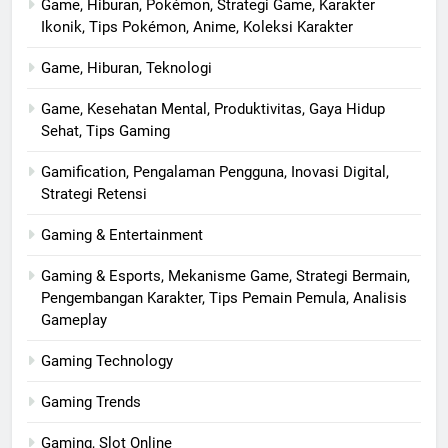
Game, Hiburan, Pokémon, Strategi Game, Karakter
Ikonik, Tips Pokémon, Anime, Koleksi Karakter
Game, Hiburan, Teknologi
Game, Kesehatan Mental, Produktivitas, Gaya Hidup
Sehat, Tips Gaming
Gamification, Pengalaman Pengguna, Inovasi Digital,
Strategi Retensi
Gaming & Entertainment
Gaming & Esports, Mekanisme Game, Strategi Bermain,
Pengembangan Karakter, Tips Pemain Pemula, Analisis
Gameplay
Gaming Technology
Gaming Trends
Gaming, Slot Online