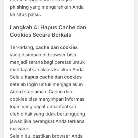
phishing
yang mengarahkan Anda
ke situs palsu.
Langkah 4: Hapus Cache dan
Cookies Secara Berkala
Terkadang,
cache dan cookies
yang disimpan di browser bisa
menjadi sarana bagi peretas untuk
mendapatkan akses ke akun Anda.
Selalu
hapus cache dan cookies
setelah login untuk menjaga akun
Anda tetap aman. Cache dan
cookies bisa menyimpan informasi
login yang dapat dimanfaatkan
oleh pihak yang tidak bertanggung
jawab jika perangkat Anda terkena
malware.
Selain itu, pastikan browser Anda