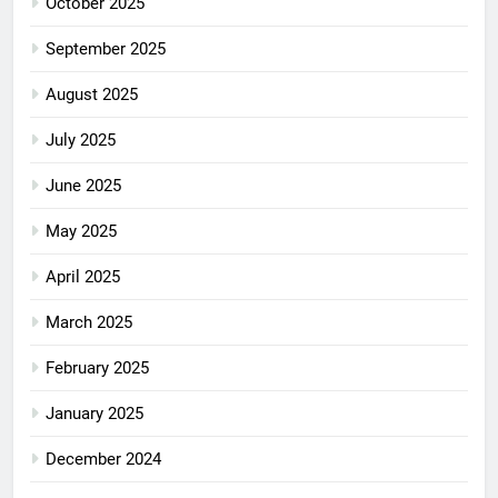
October 2025
September 2025
August 2025
July 2025
June 2025
May 2025
April 2025
March 2025
February 2025
January 2025
December 2024