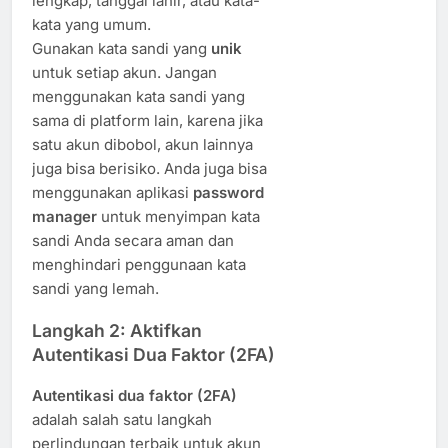
lengkap, tanggal lahir, atau kata-
kata yang umum.
Gunakan kata sandi yang
unik
untuk setiap akun. Jangan
menggunakan kata sandi yang
sama di platform lain, karena jika
satu akun dibobol, akun lainnya
juga bisa berisiko. Anda juga bisa
menggunakan aplikasi
password
manager
untuk menyimpan kata
sandi Anda secara aman dan
menghindari penggunaan kata
sandi yang lemah.
Langkah 2: Aktifkan
Autentikasi Dua Faktor (2FA)
Autentikasi dua faktor (2FA)
adalah salah satu langkah
perlindungan terbaik untuk akun