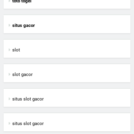
toto togel
situs gacor
slot
slot gacor
situs slot gacor
situs slot gacor