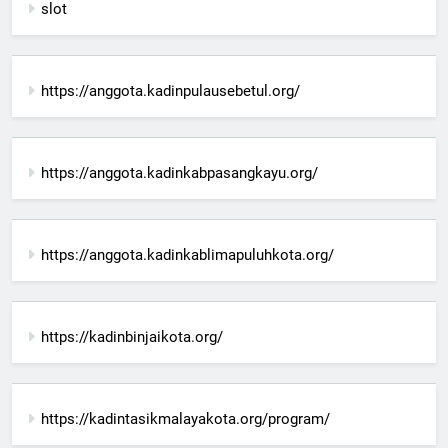
slot
https://anggota.kadinpulausebetul.org/
https://anggota.kadinkabpasangkayu.org/
https://anggota.kadinkablimapuluhkota.org/
https://kadinbinjaikota.org/
https://kadintasikmalayakota.org/program/