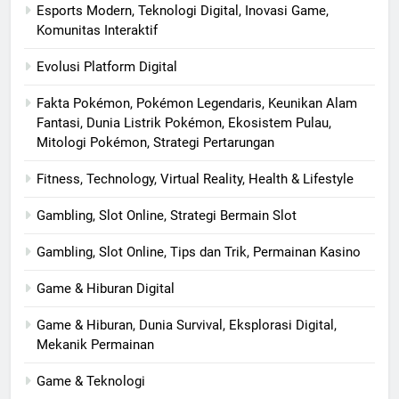
Esports Modern, Teknologi Digital, Inovasi Game,
Komunitas Interaktif
Evolusi Platform Digital
Fakta Pokémon, Pokémon Legendaris, Keunikan Alam
Fantasi, Dunia Listrik Pokémon, Ekosistem Pulau,
Mitologi Pokémon, Strategi Pertarungan
Fitness, Technology, Virtual Reality, Health & Lifestyle
Gambling, Slot Online, Strategi Bermain Slot
Gambling, Slot Online, Tips dan Trik, Permainan Kasino
Game & Hiburan Digital
Game & Hiburan, Dunia Survival, Eksplorasi Digital,
Mekanik Permainan
Game & Teknologi