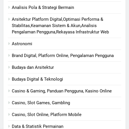
Analisis Pola & Strategi Bermain
Arsitektur Platform Digital,Optimasi Performa &
Stabilitas,Keamanan Sistem & Akun,Analisis
Pengalaman Pengguna,Rekayasa Infrastruktur Web
Astronomi
Brand Digital, Platform Online, Pengalaman Pengguna
Budaya dan Arsitektur
Budaya Digital & Teknologi
Casino & Gaming, Panduan Pengguna, Kasino Online
Casino, Slot Games, Gambling
Casino, Slot Online, Platform Mobile
Data & Statistik Permainan