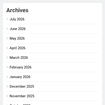
Archives
July 2026
June 2026
May 2026
April 2026
March 2026
February 2026
January 2026
December 2025
November 2025