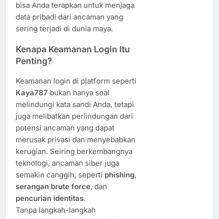
bisa Anda terapkan untuk menjaga
data pribadi dari ancaman yang
sering terjadi di dunia maya.
Kenapa Keamanan Login Itu
Penting?
Keamanan login di platform seperti
Kaya787
bukan hanya soal
melindungi kata sandi Anda, tetapi
juga melibatkan perlindungan dari
potensi ancaman yang dapat
merusak privasi dan menyebabkan
kerugian. Seiring berkembangnya
teknologi, ancaman siber juga
semakin canggih, seperti
phishing
,
serangan brute force
, dan
pencurian identitas
.
Tanpa langkah-langkah