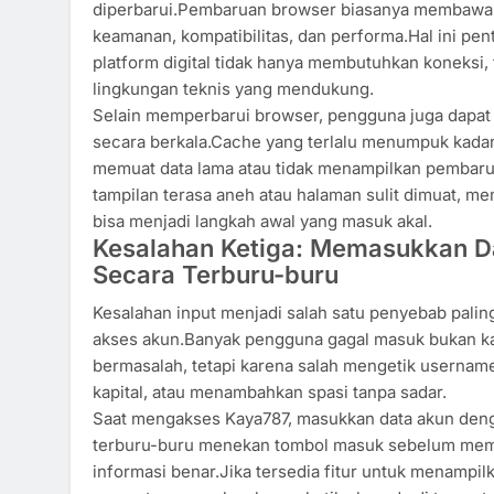
diperbarui.Pembaruan browser biasanya membawa
keamanan, kompatibilitas, dan performa.Hal ini pen
platform digital tidak hanya membutuhkan koneksi, 
lingkungan teknis yang mendukung.
Selain memperbarui browser, pengguna juga dapa
secara berkala.Cache yang terlalu menumpuk kad
memuat data lama atau tidak menampilkan pembaru
tampilan terasa aneh atau halaman sulit dimuat, 
bisa menjadi langkah awal yang masuk akal.
Kesalahan Ketiga: Memasukkan D
Secara Terburu-buru
Kesalahan input menjadi salah satu penyebab pali
akses akun.Banyak pengguna gagal masuk bukan k
bermasalah, tetapi karena salah mengetik username,
kapital, atau menambahkan spasi tanpa sadar.
Saat mengakses Kaya787, masukkan data akun denga
terburu-buru menekan tombol masuk sebelum mem
informasi benar.Jika tersedia fitur untuk menampil