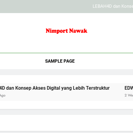
LEBAH4D dan Konsep 
EDWINSLOT sebagai Platfor
LEBAH4D sebagai Platfo
port Nawak
EDWINSLOT sebagai Brand Digital 
ya Hidup Dan Hiburan Prancis Di Nimport Nawak. Blog Inspira
LEBAH4D dan Konsep 
SAMPLE PAGE
EDWINSLOT sebagai Platfor
LEBAH4D sebagai Platfo
 Akses Digital yang Lebih Terstruktur
EDWINSLOT sebag
2 Weeks Ago