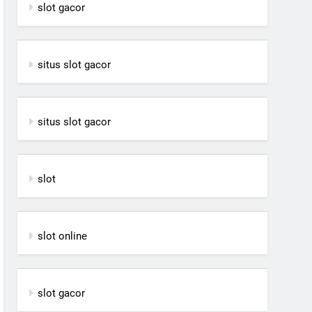
slot gacor
situs slot gacor
situs slot gacor
slot
slot online
slot gacor