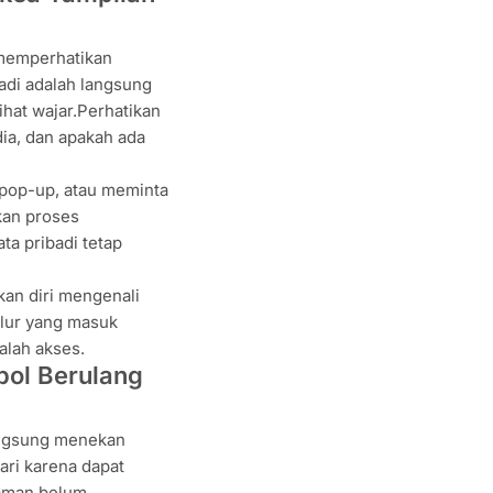
memperhatikan
adi adalah langsung
hat wajar.Perhatikan
dia, dan apakah ada
k pop-up, atau meminta
kan proses
ta pribadi tetap
an diri mengenali
 alur yang masuk
alah akses.
bol Berulang
angsung menekan
ari karena dapat
laman belum