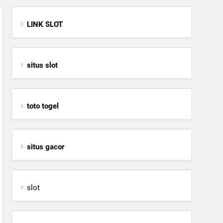
LINK SLOT
situs slot
toto togel
situs gacor
slot