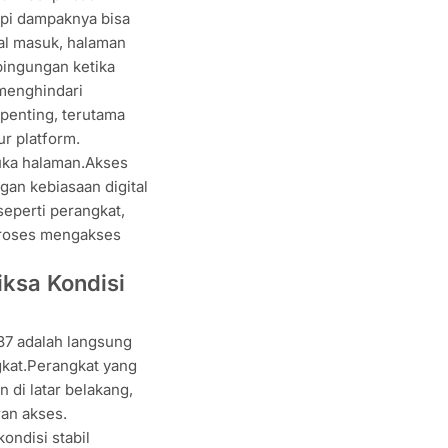
tapi dampaknya bisa
l masuk, halaman
bingungan ketika
menghindari
penting, terutama
r platform.
uka halaman.Akses
gan kebiasaan digital
eperti perangkat,
 proses mengakses
ksa Kondisi
87 adalah langsung
kat.Perangkat yang
n di latar belakang,
ran akses.
ndisi stabil