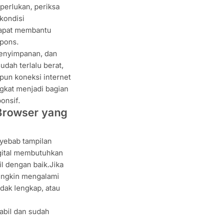
perlukan, periksa
 kondisi
 dapat membantu
spons.
 penyimpanan, dan
udah terlalu berat,
pun koneksi internet
gkat menjadi bagian
onsif.
Browser yang
yebab tampilan
igital membutuhkan
l dengan baik.Jika
mungkin mengalami
dak lengkap, atau
abil dan sudah