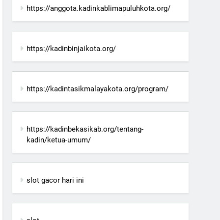
https://anggota.kadinkablimapuluhkota.org/
https://kadinbinjaikota.org/
https://kadintasikmalayakota.org/program/
https://kadinbekasikab.org/tentang-
kadin/ketua-umum/
slot gacor hari ini