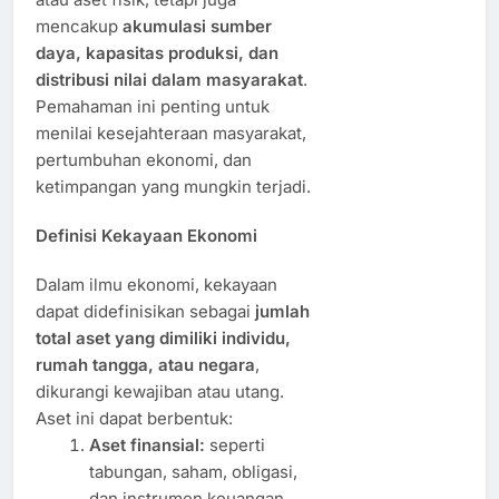
mencakup
akumulasi sumber
daya, kapasitas produksi, dan
distribusi nilai dalam masyarakat
.
Pemahaman ini penting untuk
menilai kesejahteraan masyarakat,
pertumbuhan ekonomi, dan
ketimpangan yang mungkin terjadi.
Definisi Kekayaan Ekonomi
Dalam ilmu ekonomi, kekayaan
dapat didefinisikan sebagai
jumlah
total aset yang dimiliki individu,
rumah tangga, atau negara
,
dikurangi kewajiban atau utang.
Aset ini dapat berbentuk:
Aset finansial:
seperti
tabungan, saham, obligasi,
dan instrumen keuangan