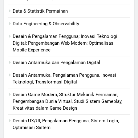
Data & Statistik Permainan
Data Engineering & Observability
Desain & Pengalaman Pengguna; Inovasi Teknologi
Digital; Pengembangan Web Modern; Optimalisasi
Mobile Experience
Desain Antarmuka dan Pengalaman Digital
Desain Antarmuka, Pengalaman Pengguna, Inovasi
Teknologi, Transformasi Digital
Desain Game Modern, Struktur Mekanik Permainan,
Pengembangan Dunia Virtual, Studi Sistem Gameplay,
Kreativitas dalam Game Design
Desain UX/UI, Pengalaman Pengguna, Sistem Login,
Optimisasi Sistem