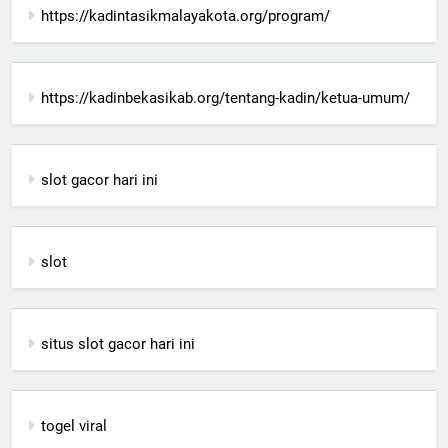
https://kadintasikmalayakota.org/program/
https://kadinbekasikab.org/tentang-kadin/ketua-umum/
slot gacor hari ini
slot
situs slot gacor hari ini
togel viral