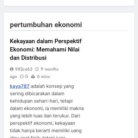
pertumbuhan ekonomi
Kekayaan dalam Perspektif
Ekonomi: Memahami Nilai
dan Distribusi
982ca63
9 months
ago
0
6 mins
kaya787
adalah konsep yang
sering dibicarakan dalam
kehidupan sehari-hari, tetapi
dalam ekonomi, ia memiliki makna
yang lebih luas dan terukur. Dari
perspektif ekonomi, kekayaan
tidak hanya berarti memiliki uang
atau aset fisik, tetapi juga