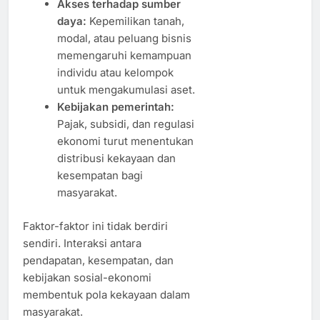
Akses terhadap sumber
daya:
Kepemilikan tanah,
modal, atau peluang bisnis
memengaruhi kemampuan
individu atau kelompok
untuk mengakumulasi aset.
Kebijakan pemerintah:
Pajak, subsidi, dan regulasi
ekonomi turut menentukan
distribusi kekayaan dan
kesempatan bagi
masyarakat.
Faktor-faktor ini tidak berdiri
sendiri. Interaksi antara
pendapatan, kesempatan, dan
kebijakan sosial-ekonomi
membentuk pola kekayaan dalam
masyarakat.