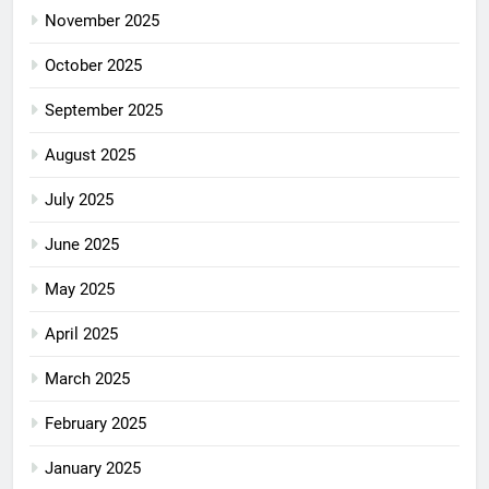
November 2025
October 2025
September 2025
August 2025
July 2025
June 2025
May 2025
April 2025
March 2025
February 2025
January 2025