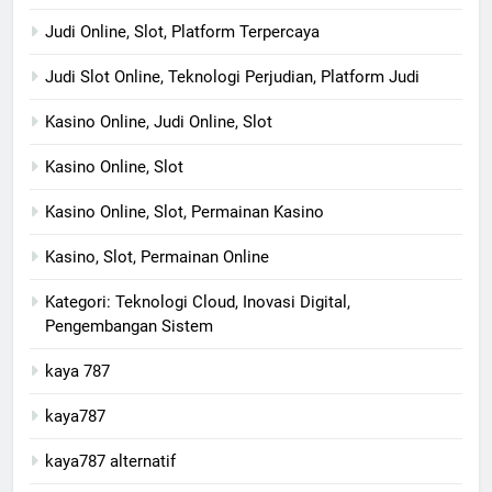
Judi Online, Slot, Platform Terpercaya
Judi Slot Online, Teknologi Perjudian, Platform Judi
Kasino Online, Judi Online, Slot
Kasino Online, Slot
Kasino Online, Slot, Permainan Kasino
Kasino, Slot, Permainan Online
Kategori: Teknologi Cloud, Inovasi Digital,
Pengembangan Sistem
kaya 787
kaya787
kaya787 alternatif