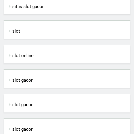
situs slot gacor
slot
slot online
slot gacor
slot gacor
slot gacor