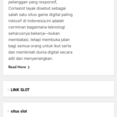
pelanggan yang responsif,
Corlaslot layak disebut sebagai
salah satu situs game digital paling
inklusif di Indonesia.Ini adalah
cerminan bagaimana teknologi
seharusnya bekerja—bukan
membatasi, tetapi membuka jalan
bagi semua orang untuk ikut serta
dan menikmati dunia digital secara
adil dan menyenangkan.
Read More
LINK SLOT
situs slot