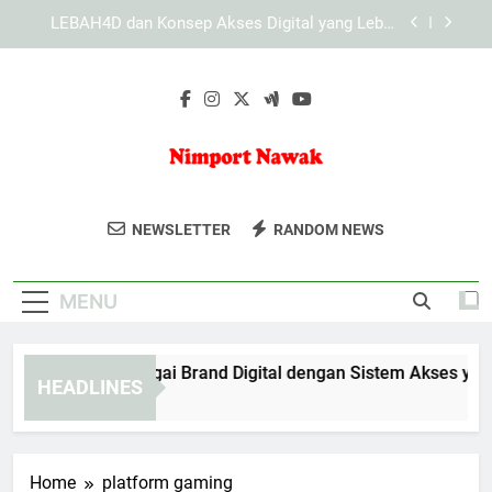
Skip
EDWINSLOT sebagai Platform Digital dengan
to
Sistem yang Praktis
content
LEBAH4D sebagai Platform Digital dengan Sistem
yang Praktis
EDWINSLOT sebagai Brand Digital dengan Sistem
Akses yang Terstruktur
LEBAH4D dan Konsep Akses Digital yang Lebih
Terstruktur
Nimport Nawak
Temukan Gaya Hidup Dan Hiburan
EDWINSLOT sebagai Platform Digital dengan
NEWSLETTER
RANDOM NEWS
Sistem yang Praktis
Prancis Di Nimport Nawak. Blog
LEBAH4D sebagai Platform Digital dengan Sistem
Inspiratif Untuk Pecinta Budaya Prancis.
yang Praktis
MENU
DWINSLOT sebagai Brand Digital dengan Sistem Akses yang T
HEADLINES
 Weeks Ago
Home
platform gaming