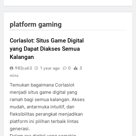
platform gaming
Corlaslot: Situs Game Digital
yang Dapat Diakses Semua
Kalangan
982ca63
1 year ago
0
5
mins
Temukan bagaimana Corlaslot
menjadi situs game digital yang
ramah bagi semua kalangan. Akses
mudah, antarmuka intuitif, dan
fleksibilitas perangkat menjadikan
platform ini pilihan terbaik lintas
generasi.
Dalam era digital yang semakin