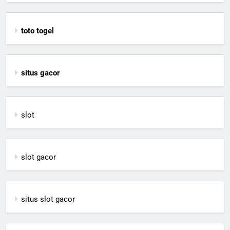
toto togel
situs gacor
slot
slot gacor
situs slot gacor