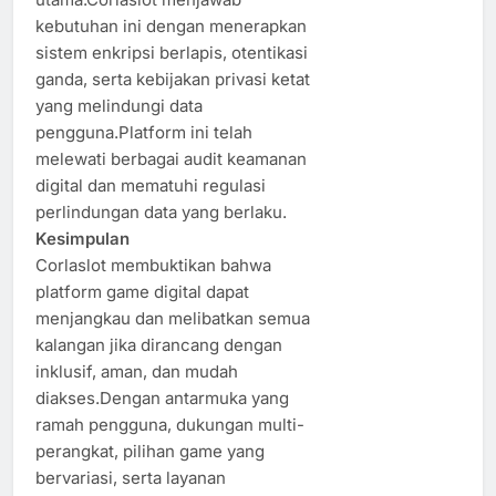
kebutuhan ini dengan menerapkan
sistem enkripsi berlapis, otentikasi
ganda, serta kebijakan privasi ketat
yang melindungi data
pengguna.Platform ini telah
melewati berbagai audit keamanan
digital dan mematuhi regulasi
perlindungan data yang berlaku.
Kesimpulan
Corlaslot membuktikan bahwa
platform game digital dapat
menjangkau dan melibatkan semua
kalangan jika dirancang dengan
inklusif, aman, dan mudah
diakses.Dengan antarmuka yang
ramah pengguna, dukungan multi-
perangkat, pilihan game yang
bervariasi, serta layanan