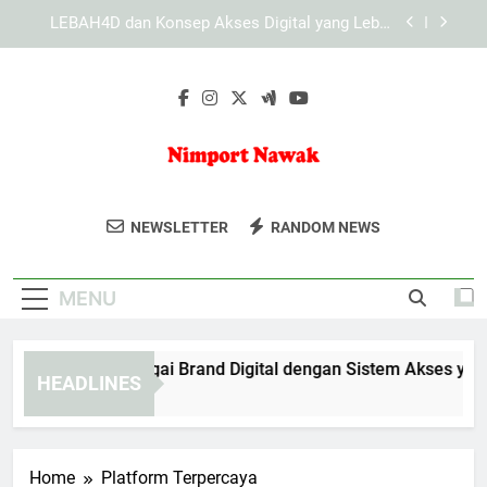
Skip
EDWINSLOT sebagai Platform Digital dengan
to
Sistem yang Praktis
content
LEBAH4D sebagai Platform Digital dengan Sistem
yang Praktis
EDWINSLOT sebagai Brand Digital dengan Sistem
Akses yang Terstruktur
LEBAH4D dan Konsep Akses Digital yang Lebih
Terstruktur
Nimport Nawak
Temukan Gaya Hidup Dan Hiburan
EDWINSLOT sebagai Platform Digital dengan
NEWSLETTER
RANDOM NEWS
Sistem yang Praktis
Prancis Di Nimport Nawak. Blog
LEBAH4D sebagai Platform Digital dengan Sistem
Inspiratif Untuk Pecinta Budaya Prancis.
yang Praktis
MENU
WINSLOT sebagai Brand Digital dengan Sistem Akses yang Ter
HEADLINES
Weeks Ago
Home
Platform Terpercaya