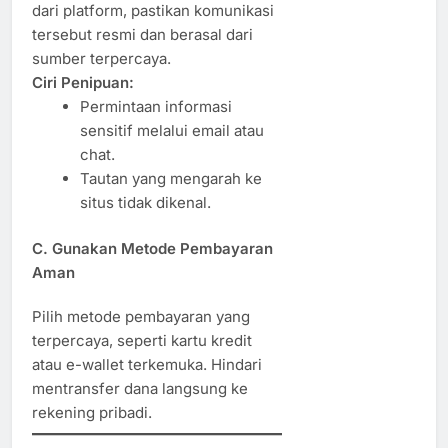
dari platform, pastikan komunikasi
tersebut resmi dan berasal dari
sumber terpercaya.
Ciri Penipuan:
Permintaan informasi
sensitif melalui email atau
chat.
Tautan yang mengarah ke
situs tidak dikenal.
C. Gunakan Metode Pembayaran
Aman
Pilih metode pembayaran yang
terpercaya, seperti kartu kredit
atau e-wallet terkemuka. Hindari
mentransfer dana langsung ke
rekening pribadi.