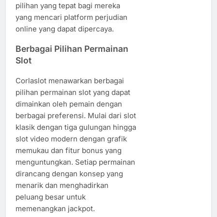
pilihan yang tepat bagi mereka
yang mencari platform perjudian
online yang dapat dipercaya.
Berbagai Pilihan Permainan
Slot
Corlaslot menawarkan berbagai
pilihan permainan slot yang dapat
dimainkan oleh pemain dengan
berbagai preferensi. Mulai dari slot
klasik dengan tiga gulungan hingga
slot video modern dengan grafik
memukau dan fitur bonus yang
menguntungkan. Setiap permainan
dirancang dengan konsep yang
menarik dan menghadirkan
peluang besar untuk
memenangkan jackpot.