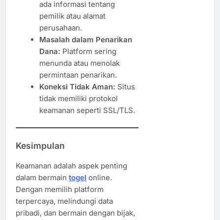
ada informasi tentang
pemilik atau alamat
perusahaan.
Masalah dalam Penarikan
Dana:
Platform sering
menunda atau menolak
permintaan penarikan.
Koneksi Tidak Aman:
Situs
tidak memiliki protokol
keamanan seperti SSL/TLS.
Kesimpulan
Keamanan adalah aspek penting
dalam bermain
togel
online.
Dengan memilih platform
terpercaya, melindungi data
pribadi, dan bermain dengan bijak,