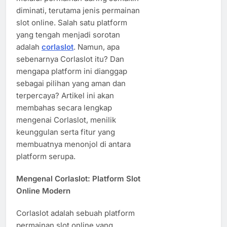
diminati, terutama jenis permainan
slot online. Salah satu platform
yang tengah menjadi sorotan
adalah
corlaslot
. Namun, apa
sebenarnya Corlaslot itu? Dan
mengapa platform ini dianggap
sebagai pilihan yang aman dan
terpercaya? Artikel ini akan
membahas secara lengkap
mengenai Corlaslot, menilik
keunggulan serta fitur yang
membuatnya menonjol di antara
platform serupa.
Mengenal Corlaslot: Platform Slot
Online Modern
Corlaslot adalah sebuah platform
permainan slot online yang