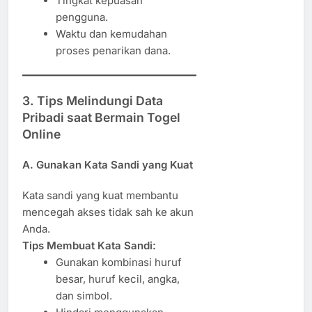
Tingkat kepuasan
pengguna.
Waktu dan kemudahan
proses penarikan dana.
3. Tips Melindungi Data
Pribadi saat Bermain Togel
Online
A. Gunakan Kata Sandi yang Kuat
Kata sandi yang kuat membantu
mencegah akses tidak sah ke akun
Anda.
Tips Membuat Kata Sandi:
Gunakan kombinasi huruf
besar, huruf kecil, angka,
dan simbol.