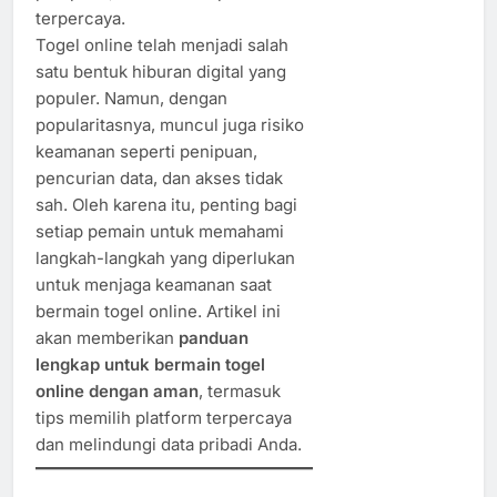
terpercaya.
Togel online telah menjadi salah
satu bentuk hiburan digital yang
populer. Namun, dengan
popularitasnya, muncul juga risiko
keamanan seperti penipuan,
pencurian data, dan akses tidak
sah. Oleh karena itu, penting bagi
setiap pemain untuk memahami
langkah-langkah yang diperlukan
untuk menjaga keamanan saat
bermain togel online. Artikel ini
akan memberikan
panduan
lengkap untuk bermain togel
online dengan aman
, termasuk
tips memilih platform terpercaya
dan melindungi data pribadi Anda.