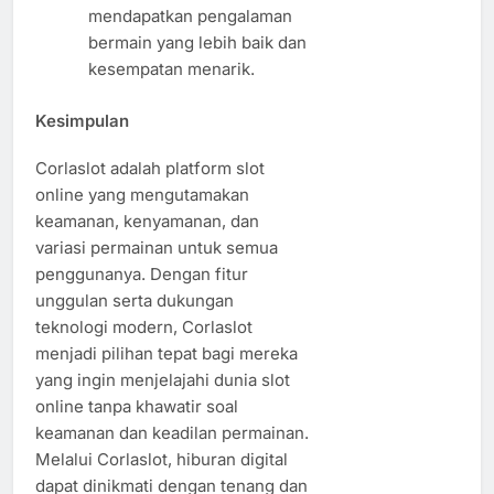
mendapatkan pengalaman
bermain yang lebih baik dan
kesempatan menarik.
Kesimpulan
Corlaslot adalah platform slot
online yang mengutamakan
keamanan, kenyamanan, dan
variasi permainan untuk semua
penggunanya. Dengan fitur
unggulan serta dukungan
teknologi modern, Corlaslot
menjadi pilihan tepat bagi mereka
yang ingin menjelajahi dunia slot
online tanpa khawatir soal
keamanan dan keadilan permainan.
Melalui Corlaslot, hiburan digital
dapat dinikmati dengan tenang dan