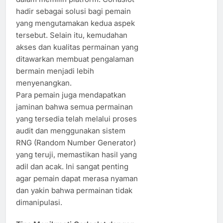
hadir sebagai solusi bagi pemain
yang mengutamakan kedua aspek
tersebut. Selain itu, kemudahan
akses dan kualitas permainan yang
ditawarkan membuat pengalaman
bermain menjadi lebih
menyenangkan.
Para pemain juga mendapatkan
jaminan bahwa semua permainan
yang tersedia telah melalui proses
audit dan menggunakan sistem
RNG (Random Number Generator)
yang teruji, memastikan hasil yang
adil dan acak. Ini sangat penting
agar pemain dapat merasa nyaman
dan yakin bahwa permainan tidak
dimanipulasi.