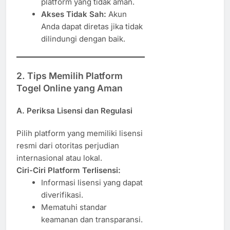
platform yang tidak aman.
Akses Tidak Sah:
Akun
Anda dapat diretas jika tidak
dilindungi dengan baik.
2. Tips Memilih Platform
Togel Online yang Aman
A. Periksa Lisensi dan Regulasi
Pilih platform yang memiliki lisensi
resmi dari otoritas perjudian
internasional atau lokal.
Ciri-Ciri Platform Terlisensi:
Informasi lisensi yang dapat
diverifikasi.
Mematuhi standar
keamanan dan transparansi.