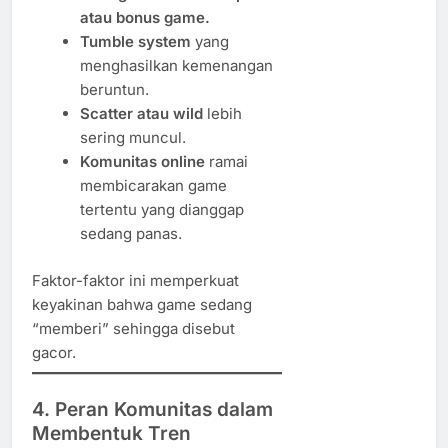
atau bonus game.
Tumble system
yang
menghasilkan kemenangan
beruntun.
Scatter atau wild
lebih
sering muncul.
Komunitas online
ramai
membicarakan game
tertentu yang dianggap
sedang panas.
Faktor-faktor ini memperkuat
keyakinan bahwa game sedang
“memberi” sehingga disebut
gacor.
4. Peran Komunitas dalam
Membentuk Tren