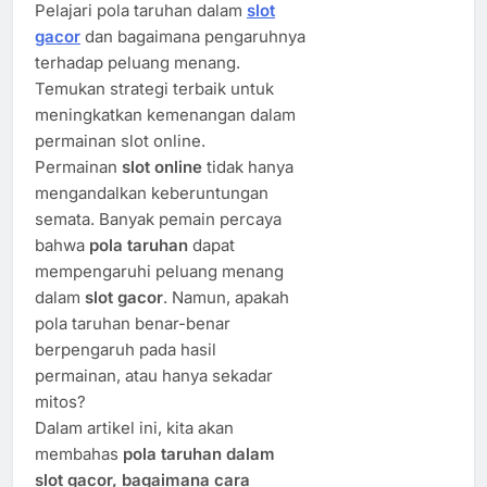
Pelajari pola taruhan dalam
slot
gacor
dan bagaimana pengaruhnya
terhadap peluang menang.
Temukan strategi terbaik untuk
meningkatkan kemenangan dalam
permainan slot online.
Permainan
slot online
tidak hanya
mengandalkan keberuntungan
semata. Banyak pemain percaya
bahwa
pola taruhan
dapat
mempengaruhi peluang menang
dalam
slot gacor
. Namun, apakah
pola taruhan benar-benar
berpengaruh pada hasil
permainan, atau hanya sekadar
mitos?
Dalam artikel ini, kita akan
membahas
pola taruhan dalam
slot gacor, bagaimana cara