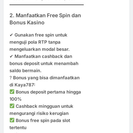
2. Manfaatkan Free Spin dan
Bonus Kasino
✔
Gunakan free spin untuk
menguji pola RTP tanpa
mengeluarkan modal besar.
✔
Manfaatkan cashback dan
bonus deposit untuk menambah
saldo bermain.
?
Bonus yang bisa dimanfaatkan
di Kaya787:
Bonus deposit pertama hingga
100%
Cashback mingguan untuk
mengurangi risiko kerugian
Bonus free spin pada slot
tertentu