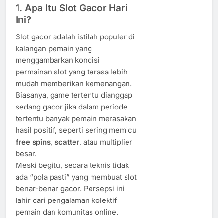
1. Apa Itu Slot Gacor Hari
Ini?
Slot gacor adalah istilah populer di
kalangan pemain yang
menggambarkan kondisi
permainan slot yang terasa lebih
mudah memberikan kemenangan.
Biasanya, game tertentu dianggap
sedang gacor jika dalam periode
tertentu banyak pemain merasakan
hasil positif, seperti sering memicu
free spins
,
scatter
, atau multiplier
besar.
Meski begitu, secara teknis tidak
ada “pola pasti” yang membuat slot
benar-benar gacor. Persepsi ini
lahir dari pengalaman kolektif
pemain dan komunitas online.