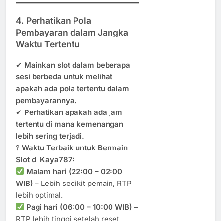
4. Perhatikan Pola
Pembayaran dalam Jangka
Waktu Tertentu
✔
Mainkan slot dalam beberapa
sesi berbeda untuk melihat
apakah ada pola tertentu dalam
pembayarannya.
✔
Perhatikan apakah ada jam
tertentu di mana kemenangan
lebih sering terjadi.
?
Waktu Terbaik untuk Bermain
Slot di Kaya787:
Malam hari (22:00 – 02:00
WIB)
– Lebih sedikit pemain, RTP
lebih optimal.
Pagi hari (06:00 – 10:00 WIB)
–
RTP lebih tinggi setelah reset