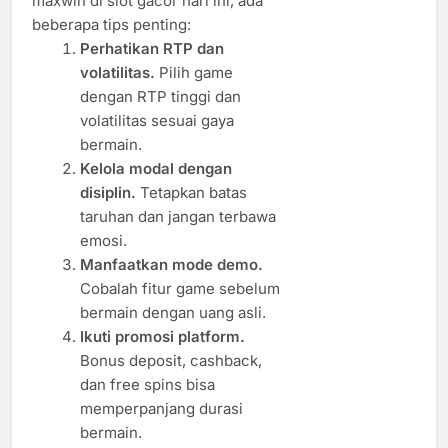
maxwin di slot gacor hari ini, ada
beberapa tips penting:
Perhatikan RTP dan
volatilitas.
Pilih game
dengan RTP tinggi dan
volatilitas sesuai gaya
bermain.
Kelola modal dengan
disiplin.
Tetapkan batas
taruhan dan jangan terbawa
emosi.
Manfaatkan mode demo.
Cobalah fitur game sebelum
bermain dengan uang asli.
Ikuti promosi platform.
Bonus deposit, cashback,
dan free spins bisa
memperpanjang durasi
bermain.