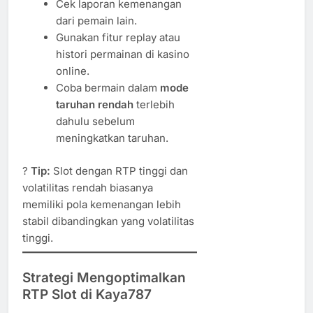
Cek laporan kemenangan
dari pemain lain.
Gunakan fitur replay atau
histori permainan di kasino
online.
Coba bermain dalam
mode
taruhan rendah
terlebih
dahulu sebelum
meningkatkan taruhan.
?
Tip:
Slot dengan RTP tinggi dan
volatilitas rendah biasanya
memiliki pola kemenangan lebih
stabil dibandingkan yang volatilitas
tinggi.
Strategi Mengoptimalkan
RTP Slot di Kaya787