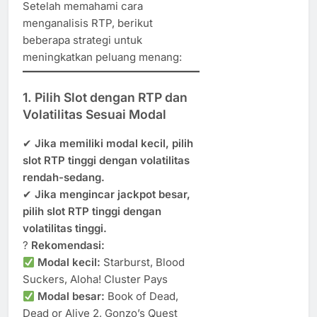
Setelah memahami cara
menganalisis RTP, berikut
beberapa strategi untuk
meningkatkan peluang menang:
1. Pilih Slot dengan RTP dan
Volatilitas Sesuai Modal
✔
Jika memiliki modal kecil, pilih
slot RTP tinggi dengan volatilitas
rendah-sedang.
✔
Jika mengincar jackpot besar,
pilih slot RTP tinggi dengan
volatilitas tinggi.
?
Rekomendasi:
Modal kecil:
Starburst, Blood
Suckers, Aloha! Cluster Pays
Modal besar:
Book of Dead,
Dead or Alive 2, Gonzo’s Quest