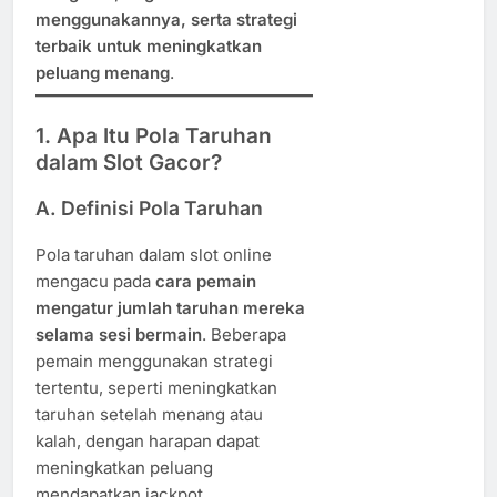
menggunakannya, serta strategi
terbaik untuk meningkatkan
peluang menang
.
1. Apa Itu Pola Taruhan
dalam Slot Gacor?
A. Definisi Pola Taruhan
Pola taruhan dalam slot online
mengacu pada
cara pemain
mengatur jumlah taruhan mereka
selama sesi bermain
. Beberapa
pemain menggunakan strategi
tertentu, seperti meningkatkan
taruhan setelah menang atau
kalah, dengan harapan dapat
meningkatkan peluang
mendapatkan jackpot.