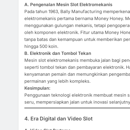
A. Pengenalan Mesin Slot Elektromekanis
Pada tahun 1963, Bally Manufacturing memperkenal
elektromekanis pertama bernama Money Honey. Me
menggunakan gulungan mekanis, tetapi pengopera
oleh komponen elektronik. Fitur utama Money Hon
tanpa batas dan kemampuan untuk memberikan pe
hingga 500 koin.
B. Elektronik dan Tombol Tekan
Mesin slot elektromekanis membuka jalan bagi pe
seperti tombol tekan dan pembayaran elektronik. H
kenyamanan pemain dan memungkinkan pengemba
permainan yang lebih kompleks.
Kesimpulan:
Penggunaan teknologi elektronik membuat mesin sl
seru, mempersiapkan jalan untuk inovasi selanjutny
4. Era Digital dan Video Slot