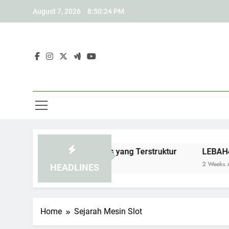
Skip
August 7, 2026
8:50:25 PM
to
content
Nim
Temukan Ga
ngan Sistem Akses yang Terstruktur
LEBAH4D dan Konsep
2 Weeks Ago
HEADLINES
Home
Sejarah Mesin Slot