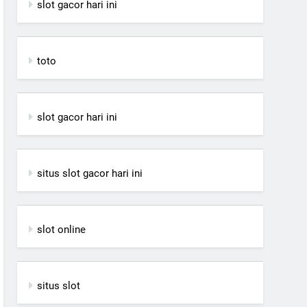
slot gacor hari ini
toto
slot gacor hari ini
situs slot gacor hari ini
slot online
situs slot