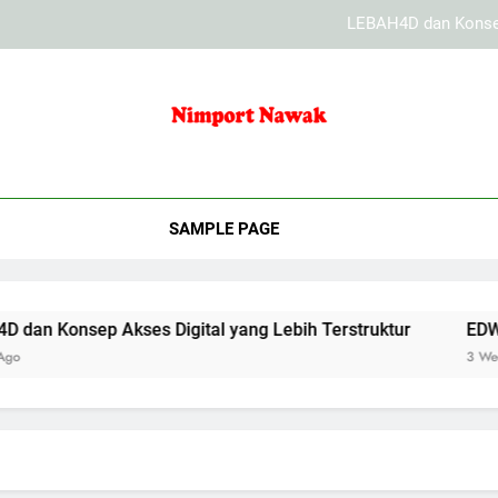
LEBAH4D dan Konsep 
EDWINSLOT sebagai Platfor
LEBAH4D sebagai Platfo
port Nawak
EDWINSLOT sebagai Brand Digital 
ya Hidup Dan Hiburan Prancis Di Nimport Nawak. Blog Inspira
LEBAH4D dan Konsep 
SAMPLE PAGE
EDWINSLOT sebagai Platfor
LEBAH4D sebagai Platfo
 Akses Digital yang Lebih Terstruktur
EDWINSLOT sebag
3 Weeks Ago