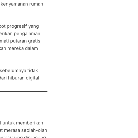
ri kenyamanan rumah
pot progresif yang
berikan pengalaman
ati putaran gratis,
tkan mereka dalam
 sebelumnya tidak
ri hiburan digital
ot untuk memberikan
at merasa seolah-olah
antasi yang dirancang