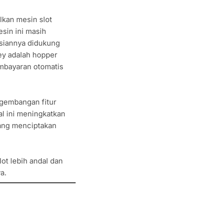
kan mesin slot
sin ini masih
siannya didukung
ey adalah hopper
mbayaran otomatis
ngembangan fitur
al ini meningkatkan
ng menciptakan
ot lebih andal dan
a.