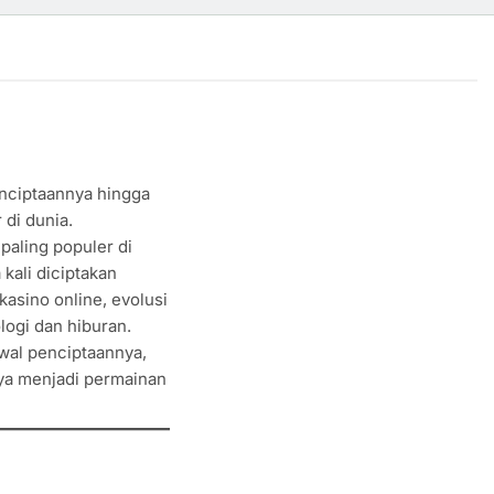
penciptaannya hingga
 di dunia.
paling populer di
kali diciptakan
kasino online, evolusi
logi dan hiburan.
awal penciptaannya,
ya menjadi permainan