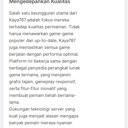
Mengedepankan Kualitas
Salah satu keunggulan utama dari
Kaya787 adalah fokus mereka
terhadap kualitas permainan. Tidak
hanya menawarkan game-game
populer dan up-to-date, Kaya787
juga memastikan semua game
berjalan dengan performa optimal.
Platform ini bekerja sama dengan
berbagai penyedia perangkat lunak
game ternama, yang menjamin
grafis tajam, gameplay responsif,
serta fitur-fitur inovatif yang
membuat pemain betah berlama-
lama.
Dukungan teknologi server yang
kuat juga menjadi alasan mengapa
banyak pemain merasa nyaman