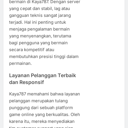
bermain di Kaya787. Dengan server
yang cepat dan stabil, lag atau
gangguan teknis sangat jarang
terjadi. Hal ini penting untuk
menjaga pengalaman bermain
yang menyenangkan, terutama
bagi pengguna yang bermain
secara kompetitif atau
membutuhkan presisi tinggi dalam
permainan.
Layanan Pelanggan Terbaik
dan Responsif
Kaya787 memahami bahwa layanan
pelanggan merupakan tulang
punggung dari sebuah platform
game online yang berkualitas. Oleh
karena itu, mereka menyediakan