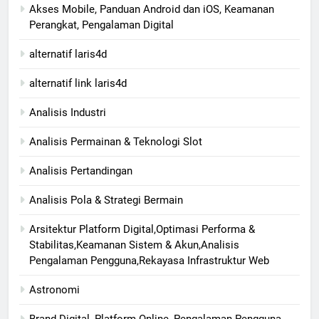
Akses Mobile, Panduan Android dan iOS, Keamanan
Perangkat, Pengalaman Digital
alternatif laris4d
alternatif link laris4d
Analisis Industri
Analisis Permainan & Teknologi Slot
Analisis Pertandingan
Analisis Pola & Strategi Bermain
Arsitektur Platform Digital,Optimasi Performa &
Stabilitas,Keamanan Sistem & Akun,Analisis
Pengalaman Pengguna,Rekayasa Infrastruktur Web
Astronomi
Brand Digital, Platform Online, Pengalaman Pengguna