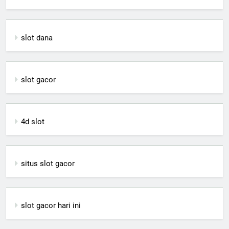
slot dana
slot gacor
4d slot
situs slot gacor
slot gacor hari ini