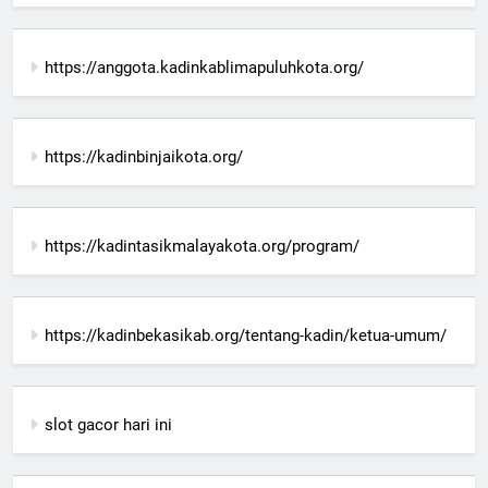
https://anggota.kadinkablimapuluhkota.org/
https://kadinbinjaikota.org/
https://kadintasikmalayakota.org/program/
https://kadinbekasikab.org/tentang-kadin/ketua-umum/
slot gacor hari ini