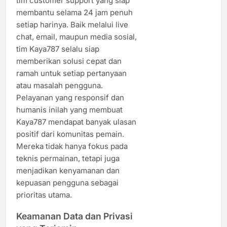
tim customer support yang siap
membantu selama 24 jam penuh
setiap harinya. Baik melalui live
chat, email, maupun media sosial,
tim Kaya787 selalu siap
memberikan solusi cepat dan
ramah untuk setiap pertanyaan
atau masalah pengguna.
Pelayanan yang responsif dan
humanis inilah yang membuat
Kaya787 mendapat banyak ulasan
positif dari komunitas pemain.
Mereka tidak hanya fokus pada
teknis permainan, tetapi juga
menjadikan kenyamanan dan
kepuasan pengguna sebagai
prioritas utama.
Keamanan Data dan Privasi