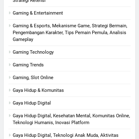
Strategi Retensi
Gaming & Entertainment
Gaming & Esports, Mekanisme Game, Strategi Bermain,
Pengembangan Karakter, Tips Pemain Pemula, Analisis
Gameplay
Gaming Technology
Gaming Trends
Gaming, Slot Online
Gaya Hidup & Komunitas
Gaya Hidup Digital
Gaya Hidup Digital, Kesehatan Mental, Komunitas Online,
Teknologi Humanis, Inovasi Platform
Gaya Hidup Digital, Teknologi Anak Muda, Aktivitas