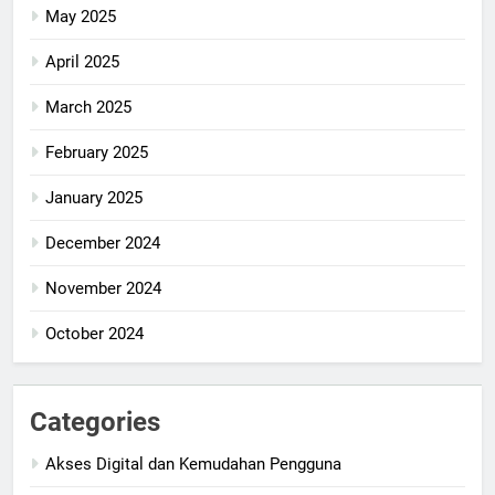
May 2025
April 2025
March 2025
February 2025
January 2025
December 2024
November 2024
October 2024
Categories
Akses Digital dan Kemudahan Pengguna