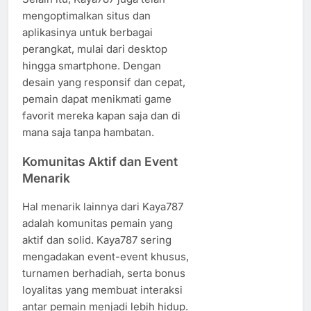
mengoptimalkan situs dan
aplikasinya untuk berbagai
perangkat, mulai dari desktop
hingga smartphone. Dengan
desain yang responsif dan cepat,
pemain dapat menikmati game
favorit mereka kapan saja dan di
mana saja tanpa hambatan.
Komunitas Aktif dan Event
Menarik
Hal menarik lainnya dari Kaya787
adalah komunitas pemain yang
aktif dan solid. Kaya787 sering
mengadakan event-event khusus,
turnamen berhadiah, serta bonus
loyalitas yang membuat interaksi
antar pemain menjadi lebih hidup.