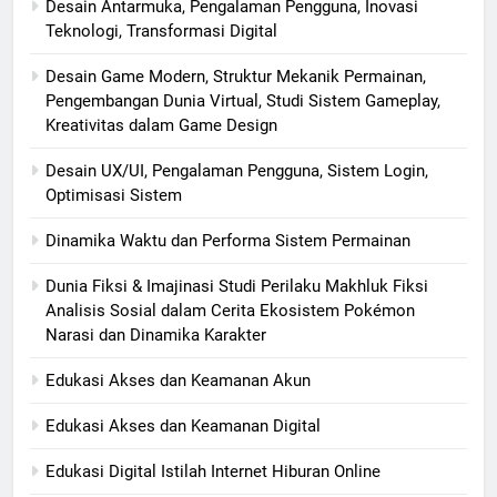
Desain Antarmuka, Pengalaman Pengguna, Inovasi
Teknologi, Transformasi Digital
Desain Game Modern, Struktur Mekanik Permainan,
Pengembangan Dunia Virtual, Studi Sistem Gameplay,
Kreativitas dalam Game Design
Desain UX/UI, Pengalaman Pengguna, Sistem Login,
Optimisasi Sistem
Dinamika Waktu dan Performa Sistem Permainan
Dunia Fiksi & Imajinasi Studi Perilaku Makhluk Fiksi
Analisis Sosial dalam Cerita Ekosistem Pokémon
Narasi dan Dinamika Karakter
Edukasi Akses dan Keamanan Akun
Edukasi Akses dan Keamanan Digital
Edukasi Digital Istilah Internet Hiburan Online