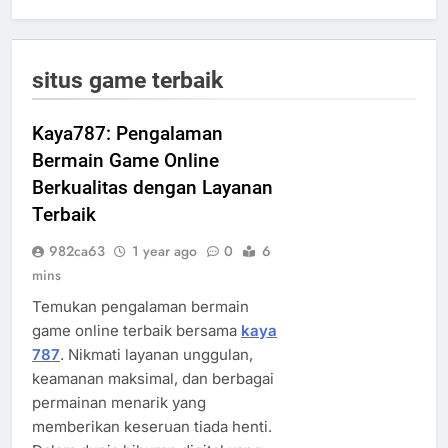
situs game terbaik
Kaya787: Pengalaman
Bermain Game Online
Berkualitas dengan Layanan
Terbaik
982ca63
1 year ago
0
6
mins
Temukan pengalaman bermain
game online terbaik bersama
kaya
787
. Nikmati layanan unggulan,
keamanan maksimal, dan berbagai
permainan menarik yang
memberikan keseruan tiada henti.