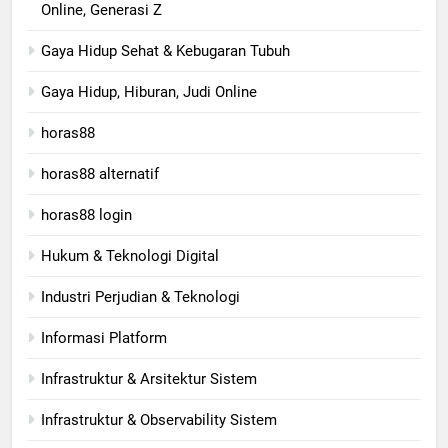
Online, Generasi Z
Gaya Hidup Sehat & Kebugaran Tubuh
Gaya Hidup, Hiburan, Judi Online
horas88
horas88 alternatif
horas88 login
Hukum & Teknologi Digital
Industri Perjudian & Teknologi
Informasi Platform
Infrastruktur & Arsitektur Sistem
Infrastruktur & Observability Sistem