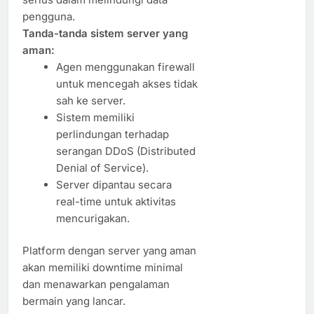
pengguna.
Tanda-tanda sistem server yang
aman:
Agen menggunakan firewall
untuk mencegah akses tidak
sah ke server.
Sistem memiliki
perlindungan terhadap
serangan DDoS (Distributed
Denial of Service).
Server dipantau secara
real-time untuk aktivitas
mencurigakan.
Platform dengan server yang aman
akan memiliki downtime minimal
dan menawarkan pengalaman
bermain yang lancar.