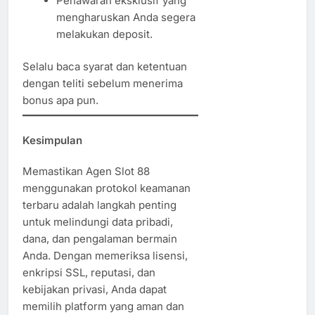
Penawaran eksklusif yang
mengharuskan Anda segera
melakukan deposit.
Selalu baca syarat dan ketentuan
dengan teliti sebelum menerima
bonus apa pun.
Kesimpulan
Memastikan Agen Slot 88
menggunakan protokol keamanan
terbaru adalah langkah penting
untuk melindungi data pribadi,
dana, dan pengalaman bermain
Anda. Dengan memeriksa lisensi,
enkripsi SSL, reputasi, dan
kebijakan privasi, Anda dapat
memilih platform yang aman dan