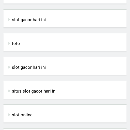
slot gacor hari ini
toto
slot gacor hari ini
situs slot gacor hari ini
slot online