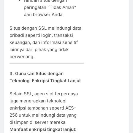
Hindari situs dengan
peringatan “Tidak Aman”
dari browser Anda.
Situs dengan SSL melindungi data
pribadi seperti login, transaksi
keuangan, dan informasi sensitif
lainnya dari pihak yang tidak
berwenang.
3. Gunakan Situs dengan
Teknologi Enkripsi Tingkat Lanjut
Selain SSL, agen slot terpercaya
juga menerapkan teknologi
enkripsi tambahan seperti AES-
256 untuk melindungi data yang
disimpan di server mereka.
Manfaat enkripsi tingkat lanjut: