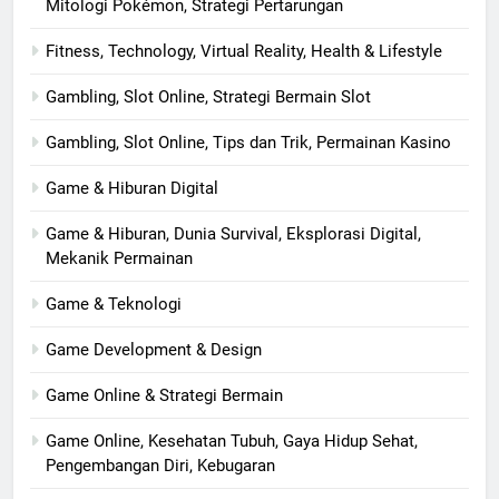
Mitologi Pokémon, Strategi Pertarungan
Fitness, Technology, Virtual Reality, Health & Lifestyle
Gambling, Slot Online, Strategi Bermain Slot
Gambling, Slot Online, Tips dan Trik, Permainan Kasino
Game & Hiburan Digital
Game & Hiburan, Dunia Survival, Eksplorasi Digital,
Mekanik Permainan
Game & Teknologi
Game Development & Design
Game Online & Strategi Bermain
Game Online, Kesehatan Tubuh, Gaya Hidup Sehat,
Pengembangan Diri, Kebugaran