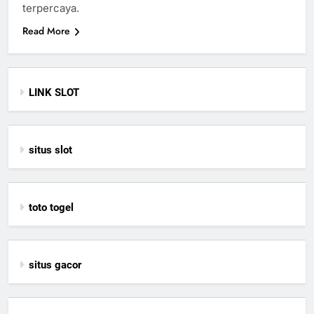
terpercaya.
Read More
LINK SLOT
situs slot
toto togel
situs gacor