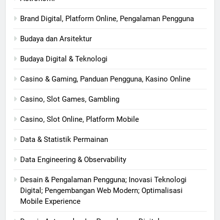
Brand Digital, Platform Online, Pengalaman Pengguna
Budaya dan Arsitektur
Budaya Digital & Teknologi
Casino & Gaming, Panduan Pengguna, Kasino Online
Casino, Slot Games, Gambling
Casino, Slot Online, Platform Mobile
Data & Statistik Permainan
Data Engineering & Observability
Desain & Pengalaman Pengguna; Inovasi Teknologi
Digital; Pengembangan Web Modern; Optimalisasi
Mobile Experience