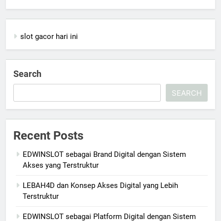
slot gacor hari ini
Search
SEARCH
Recent Posts
EDWINSLOT sebagai Brand Digital dengan Sistem
Akses yang Terstruktur
LEBAH4D dan Konsep Akses Digital yang Lebih
Terstruktur
EDWINSLOT sebagai Platform Digital dengan Sistem