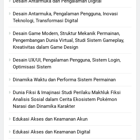
Desain Antarmuka dan Pengalaman Digital
Desain Antarmuka, Pengalaman Pengguna, Inovasi
Teknologi, Transformasi Digital
Desain Game Modern, Struktur Mekanik Permainan,
Pengembangan Dunia Virtual, Studi Sistem Gameplay,
Kreativitas dalam Game Design
Desain UX/UI, Pengalaman Pengguna, Sistem Login,
Optimisasi Sistem
Dinamika Waktu dan Performa Sistem Permainan
Dunia Fiksi & Imajinasi Studi Perilaku Makhluk Fiksi
Analisis Sosial dalam Cerita Ekosistem Pokémon
Narasi dan Dinamika Karakter
Edukasi Akses dan Keamanan Akun
Edukasi Akses dan Keamanan Digital