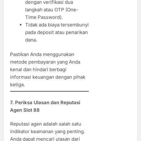
dengan verifikasi dua
langkah atau OTP (One-
Time Password).
Tidak ada biaya tersembunyi
pada deposit atau penarikan
dana.
Pastikan Anda menggunakan
metode pembayaran yang Anda
kenal dan hindari berbagi
informasi keuangan dengan pihak
ketiga.
7. Periksa Ulasan dan Reputasi
Agen Slot 88
Reputasi agen adalah salah satu
indikator keamanan yang penting.
Anda dapat mencari ulasan dari