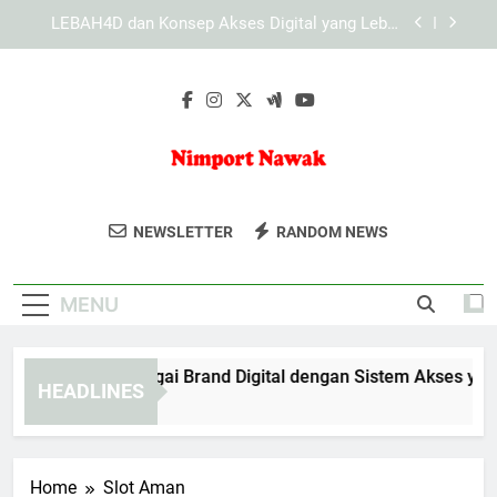
Skip
EDWINSLOT sebagai Platform Digital dengan
to
Sistem yang Praktis
content
LEBAH4D sebagai Platform Digital dengan Sistem
yang Praktis
EDWINSLOT sebagai Brand Digital dengan Sistem
Akses yang Terstruktur
LEBAH4D dan Konsep Akses Digital yang Lebih
Terstruktur
Nimport Nawak
Temukan Gaya Hidup Dan Hiburan
EDWINSLOT sebagai Platform Digital dengan
NEWSLETTER
RANDOM NEWS
Sistem yang Praktis
Prancis Di Nimport Nawak. Blog
LEBAH4D sebagai Platform Digital dengan Sistem
Inspiratif Untuk Pecinta Budaya Prancis.
yang Praktis
MENU
WINSLOT sebagai Brand Digital dengan Sistem Akses yang Te
HEADLINES
Weeks Ago
Home
Slot Aman