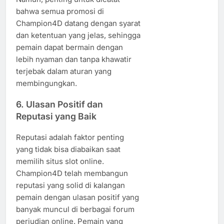
bahwa semua promosi di
Champion4D datang dengan syarat
dan ketentuan yang jelas, sehingga
pemain dapat bermain dengan
lebih nyaman dan tanpa khawatir
terjebak dalam aturan yang
membingungkan.
6.
Ulasan Positif dan
Reputasi yang Baik
Reputasi adalah faktor penting
yang tidak bisa diabaikan saat
memilih situs slot online.
Champion4D telah membangun
reputasi yang solid di kalangan
pemain dengan ulasan positif yang
banyak muncul di berbagai forum
perjudian online. Pemain yang