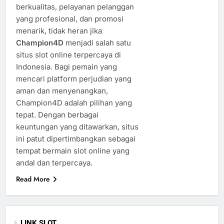
berkualitas, pelayanan pelanggan
yang profesional, dan promosi
menarik, tidak heran jika
Champion4D
menjadi salah satu
situs slot online terpercaya di
Indonesia. Bagi pemain yang
mencari platform perjudian yang
aman dan menyenangkan,
Champion4D adalah pilihan yang
tepat. Dengan berbagai
keuntungan yang ditawarkan, situs
ini patut dipertimbangkan sebagai
tempat bermain slot online yang
andal dan terpercaya.
Read More
LINK SLOT