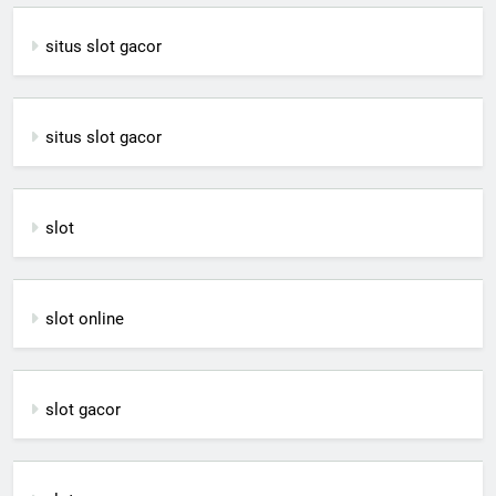
situs slot gacor
situs slot gacor
slot
slot online
slot gacor