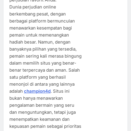
Dunia perjudian online
berkembang pesat, dengan
berbagai platform bermunculan
menawarkan kesempatan bagi
pemain untuk memenangkan
hadiah besar. Namun, dengan
banyaknya pilihan yang tersedia,
pemain sering kali merasa bingung
dalam memilih situs yang benar-
benar terpercaya dan aman. Salah
satu platform yang berhasil
menonjol di antara yang lainnya
adalah
champion4d
. Situs ini
bukan hanya menawarkan
pengalaman bermain yang seru
dan menguntungkan, tetapi juga
menempatkan keamanan dan
kepuasan pemain sebagai prioritas