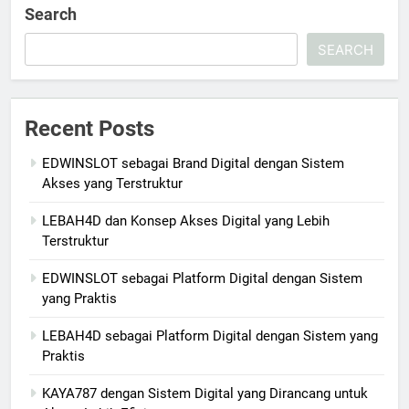
Search
SEARCH
Recent Posts
EDWINSLOT sebagai Brand Digital dengan Sistem
Akses yang Terstruktur
LEBAH4D dan Konsep Akses Digital yang Lebih
Terstruktur
EDWINSLOT sebagai Platform Digital dengan Sistem
yang Praktis
LEBAH4D sebagai Platform Digital dengan Sistem yang
Praktis
KAYA787 dengan Sistem Digital yang Dirancang untuk