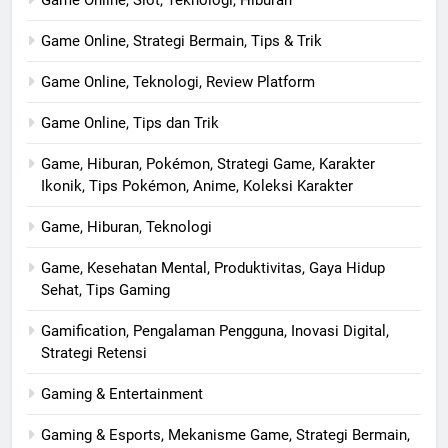
Game Online, Strategi Bermain, Tips & Trik
Game Online, Teknologi, Review Platform
Game Online, Tips dan Trik
Game, Hiburan, Pokémon, Strategi Game, Karakter
Ikonik, Tips Pokémon, Anime, Koleksi Karakter
Game, Hiburan, Teknologi
Game, Kesehatan Mental, Produktivitas, Gaya Hidup
Sehat, Tips Gaming
Gamification, Pengalaman Pengguna, Inovasi Digital,
Strategi Retensi
Gaming & Entertainment
Gaming & Esports, Mekanisme Game, Strategi Bermain,