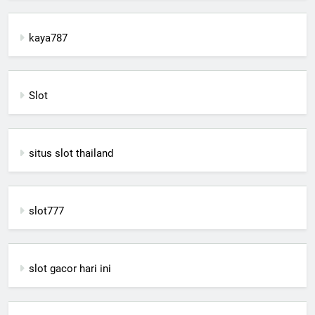
kaya787
Slot
situs slot thailand
slot777
slot gacor hari ini