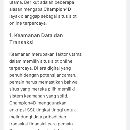
utama. Berikut adalah beberapa
alasan mengapa
Champion4D
layak dianggap sebagai situs slot
online terpercaya.
1.
Keamanan Data dan
Transaksi
Keamanan merupakan faktor utama
dalam memilih situs slot online
terpercaya. Di era digital yang
penuh dengan potensi ancaman,
pemain harus memastikan bahwa
situs yang mereka pilih memiliki
sistem keamanan yang solid.
Champion4D menggunakan
enkripsi SSL tingkat tinggi untuk
melindungi data pribadi dan
transaksi finansial para pemain.