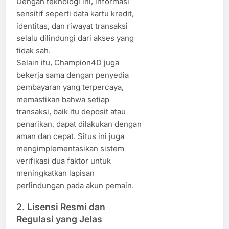
Dengan teknologi ini, informasi
sensitif seperti data kartu kredit,
identitas, dan riwayat transaksi
selalu dilindungi dari akses yang
tidak sah.
Selain itu, Champion4D juga
bekerja sama dengan penyedia
pembayaran yang terpercaya,
memastikan bahwa setiap
transaksi, baik itu deposit atau
penarikan, dapat dilakukan dengan
aman dan cepat. Situs ini juga
mengimplementasikan sistem
verifikasi dua faktor untuk
meningkatkan lapisan
perlindungan pada akun pemain.
2.
Lisensi Resmi dan
Regulasi yang Jelas