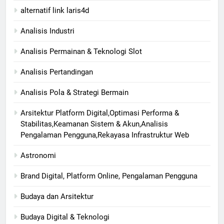
alternatif link laris4d
Analisis Industri
Analisis Permainan & Teknologi Slot
Analisis Pertandingan
Analisis Pola & Strategi Bermain
Arsitektur Platform Digital,Optimasi Performa &
Stabilitas,Keamanan Sistem & Akun,Analisis
Pengalaman Pengguna,Rekayasa Infrastruktur Web
Astronomi
Brand Digital, Platform Online, Pengalaman Pengguna
Budaya dan Arsitektur
Budaya Digital & Teknologi