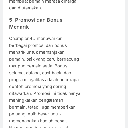
membuat pemain merasa dihargai
dan diutamakan.
5.
Promosi dan Bonus
Menarik
Champion4D menawarkan
berbagai promosi dan bonus
menarik untuk memanjakan
pemain, baik yang baru bergabung
maupun pemain setia. Bonus
selamat datang, cashback, dan
program loyalitas adalah beberapa
contoh promosi yang sering
ditawarkan. Promosi ini tidak hanya
meningkatkan pengalaman
bermain, tetapi juga memberikan
peluang lebih besar untuk
memenangkan hadiah besar.
Namun, penting untuk dicatat