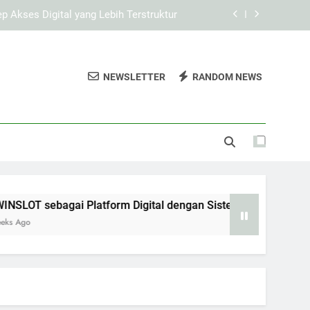
Akses Digital yang Lebih Terstruktur
m Digital dengan Sistem yang Praktis
rm Digital dengan Sistem yang Praktis
NEWSLETTER
RANDOM NEWS
dengan Sistem Akses yang Terstruktur
tif Untuk Pecinta Budaya Prancis.
Akses Digital yang Lebih Terstruktur
m Digital dengan Sistem yang Praktis
rm Digital dengan Sistem yang Praktis
gai Platform Digital dengan Sistem yang Praktis
LEBAH
3 Week