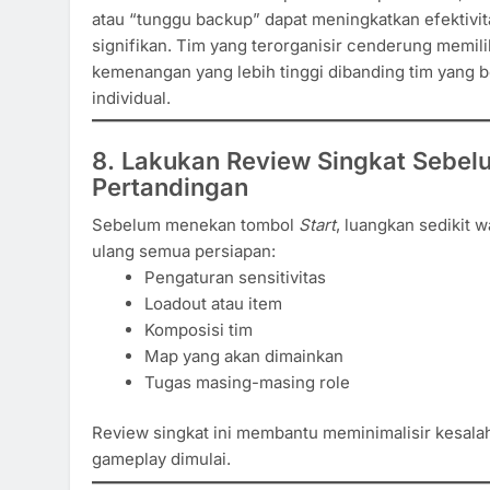
atau “tunggu backup” dapat meningkatkan efektivit
signifikan. Tim yang terorganisir cenderung memilik
kemenangan yang lebih tinggi dibanding tim yang 
individual.
8. Lakukan Review Singkat Sebe
Pertandingan
Sebelum menekan tombol
Start
, luangkan sedikit
ulang semua persiapan:
Pengaturan sensitivitas
Loadout atau item
Komposisi tim
Map yang akan dimainkan
Tugas masing-masing role
Review singkat ini membantu meminimalisir kesalah
gameplay dimulai.