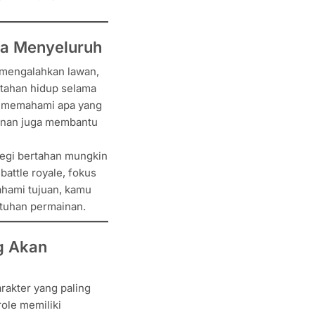
ra Menyeluruh
—mengalahkan lawan,
rtahan hidup selama
u memahami apa yang
inan juga membantu
ategi bertahan mungkin
battle royale, fokus
hami tujuan, kamu
utuhan permainan.
ng Akan
rakter yang paling
ole memiliki