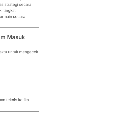
as strategi secara
i tingkat
bermain secara
lum Masuk
 waktu untuk mengecek
an teknis ketika