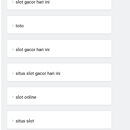
slot gacor hari ini
toto
slot gacor hari ini
situs slot gacor hari ini
slot online
situs slot