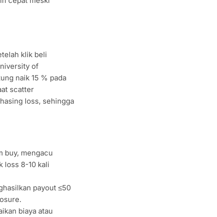
ebih cepat meski
elah klik beli
iversity of
ung naik 15 % pada
at scatter
hasing loss, sehingga
um buy, mengacu
 loss 8-10 kali
nghasilkan payout ≤50
osure.
ikan biaya atau