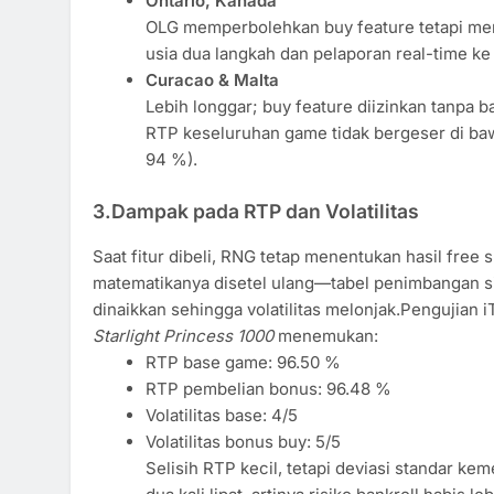
Ontario, Kanada
OLG memperbolehkan buy feature tetapi men
usia dua langkah dan pelaporan real-time ke 
Curacao & Malta
Lebih longgar; buy feature diizinkan tanpa ba
RTP keseluruhan game tidak bergeser di baw
94 %).
3.Dampak pada RTP dan Volatilitas
Saat fitur dibeli, RNG tetap menentukan hasil free
matematikanya disetel ulang—tabel penimbangan 
dinaikkan sehingga volatilitas melonjak.Pengujian 
Starlight Princess 1000
menemukan:
RTP base game: 96.50 %
RTP pembelian bonus: 96.48 %
Volatilitas base: 4/5
Volatilitas bonus buy: 5/5
Selisih RTP kecil, tetapi deviasi standar k