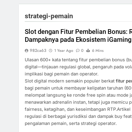
strategi-pemain
Slot dengan Fitur Pembelian Bonus: 
Dampaknya pada Ekosistem iGaming
982ca63
1 Year Ago
0
6 Mins
Ulasan 600+ kata tentang fitur pembelian bonus (b
digital—tinjauan regulasi global, pengaruh pada vola
implikasi bagi pemain dan operator.
Slot digital modern semakin populer berkat
fitur p
bagi pemain untuk membayar kelipatan taruhan (6
melompat langsung ke ronde free spin atau mode ja
menawarkan adrenalin instan, tetapi juga memicu 
fairness, ketagihan, dan keseimbangan RTP.Artikel
regulasi di berbagai yurisdiksi dan dampak buy featu
pengalaman pemain, serta strategi operator.