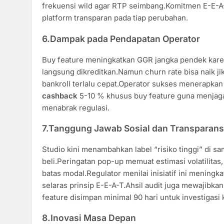
frekuensi wild agar RTP seimbang.Komitmen E-E-
platform transparan pada tiap perubahan.
6.Dampak pada Pendapatan Operator
Buy feature meningkatkan GGR jangka pendek kare
langsung dikreditkan.Namun churn rate bisa naik j
bankroll terlalu cepat.Operator sukses menerapka
cashback
5-10 % khusus buy feature guna menjaga
menabrak regulasi.
7.Tanggung Jawab Sosial dan Transparans
Studio kini menambahkan label “risiko tinggi” di s
beli.Peringatan pop-up memuat estimasi volatilitas,
batas modal.Regulator menilai inisiatif ini meningk
selaras prinsip E-E-A-T.Ahsil audit juga mewajibkan
feature disimpan minimal 90 hari untuk investigasi 
8.Inovasi Masa Depan