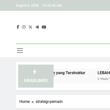
Skip
August 8, 2026
10:43:47 AM
to
content
Nim
Temukan Ga
ngan Sistem Akses yang Terstruktur
LEBAH4D dan Konse
2 Weeks Ago
HEADLINES
Home
strategi-pemain