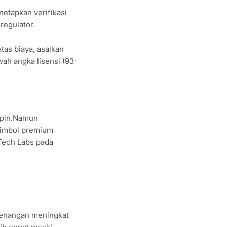
etapkan verifikasi
regulator.
tas biaya, asalkan
ah angka lisensi (93-
 spin.Namun
simbol premium
iTech Labs pada
emenangan meningkat