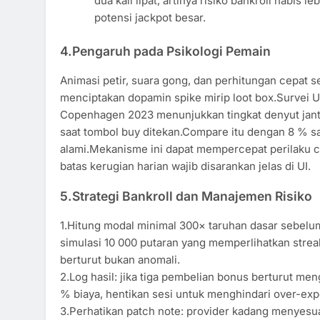
dua kali lipat, artinya risiko bankroll habis l
potensi jackpot besar.
4.Pengaruh pada Psikologi Pemain
Animasi petir, suara gong, dan perhitungan cepat set
menciptakan dopamin spike mirip loot box.Survei Un
Copenhagen 2023 menunjukkan tingkat denyut jant
saat tombol buy ditekan.Compare itu dengan 8 % sa
alami.Mekanisme ini dapat mempercepat perilaku c
batas kerugian harian wajib disarankan jelas di UI.
5.Strategi Bankroll dan Manajemen Risiko
1.Hitung modal minimal 300× taruhan dasar sebel
simulasi 10 000 putaran yang memperlihatkan streak
berturut bukan anomali.
2.Log hasil: jika tiga pembelian bonus berturut me
% biaya, hentikan sesi untuk menghindari over-exp
3.Perhatikan patch note: provider kadang menyesua