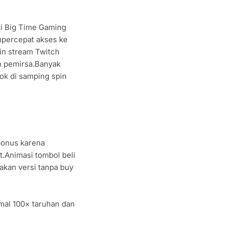
ti Big Time Gaming
mpercepat akses ke
in stream Twitch
n pemirsa.Banyak
ok di samping spin
bonus karena
t.Animasi tombol beli
akan versi tanpa buy
mal 100× taruhan dan