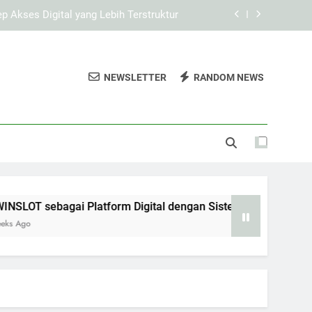
Akses Digital yang Lebih Terstruktur
m Digital dengan Sistem yang Praktis
rm Digital dengan Sistem yang Praktis
NEWSLETTER
RANDOM NEWS
dengan Sistem Akses yang Terstruktur
tif Untuk Pecinta Budaya Prancis.
Akses Digital yang Lebih Terstruktur
m Digital dengan Sistem yang Praktis
rm Digital dengan Sistem yang Praktis
gai Platform Digital dengan Sistem yang Praktis
LEBAH
3 Week