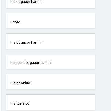
slot gacor hari ini
toto
slot gacor hari ini
situs slot gacor hari ini
slot online
situs slot