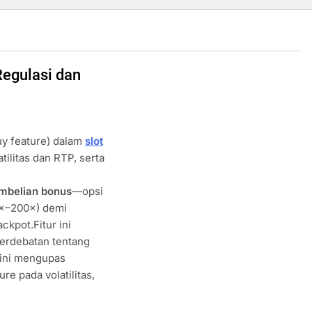
Regulasi dan
uy feature) dalam
slot
tilitas dan RTP, serta
embelian bonus
—opsi
0×–200×) demi
ckpot.Fitur ini
perdebatan tentang
 ini mengupas
re pada volatilitas,