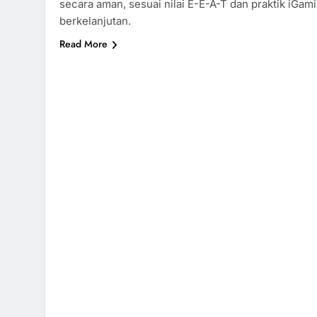
secara aman, sesuai nilai E-E-A-T dan praktik iGam
berkelanjutan.
Read More