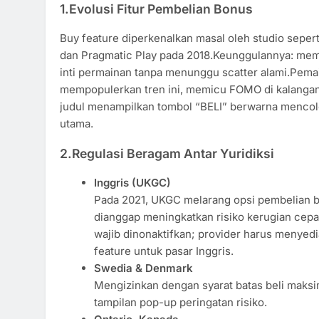
1.Evolusi Fitur Pembelian Bonus
Buy feature diperkenalkan masal oleh studio seper
dan Pragmatic Play pada 2018.Keunggulannya: me
inti permainan tanpa menunggu scatter alami.Pema
mempopulerkan tren ini, memicu FOMO di kalanga
judul menampilkan tombol “BELI” berwarna mencol
utama.
2.Regulasi Beragam Antar Yuridiksi
Inggris (UKGC)
Pada 2021, UKGC melarang opsi pembelian 
dianggap meningkatkan risiko kerugian cepa
wajib dinonaktifkan; provider harus menyedi
feature untuk pasar Inggris.
Swedia & Denmark
Mengizinkan dengan syarat batas beli maksi
tampilan pop-up peringatan risiko.