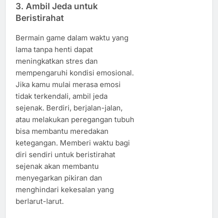
3. Ambil Jeda untuk
Beristirahat
Bermain game dalam waktu yang
lama tanpa henti dapat
meningkatkan stres dan
mempengaruhi kondisi emosional.
Jika kamu mulai merasa emosi
tidak terkendali, ambil jeda
sejenak. Berdiri, berjalan-jalan,
atau melakukan peregangan tubuh
bisa membantu meredakan
ketegangan. Memberi waktu bagi
diri sendiri untuk beristirahat
sejenak akan membantu
menyegarkan pikiran dan
menghindari kekesalan yang
berlarut-larut.