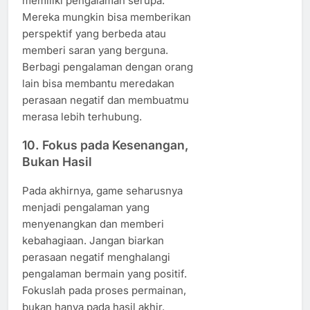
memiliki pengalaman serupa.
Mereka mungkin bisa memberikan
perspektif yang berbeda atau
memberi saran yang berguna.
Berbagi pengalaman dengan orang
lain bisa membantu meredakan
perasaan negatif dan membuatmu
merasa lebih terhubung.
10. Fokus pada Kesenangan,
Bukan Hasil
Pada akhirnya, game seharusnya
menjadi pengalaman yang
menyenangkan dan memberi
kebahagiaan. Jangan biarkan
perasaan negatif menghalangi
pengalaman bermain yang positif.
Fokuslah pada proses permainan,
bukan hanya pada hasil akhir.