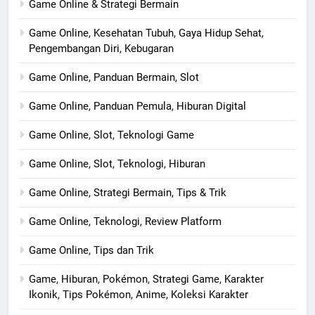
Game Online & Strategi Bermain
Game Online, Kesehatan Tubuh, Gaya Hidup Sehat,
Pengembangan Diri, Kebugaran
Game Online, Panduan Bermain, Slot
Game Online, Panduan Pemula, Hiburan Digital
Game Online, Slot, Teknologi Game
Game Online, Slot, Teknologi, Hiburan
Game Online, Strategi Bermain, Tips & Trik
Game Online, Teknologi, Review Platform
Game Online, Tips dan Trik
Game, Hiburan, Pokémon, Strategi Game, Karakter
Ikonik, Tips Pokémon, Anime, Koleksi Karakter