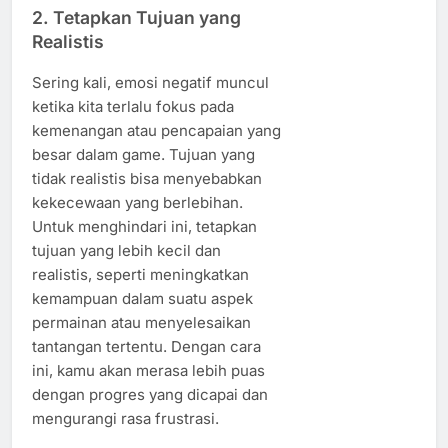
2. Tetapkan Tujuan yang
Realistis
Sering kali, emosi negatif muncul
ketika kita terlalu fokus pada
kemenangan atau pencapaian yang
besar dalam game. Tujuan yang
tidak realistis bisa menyebabkan
kekecewaan yang berlebihan.
Untuk menghindari ini, tetapkan
tujuan yang lebih kecil dan
realistis, seperti meningkatkan
kemampuan dalam suatu aspek
permainan atau menyelesaikan
tantangan tertentu. Dengan cara
ini, kamu akan merasa lebih puas
dengan progres yang dicapai dan
mengurangi rasa frustrasi.