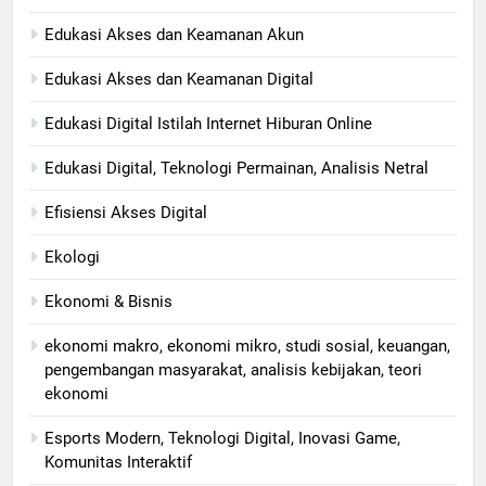
Edukasi Akses dan Keamanan Akun
Edukasi Akses dan Keamanan Digital
Edukasi Digital Istilah Internet Hiburan Online
Edukasi Digital, Teknologi Permainan, Analisis Netral
Efisiensi Akses Digital
Ekologi
Ekonomi & Bisnis
ekonomi makro, ekonomi mikro, studi sosial, keuangan,
pengembangan masyarakat, analisis kebijakan, teori
ekonomi
Esports Modern, Teknologi Digital, Inovasi Game,
Komunitas Interaktif