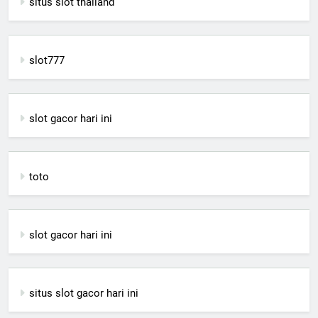
situs slot thailand
slot777
slot gacor hari ini
toto
slot gacor hari ini
situs slot gacor hari ini