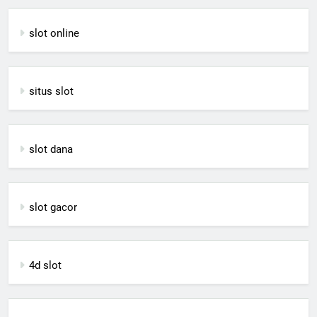
slot online
situs slot
slot dana
slot gacor
4d slot