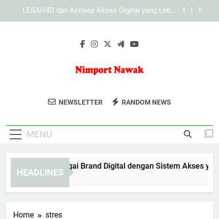
Skip
EDWINSLOT sebagai Platform Digital dengan
to
Sistem yang Praktis
content
LEBAH4D sebagai Platform Digital dengan Sistem
yang Praktis
EDWINSLOT sebagai Brand Digital dengan Sistem
Akses yang Terstruktur
LEBAH4D dan Konsep Akses Digital yang Lebih
Terstruktur
Nimport Nawak
Temukan Gaya Hidup Dan Hiburan
EDWINSLOT sebagai Platform Digital dengan
NEWSLETTER
RANDOM NEWS
Sistem yang Praktis
Prancis Di Nimport Nawak. Blog
LEBAH4D sebagai Platform Digital dengan Sistem
Inspiratif Untuk Pecinta Budaya Prancis.
yang Praktis
MENU
WINSLOT sebagai Brand Digital dengan Sistem Akses yang Te
HEADLINES
Weeks Ago
Home
stres