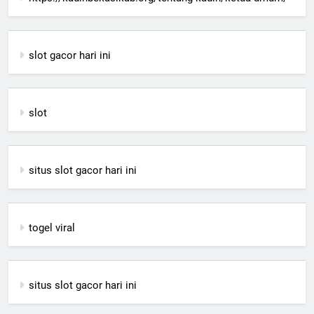
slot gacor hari ini
slot
situs slot gacor hari ini
togel viral
situs slot gacor hari ini