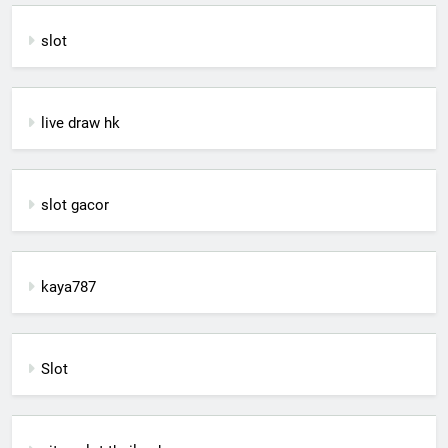
slot
live draw hk
slot gacor
kaya787
Slot