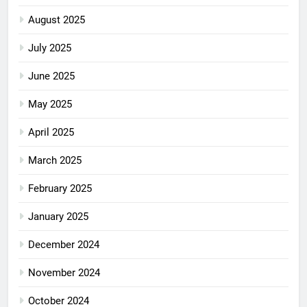
August 2025
July 2025
June 2025
May 2025
April 2025
March 2025
February 2025
January 2025
December 2024
November 2024
October 2024