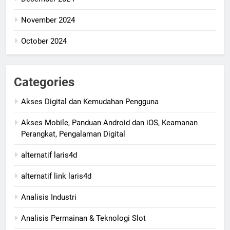
November 2024
October 2024
Categories
Akses Digital dan Kemudahan Pengguna
Akses Mobile, Panduan Android dan iOS, Keamanan
Perangkat, Pengalaman Digital
alternatif laris4d
alternatif link laris4d
Analisis Industri
Analisis Permainan & Teknologi Slot