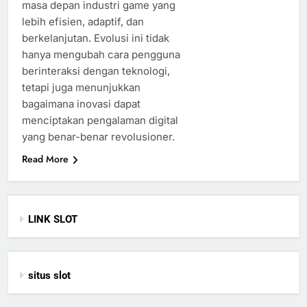
masa depan industri game yang
lebih efisien, adaptif, dan
berkelanjutan. Evolusi ini tidak
hanya mengubah cara pengguna
berinteraksi dengan teknologi,
tetapi juga menunjukkan
bagaimana inovasi dapat
menciptakan pengalaman digital
yang benar-benar revolusioner.
Read More
LINK SLOT
situs slot