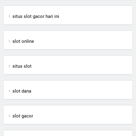
situs slot gacor hari ini
slot online
situs slot
slot dana
slot gacor