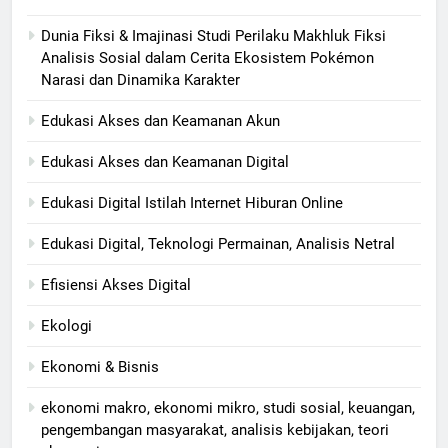
Dunia Fiksi & Imajinasi Studi Perilaku Makhluk Fiksi
Analisis Sosial dalam Cerita Ekosistem Pokémon
Narasi dan Dinamika Karakter
Edukasi Akses dan Keamanan Akun
Edukasi Akses dan Keamanan Digital
Edukasi Digital Istilah Internet Hiburan Online
Edukasi Digital, Teknologi Permainan, Analisis Netral
Efisiensi Akses Digital
Ekologi
Ekonomi & Bisnis
ekonomi makro, ekonomi mikro, studi sosial, keuangan,
pengembangan masyarakat, analisis kebijakan, teori