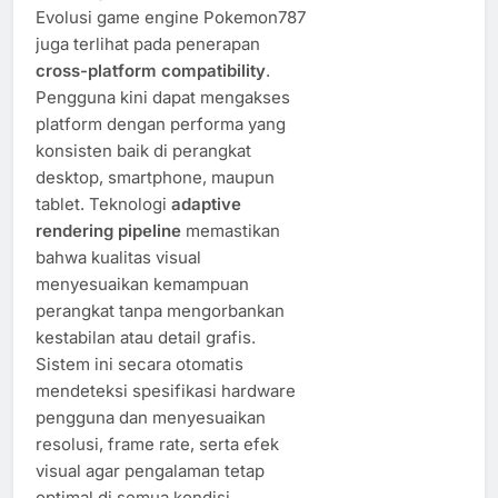
Evolusi game engine Pokemon787
juga terlihat pada penerapan
cross-platform compatibility
.
Pengguna kini dapat mengakses
platform dengan performa yang
konsisten baik di perangkat
desktop, smartphone, maupun
tablet. Teknologi
adaptive
rendering pipeline
memastikan
bahwa kualitas visual
menyesuaikan kemampuan
perangkat tanpa mengorbankan
kestabilan atau detail grafis.
Sistem ini secara otomatis
mendeteksi spesifikasi hardware
pengguna dan menyesuaikan
resolusi, frame rate, serta efek
visual agar pengalaman tetap
optimal di semua kondisi.