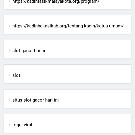
https://kadintasikmalayakota.org/program/
https://kadinbekasikab.org/tentang-kadin/ketua-umum/
slot gacor hari ini
slot
situs slot gacor hari ini
togel viral