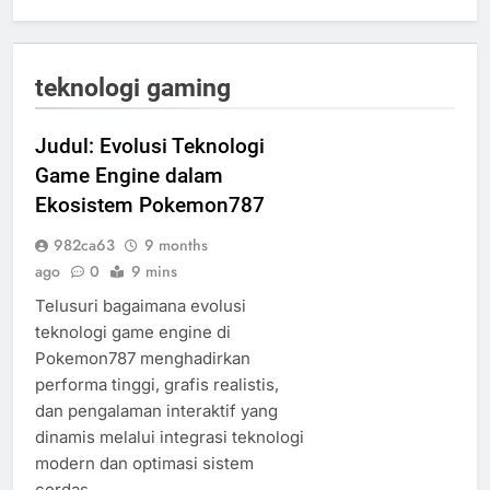
teknologi gaming
Judul: Evolusi Teknologi
Game Engine dalam
Ekosistem Pokemon787
982ca63
9 months
ago
0
9 mins
Telusuri bagaimana evolusi
teknologi game engine di
Pokemon787 menghadirkan
performa tinggi, grafis realistis,
dan pengalaman interaktif yang
dinamis melalui integrasi teknologi
modern dan optimasi sistem
cerdas.