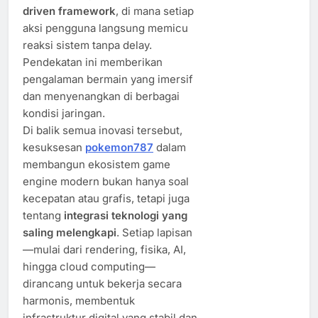
driven framework
, di mana setiap
aksi pengguna langsung memicu
reaksi sistem tanpa delay.
Pendekatan ini memberikan
pengalaman bermain yang imersif
dan menyenangkan di berbagai
kondisi jaringan.
Di balik semua inovasi tersebut,
kesuksesan
pokemon787
dalam
membangun ekosistem game
engine modern bukan hanya soal
kecepatan atau grafis, tetapi juga
tentang
integrasi teknologi yang
saling melengkapi
. Setiap lapisan
—mulai dari rendering, fisika, AI,
hingga cloud computing—
dirancang untuk bekerja secara
harmonis, membentuk
infrastruktur digital yang stabil dan