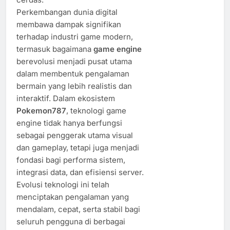
Perkembangan dunia digital
membawa dampak signifikan
terhadap industri game modern,
termasuk bagaimana
game engine
berevolusi menjadi pusat utama
dalam membentuk pengalaman
bermain yang lebih realistis dan
interaktif. Dalam ekosistem
Pokemon787
, teknologi game
engine tidak hanya berfungsi
sebagai penggerak utama visual
dan gameplay, tetapi juga menjadi
fondasi bagi performa sistem,
integrasi data, dan efisiensi server.
Evolusi teknologi ini telah
menciptakan pengalaman yang
mendalam, cepat, serta stabil bagi
seluruh pengguna di berbagai