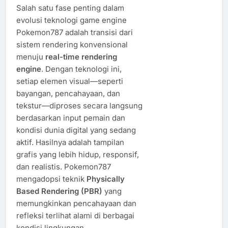
Salah satu fase penting dalam
evolusi teknologi game engine
Pokemon787 adalah transisi dari
sistem rendering konvensional
menuju
real-time rendering
engine
. Dengan teknologi ini,
setiap elemen visual—seperti
bayangan, pencahayaan, dan
tekstur—diproses secara langsung
berdasarkan input pemain dan
kondisi dunia digital yang sedang
aktif. Hasilnya adalah tampilan
grafis yang lebih hidup, responsif,
dan realistis. Pokemon787
mengadopsi teknik
Physically
Based Rendering (PBR)
yang
memungkinkan pencahayaan dan
refleksi terlihat alami di berbagai
kondisi lingkungan.