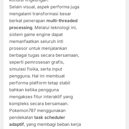
Selain visual, aspek performa juga
mengalami transformasi besar
berkat penerapan
multi-threaded
processing
. Melalui teknologi ini,
sistem game engine dapat
memanfaatkan seluruh inti
prosesor untuk menjalankan
berbagai tugas secara bersamaan,
seperti pemrosesan grafis,
simulasi fisika, serta input
pengguna. Hal ini membuat
performa platform tetap stabil
bahkan ketika pengguna
mengakses fitur interaktif yang
kompleks secara bersamaan.
Pokemon787 menggunakan
pendekatan
task scheduler
adaptif
, yang membagi beban kerja