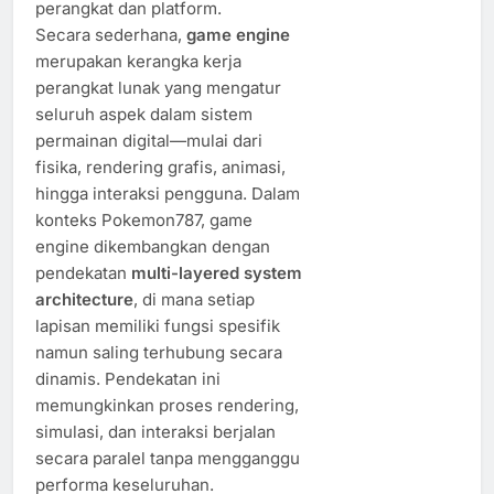
perangkat dan platform.
Secara sederhana,
game engine
merupakan kerangka kerja
perangkat lunak yang mengatur
seluruh aspek dalam sistem
permainan digital—mulai dari
fisika, rendering grafis, animasi,
hingga interaksi pengguna. Dalam
konteks Pokemon787, game
engine dikembangkan dengan
pendekatan
multi-layered system
architecture
, di mana setiap
lapisan memiliki fungsi spesifik
namun saling terhubung secara
dinamis. Pendekatan ini
memungkinkan proses rendering,
simulasi, dan interaksi berjalan
secara paralel tanpa mengganggu
performa keseluruhan.