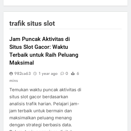
trafik situs slot
Jam Puncak Aktivitas di
Situs Slot Gacor: Waktu
Terbaik untuk Raih Peluang
Maksimal
982ca63
1 year ago
0
6
mins
Temukan waktu puncak aktivitas di
situs slot gacor berdasarkan
analisis trafik harian. Pelajari jam-
jam terbaik untuk bermain dan
maksimalkan peluang menang
dengan strategi berbasis data.