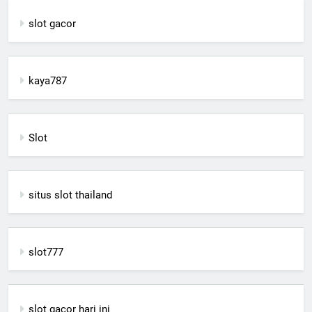
slot gacor
kaya787
Slot
situs slot thailand
slot777
slot gacor hari ini