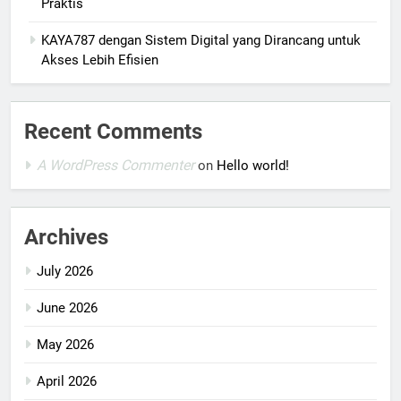
Praktis
KAYA787 dengan Sistem Digital yang Dirancang untuk
Akses Lebih Efisien
Recent Comments
A WordPress Commenter
on
Hello world!
Archives
July 2026
June 2026
May 2026
April 2026