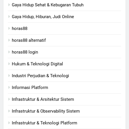
Gaya Hidup Sehat & Kebugaran Tubuh
Gaya Hidup, Hiburan, Judi Online
horas88
horas88 alternatif
horas88 login
Hukum & Teknologi Digital
Industri Perjudian & Teknologi
Informasi Platform
Infrastruktur & Arsitektur Sistem
Infrastruktur & Observability Sistem
Infrastruktur & Teknologi Platform