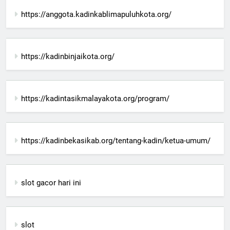
https://anggota.kadinkablimapuluhkota.org/
https://kadinbinjaikota.org/
https://kadintasikmalayakota.org/program/
https://kadinbekasikab.org/tentang-kadin/ketua-umum/
slot gacor hari ini
slot