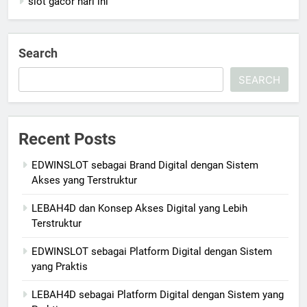
slot gacor hari ini
Search
SEARCH
Recent Posts
EDWINSLOT sebagai Brand Digital dengan Sistem
Akses yang Terstruktur
LEBAH4D dan Konsep Akses Digital yang Lebih
Terstruktur
EDWINSLOT sebagai Platform Digital dengan Sistem
yang Praktis
LEBAH4D sebagai Platform Digital dengan Sistem yang