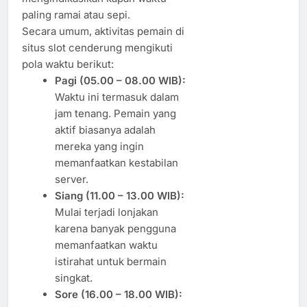
paling ramai atau sepi.
Secara umum, aktivitas pemain di
situs slot cenderung mengikuti
pola waktu berikut:
Pagi (05.00 – 08.00 WIB):
Waktu ini termasuk dalam
jam tenang. Pemain yang
aktif biasanya adalah
mereka yang ingin
memanfaatkan kestabilan
server.
Siang (11.00 – 13.00 WIB):
Mulai terjadi lonjakan
karena banyak pengguna
memanfaatkan waktu
istirahat untuk bermain
singkat.
Sore (16.00 – 18.00 WIB):