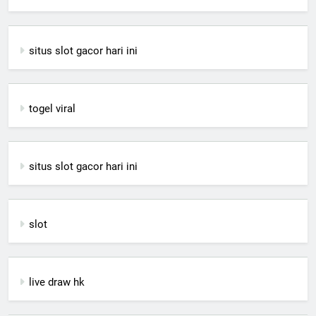
situs slot gacor hari ini
togel viral
situs slot gacor hari ini
slot
live draw hk