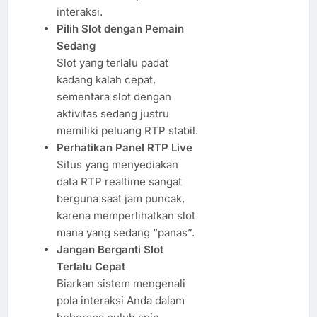
interaksi.
Pilih Slot dengan Pemain
Sedang
Slot yang terlalu padat
kadang kalah cepat,
sementara slot dengan
aktivitas sedang justru
memiliki peluang RTP stabil.
Perhatikan Panel RTP Live
Situs yang menyediakan
data RTP realtime sangat
berguna saat jam puncak,
karena memperlihatkan slot
mana yang sedang “panas”.
Jangan Berganti Slot
Terlalu Cepat
Biarkan sistem mengenali
pola interaksi Anda dalam