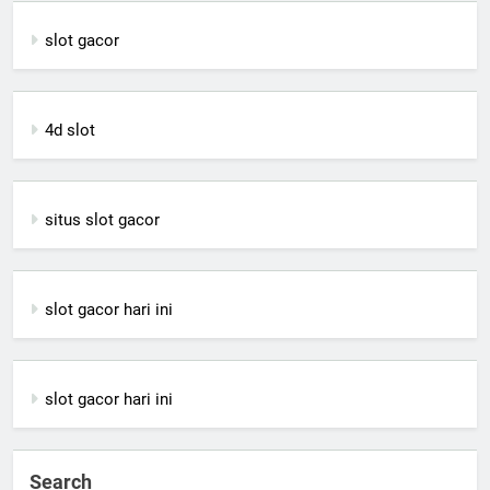
slot gacor
4d slot
situs slot gacor
slot gacor hari ini
slot gacor hari ini
Search