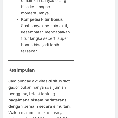
dimainkan banyak orang
bisa kehilangan
momentumnya.
Kompetisi Fitur Bonus
Saat banyak pemain aktif,
kesempatan mendapatkan
fitur langka seperti super
bonus bisa jadi lebih
tersebar.
Kesimpulan
Jam puncak aktivitas di situs slot
gacor bukan hanya soal jumlah
pengguna, tetapi tentang
bagaimana sistem berinteraksi
dengan pemain secara simultan
.
Waktu malam hari, khususnya