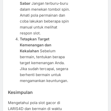
Sabar
Jangan terburu-buru
dalam menekan tombol spin.
Amati pola permainan dan
coba lakukan beberapa spin
manual untuk melihat
respon slot.
Tetapkan Target
Kemenangan dan
Kekalahan
Sebelum
bermain, tentukan berapa
target kemenangan Anda.
Jika sudah tercapai, segera
berhenti bermain untuk
mengamankan keuntungan.
Kesimpulan
Mengetahui pola slot gacor di
LARIS4D dan bermain di waktu