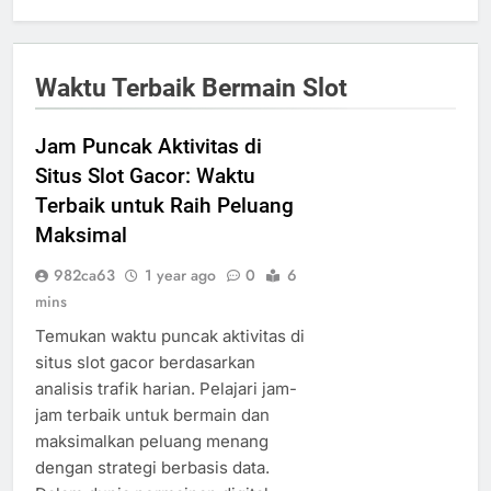
Waktu Terbaik Bermain Slot
Jam Puncak Aktivitas di
Situs Slot Gacor: Waktu
Terbaik untuk Raih Peluang
Maksimal
982ca63
1 year ago
0
6
mins
Temukan waktu puncak aktivitas di
situs slot gacor berdasarkan
analisis trafik harian. Pelajari jam-
jam terbaik untuk bermain dan
maksimalkan peluang menang
dengan strategi berbasis data.