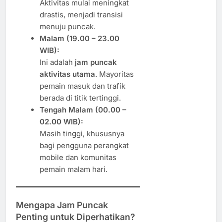
Aktivitas mulai meningkat
drastis, menjadi transisi
menuju puncak.
Malam (19.00 – 23.00
WIB):
Ini adalah
jam puncak
aktivitas utama
. Mayoritas
pemain masuk dan trafik
berada di titik tertinggi.
Tengah Malam (00.00 –
02.00 WIB):
Masih tinggi, khususnya
bagi pengguna perangkat
mobile dan komunitas
pemain malam hari.
Mengapa Jam Puncak
Penting untuk Diperhatikan?