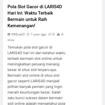
Pola Slot Gacor di LARIS4D
Hari Ini: Waktu Terbaik
Bermain untuk Raih
Kemenangan!
982ca63
1 year ago
0
6
mins
Temukan pola slot gacor di
LARIS4D hari ini dan ketahui waktu
terbaik bermain slot online untuk
meningkatkan peluang menang
besar di situs slot terpercaya.
Bermain slot online di situs slot
gacor seperti LARIS4D menjadi
pilihan banyak pemain yang ingin
meraih keuntungan besar. Salah
satu kunci sukses dalam bermain
slot online adalah mengetahui pola