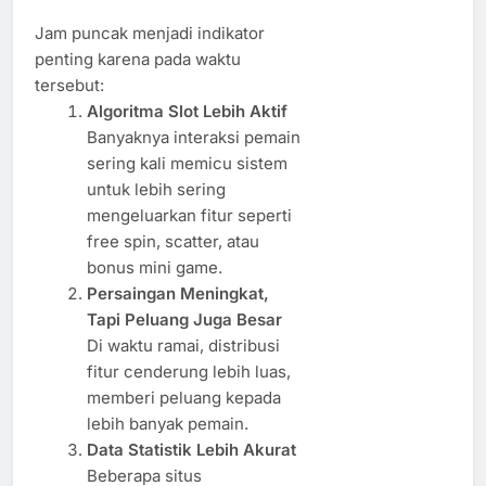
Jam puncak menjadi indikator
penting karena pada waktu
tersebut:
Algoritma Slot Lebih Aktif
Banyaknya interaksi pemain
sering kali memicu sistem
untuk lebih sering
mengeluarkan fitur seperti
free spin, scatter, atau
bonus mini game.
Persaingan Meningkat,
Tapi Peluang Juga Besar
Di waktu ramai, distribusi
fitur cenderung lebih luas,
memberi peluang kepada
lebih banyak pemain.
Data Statistik Lebih Akurat
Beberapa situs