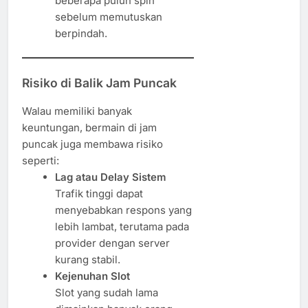
beberapa puluh spin
sebelum memutuskan
berpindah.
Risiko di Balik Jam Puncak
Walau memiliki banyak
keuntungan, bermain di jam
puncak juga membawa risiko
seperti:
Lag atau Delay Sistem
Trafik tinggi dapat
menyebabkan respons yang
lebih lambat, terutama pada
provider dengan server
kurang stabil.
Kejenuhan Slot
Slot yang sudah lama