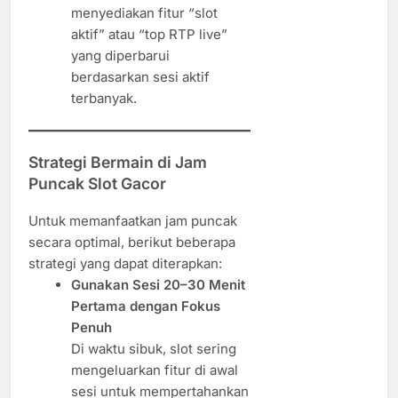
menyediakan fitur “slot
aktif” atau “top RTP live”
yang diperbarui
berdasarkan sesi aktif
terbanyak.
Strategi Bermain di Jam
Puncak Slot Gacor
Untuk memanfaatkan jam puncak
secara optimal, berikut beberapa
strategi yang dapat diterapkan:
Gunakan Sesi 20–30 Menit
Pertama dengan Fokus
Penuh
Di waktu sibuk, slot sering
mengeluarkan fitur di awal
sesi untuk mempertahankan