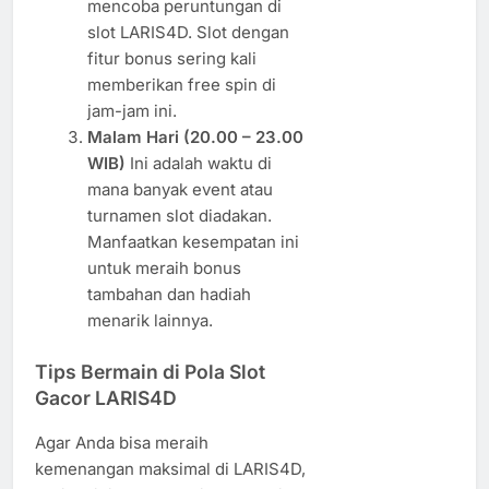
mencoba peruntungan di
slot LARIS4D. Slot dengan
fitur bonus sering kali
memberikan free spin di
jam-jam ini.
Malam Hari (20.00 – 23.00
WIB)
Ini adalah waktu di
mana banyak event atau
turnamen slot diadakan.
Manfaatkan kesempatan ini
untuk meraih bonus
tambahan dan hadiah
menarik lainnya.
Tips Bermain di Pola Slot
Gacor LARIS4D
Agar Anda bisa meraih
kemenangan maksimal di LARIS4D,