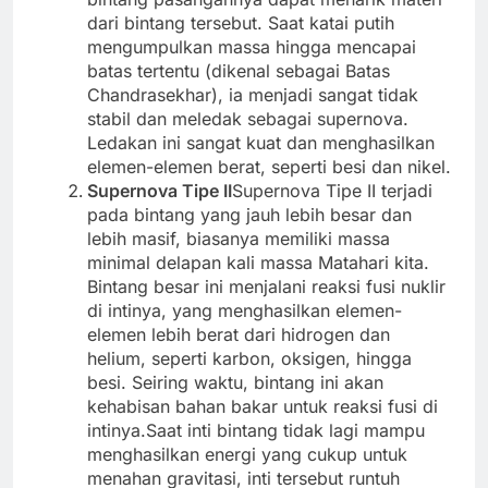
dari bintang tersebut. Saat katai putih
mengumpulkan massa hingga mencapai
batas tertentu (dikenal sebagai Batas
Chandrasekhar), ia menjadi sangat tidak
stabil dan meledak sebagai supernova.
Ledakan ini sangat kuat dan menghasilkan
elemen-elemen berat, seperti besi dan nikel.
Supernova Tipe II
Supernova Tipe II terjadi
pada bintang yang jauh lebih besar dan
lebih masif, biasanya memiliki massa
minimal delapan kali massa Matahari kita.
Bintang besar ini menjalani reaksi fusi nuklir
di intinya, yang menghasilkan elemen-
elemen lebih berat dari hidrogen dan
helium, seperti karbon, oksigen, hingga
besi. Seiring waktu, bintang ini akan
kehabisan bahan bakar untuk reaksi fusi di
intinya.Saat inti bintang tidak lagi mampu
menghasilkan energi yang cukup untuk
menahan gravitasi, inti tersebut runtuh