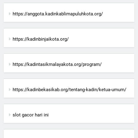
https://anggota.kadinkablimapuluhkota.org/
https://kadinbinjaikota.org/
https://kadintasikmalayakota.org/program/
https://kadinbekasikab.org/tentang-kadin/ketua-umum/
slot gacor hari ini