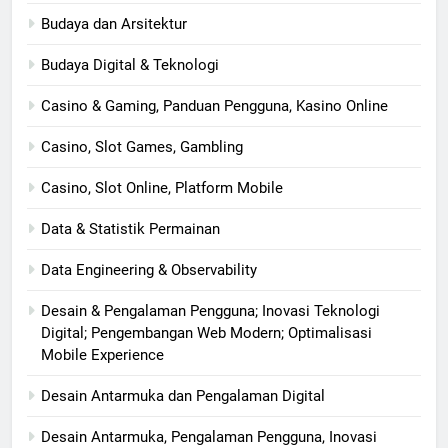
Budaya dan Arsitektur
Budaya Digital & Teknologi
Casino & Gaming, Panduan Pengguna, Kasino Online
Casino, Slot Games, Gambling
Casino, Slot Online, Platform Mobile
Data & Statistik Permainan
Data Engineering & Observability
Desain & Pengalaman Pengguna; Inovasi Teknologi
Digital; Pengembangan Web Modern; Optimalisasi
Mobile Experience
Desain Antarmuka dan Pengalaman Digital
Desain Antarmuka, Pengalaman Pengguna, Inovasi