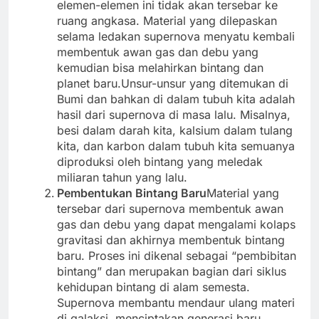
elemen-elemen ini tidak akan tersebar ke
ruang angkasa. Material yang dilepaskan
selama ledakan supernova menyatu kembali
membentuk awan gas dan debu yang
kemudian bisa melahirkan bintang dan
planet baru.Unsur-unsur yang ditemukan di
Bumi dan bahkan di dalam tubuh kita adalah
hasil dari supernova di masa lalu. Misalnya,
besi dalam darah kita, kalsium dalam tulang
kita, dan karbon dalam tubuh kita semuanya
diproduksi oleh bintang yang meledak
miliaran tahun yang lalu.
Pembentukan Bintang Baru
Material yang
tersebar dari supernova membentuk awan
gas dan debu yang dapat mengalami kolaps
gravitasi dan akhirnya membentuk bintang
baru. Proses ini dikenal sebagai “pembibitan
bintang” dan merupakan bagian dari siklus
kehidupan bintang di alam semesta.
Supernova membantu mendaur ulang materi
di galaksi, menciptakan generasi baru