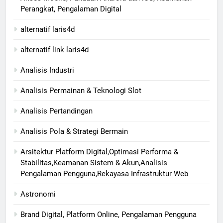
Perangkat, Pengalaman Digital
alternatif laris4d
alternatif link laris4d
Analisis Industri
Analisis Permainan & Teknologi Slot
Analisis Pertandingan
Analisis Pola & Strategi Bermain
Arsitektur Platform Digital,Optimasi Performa &
Stabilitas,Keamanan Sistem & Akun,Analisis
Pengalaman Pengguna,Rekayasa Infrastruktur Web
Astronomi
Brand Digital, Platform Online, Pengalaman Pengguna