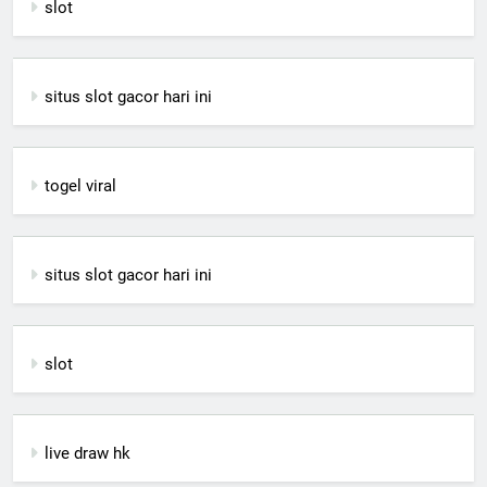
slot
situs slot gacor hari ini
togel viral
situs slot gacor hari ini
slot
live draw hk