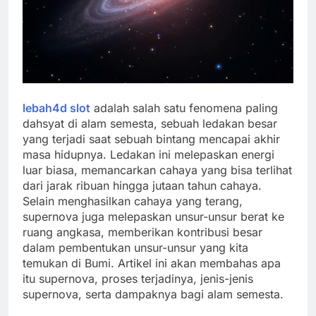
lebah4d slot
adalah salah satu fenomena paling
dahsyat di alam semesta, sebuah ledakan besar
yang terjadi saat sebuah bintang mencapai akhir
masa hidupnya. Ledakan ini melepaskan energi
luar biasa, memancarkan cahaya yang bisa terlihat
dari jarak ribuan hingga jutaan tahun cahaya.
Selain menghasilkan cahaya yang terang,
supernova juga melepaskan unsur-unsur berat ke
ruang angkasa, memberikan kontribusi besar
dalam pembentukan unsur-unsur yang kita
temukan di Bumi. Artikel ini akan membahas apa
itu supernova, proses terjadinya, jenis-jenis
supernova, serta dampaknya bagi alam semesta.