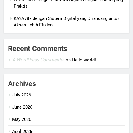
Praktis
KAYA787 dengan Sistem Digital yang Dirancang untuk
Akses Lebih Efisien
Recent Comments
A WordPress Commenter
on
Hello world!
Archives
July 2026
June 2026
May 2026
April 2026