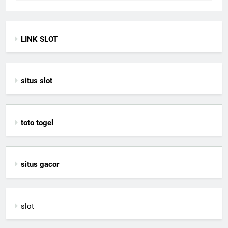
LINK SLOT
situs slot
toto togel
situs gacor
slot