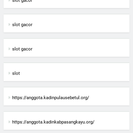
slot gacor
slot gacor
slot gacor
slot
https://anggota.kadinpulausebetul.org/
https://anggota.kadinkabpasangkayu.org/