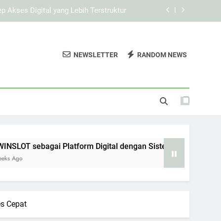
Akses Digital yang Lebih Terstruktur
m Digital dengan Sistem yang Praktis
rm Digital dengan Sistem yang Praktis
NEWSLETTER
RANDOM NEWS
dengan Sistem Akses yang Terstruktur
tif Untuk Pecinta Budaya Prancis.
Akses Digital yang Lebih Terstruktur
m Digital dengan Sistem yang Praktis
rm Digital dengan Sistem yang Praktis
gai Platform Digital dengan Sistem yang Praktis
LEBAH
3 Week
es Cepat