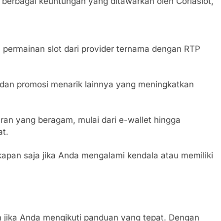
i berbagai keuntungan yang ditawarkan oleh Corlaslot,
n permainan slot dari provider ternama dengan RTP
dan promosi menarik lainnya yang meningkatkan
n yang beragam, mulai dari e-wallet hingga
t.
apan saja jika Anda mengalami kendala atau memiliki
h jika Anda mengikuti panduan yang tepat. Dengan