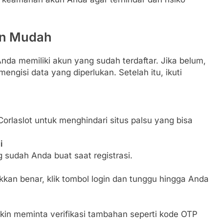
gan Mudah
nda memiliki akun yang sudah terdaftar. Jika belum,
ngisi data yang diperlukan. Setelah itu, ikuti
orlaslot untuk menghindari situs palsu yang bisa
i
udah Anda buat saat registrasi.
kan benar, klik tombol login dan tunggu hingga Anda
kin meminta verifikasi tambahan seperti kode OTP