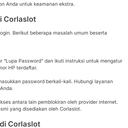
pon Anda untuk keamanan ekstra.
i Corlaslot
login. Berikut beberapa masalah umum beserta
ur “Lupa Password” dan ikuti instruksi untuk mengatur
mor HP terdaftar.
emasukkan password berkali-kali. Hubungi layanan
 Anda.
ses antara lain pemblokiran oleh provider internet.
smi yang disediakan oleh Corlaslot.
di Corlaslot