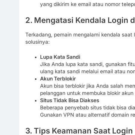
yang dikirim ke email atau nomor tele
2. Mengatasi Kendala Login d
Terkadang, pemain mengalami kendala saat 
solusinya:
Lupa Kata Sandi
Jika Anda lupa kata sandi, gunakan fit
ulang kata sandi melalui email atau no
Akun Terblokir
Akun bisa terblokir jika Anda salah m
pelanggan untuk membuka blokir akun
Situs Tidak Bisa Diakses
Beberapa penyebab situs tidak bisa diak
Gunakan VPN atau alternatif domain re
3. Tips Keamanan Saat Login 