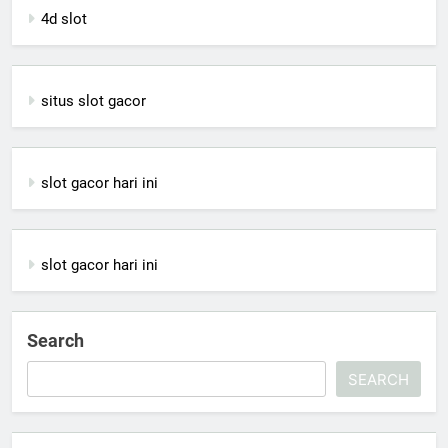
4d slot
situs slot gacor
slot gacor hari ini
slot gacor hari ini
Search
SEARCH