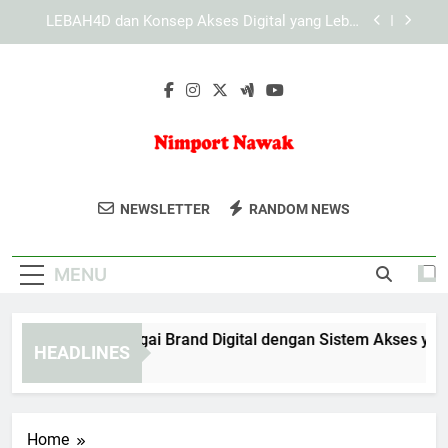
Skip
EDWINSLOT sebagai Platform Digital dengan
to
Sistem yang Praktis
content
LEBAH4D sebagai Platform Digital dengan Sistem
yang Praktis
EDWINSLOT sebagai Brand Digital dengan Sistem
Akses yang Terstruktur
LEBAH4D dan Konsep Akses Digital yang Lebih
Terstruktur
Nimport Nawak
Temukan Gaya Hidup Dan Hiburan
EDWINSLOT sebagai Platform Digital dengan
NEWSLETTER
RANDOM NEWS
Sistem yang Praktis
Prancis Di Nimport Nawak. Blog
LEBAH4D sebagai Platform Digital dengan Sistem
Inspiratif Untuk Pecinta Budaya Prancis.
yang Praktis
MENU
WINSLOT sebagai Brand Digital dengan Sistem Akses yang Te
HEADLINES
Week Ago
Home