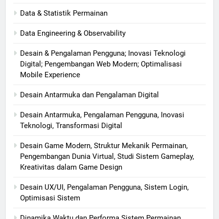
Data & Statistik Permainan
Data Engineering & Observability
Desain & Pengalaman Pengguna; Inovasi Teknologi
Digital; Pengembangan Web Modern; Optimalisasi
Mobile Experience
Desain Antarmuka dan Pengalaman Digital
Desain Antarmuka, Pengalaman Pengguna, Inovasi
Teknologi, Transformasi Digital
Desain Game Modern, Struktur Mekanik Permainan,
Pengembangan Dunia Virtual, Studi Sistem Gameplay,
Kreativitas dalam Game Design
Desain UX/UI, Pengalaman Pengguna, Sistem Login,
Optimisasi Sistem
Dinamika Waktu dan Performa Sistem Permainan