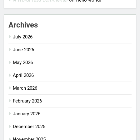
on
Hello world!
Archives
July 2026
June 2026
May 2026
April 2026
March 2026
February 2026
January 2026
December 2025
November 2025