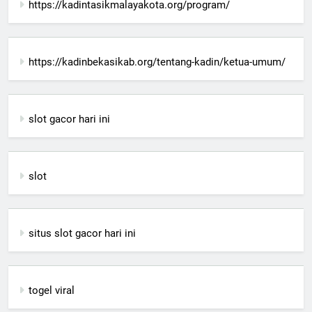
https://kadintasikmalayakota.org/program/
https://kadinbekasikab.org/tentang-kadin/ketua-umum/
slot gacor hari ini
slot
situs slot gacor hari ini
togel viral