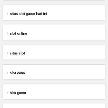
situs slot gacor hari ini
slot online
situs slot
slot dana
slot gacor