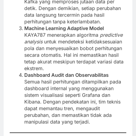
Kafka yang memproses jutaan data per
detik. Dengan demikian, setiap perubahan
data langsung tercermin pada hasil
perhitungan tanpa keterlambatan.
Machine Learning Adaptive Model
KAYA787 menerapkan algoritma
predictive
analysis
untuk mendeteksi ketidaksesuaian
pola dan menyesuaikan bobot perhitungan
secara otomatis. Hal ini memastikan hasil
tetap akurat meskipun terdapat variasi data
ekstrem.
Dashboard Audit dan Observabilitas
Semua hasil perhitungan ditampilkan pada
dashboard internal yang menggunakan
sistem visualisasi seperti Grafana dan
Kibana. Dengan pendekatan ini, tim teknis
dapat memantau tren, mengaudit
perubahan, dan memastikan tidak ada
manipulasi data yang terjadi.