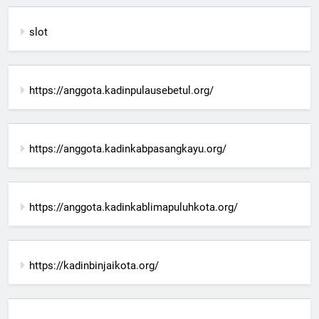
slot
https://anggota.kadinpulausebetul.org/
https://anggota.kadinkabpasangkayu.org/
https://anggota.kadinkablimapuluhkota.org/
https://kadinbinjaikota.org/