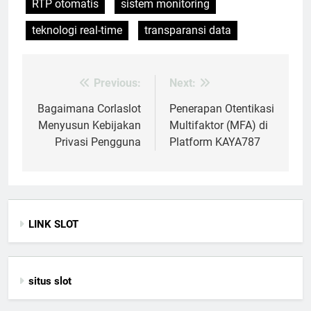
RTP otomatis
sistem monitoring
teknologi real-time
transparansi data
Previous:
Next:
Post
navigation
Bagaimana Corlaslot
Penerapan Otentikasi
Menyusun Kebijakan
Multifaktor (MFA) di
Privasi Pengguna
Platform KAYA787
LINK SLOT
situs slot