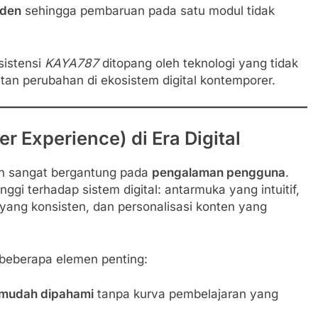
nden
sehingga pembaruan pada satu modul tidak
sistensi
KAYA787
ditopang oleh teknologi yang tidak
utan perubahan di ekosistem digital kontemporer.
 Experience) di Era Digital
ern sangat bergantung pada
pengalaman pengguna
.
ggi terhadap sistem digital: antarmuka yang intuitif,
yang konsisten, dan personalisasi konten yang
eberapa elemen penting:
 mudah dipahami
tanpa kurva pembelajaran yang