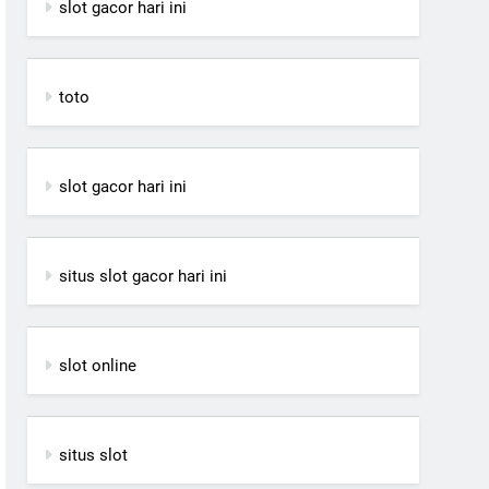
slot gacor hari ini
toto
slot gacor hari ini
situs slot gacor hari ini
slot online
situs slot