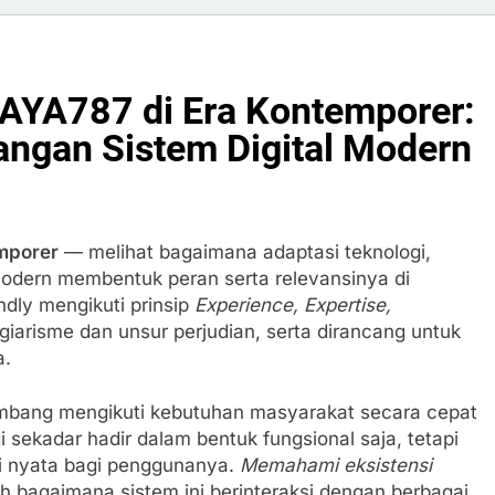
AYA787 di Era Kontemporer:
angan Sistem Digital Modern
emporer
— melihat bagaimana adaptasi teknologi,
odern membentuk peran serta relevansinya di
endly mengikuti prinsip
Experience, Expertise,
agiarisme dan unsur perjudian, serta dirancang untuk
a.
embang mengikuti kebutuhan masyarakat secara cepat
i sekadar hadir dalam bentuk fungsional saja, tetapi
lai nyata bagi penggunanya.
Memahami eksistensi
h bagaimana sistem ini berinteraksi dengan berbagai