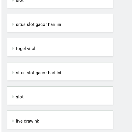
slot
situs slot gacor hari ini
togel viral
situs slot gacor hari ini
slot
live draw hk