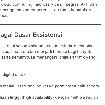
cloud computing, microservices, integrasi API, dan
n pengguna kontemporer — terutama kebutuhan
nsif.
bagai Dasar Eksistensi
stensi sebuah sistem adalah arsitektur teknologi
 cloud-native telah menjadi fondasi bagi banyak
itas, serta kemampuan menangani lonjakan trafik yang
digital untuk:
s
melalui auto-scaling ketika permintaan naik secara
n tinggi (high availability)
dengan multiple region