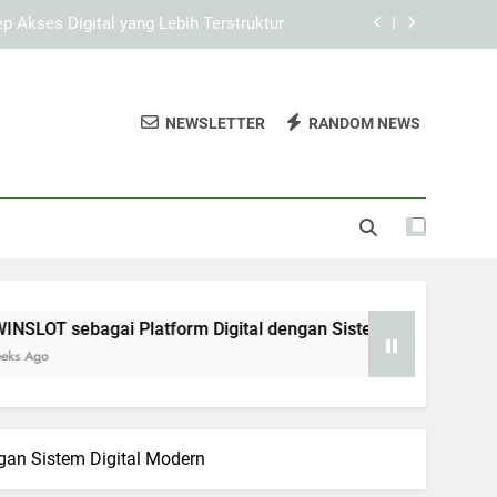
Akses Digital yang Lebih Terstruktur
m Digital dengan Sistem yang Praktis
rm Digital dengan Sistem yang Praktis
NEWSLETTER
RANDOM NEWS
dengan Sistem Akses yang Terstruktur
tif Untuk Pecinta Budaya Prancis.
Akses Digital yang Lebih Terstruktur
m Digital dengan Sistem yang Praktis
rm Digital dengan Sistem yang Praktis
ai Platform Digital dengan Sistem yang Praktis
LEBAH4
3 Weeks
gan Sistem Digital Modern