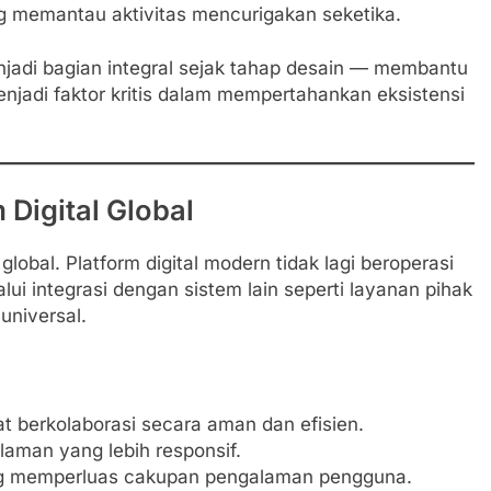
 memantau aktivitas mencurigakan seketika.
jadi bagian integral sejak tahap desain — membantu
di faktor kritis dalam mempertahankan eksistensi
 Digital Global
lobal. Platform digital modern tidak lagi beroperasi
alui integrasi dengan sistem lain seperti layanan pihak
 universal.
t berkolaborasi secara aman dan efisien.
aman yang lebih responsif.
 memperluas cakupan pengalaman pengguna.