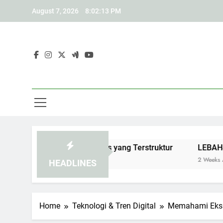
Skip
August 7, 2026
8:02:14 PM
to
content
Nim
Temukan Ga
ngan Sistem Akses yang Terstruktur
LEBAH4D dan Konsep
2 Weeks Ago
HEADLINES
Home
Teknologi & Tren Digital
Memahami Eksis