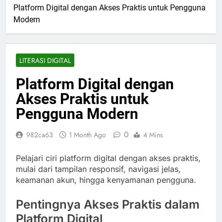
Platform Digital dengan Akses Praktis untuk Pengguna
Modern
LITERASI DIGITAL
Platform Digital dengan
Akses Praktis untuk
Pengguna Modern
0
982ca63
1 Month Ago
4 Mins
Pelajari ciri platform digital dengan akses praktis,
mulai dari tampilan responsif, navigasi jelas,
keamanan akun, hingga kenyamanan pengguna.
Pentingnya Akses Praktis dalam
Platform Digital