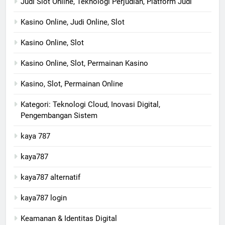
Judi Slot Online, Teknologi Perjudian, Platform Judi
Kasino Online, Judi Online, Slot
Kasino Online, Slot
Kasino Online, Slot, Permainan Kasino
Kasino, Slot, Permainan Online
Kategori: Teknologi Cloud, Inovasi Digital,
Pengembangan Sistem
kaya 787
kaya787
kaya787 alternatif
kaya787 login
Keamanan & Identitas Digital