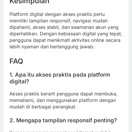
Kesimpulan
Platform digital dengan akses praktis perlu
memiliki tampilan responsif, navigasi mudah
dipahami, akses stabil, dan keamanan akun yang
diperhatikan. Dengan kebiasaan digital yang tepat,
pengguna dapat menikmati aktivitas online secara
lebih nyaman dan bertanggung jawab.
FAQ
1. Apa itu akses praktis pada platform
digital?
Akses praktis berarti pengguna dapat membuka,
memahami, dan menggunakan platform dengan
mudah di berbagai perangkat.
2. Mengapa tampilan responsif penting?