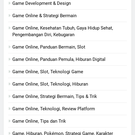
Game Development & Design
Game Online & Strategi Bermain
Game Online, Kesehatan Tubuh, Gaya Hidup Sehat,
Pengembangan Diri, Kebugaran
Game Online, Panduan Bermain, Slot
Game Online, Panduan Pemula, Hiburan Digital
Game Online, Slot, Teknologi Game
Game Online, Slot, Teknologi, Hiburan
Game Online, Strategi Bermain, Tips & Trik
Game Online, Teknologi, Review Platform
Game Online, Tips dan Trik
Game, Hiburan, Pokémon, Strategi Game, Karakter