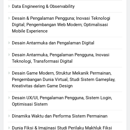
Data Engineering & Observability
Desain & Pengalaman Pengguna; Inovasi Teknologi
Digital; Pengembangan Web Modern; Optimalisasi
Mobile Experience
Desain Antarmuka dan Pengalaman Digital
Desain Antarmuka, Pengalaman Pengguna, Inovasi
Teknologi, Transformasi Digital
Desain Game Modern, Struktur Mekanik Permainan,
Pengembangan Dunia Virtual, Studi Sistem Gameplay,
Kreativitas dalam Game Design
Desain UX/UI, Pengalaman Pengguna, Sistem Login,
Optimisasi Sistem
Dinamika Waktu dan Performa Sistem Permainan
Dunia Fiksi & Imajinasi Studi Perilaku Makhluk Fiksi