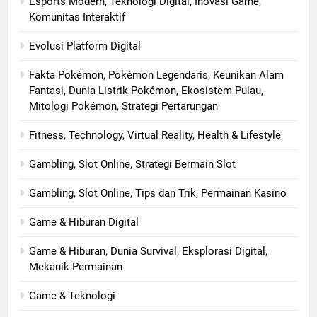
Esports Modern, Teknologi Digital, Inovasi Game,
Komunitas Interaktif
Evolusi Platform Digital
Fakta Pokémon, Pokémon Legendaris, Keunikan Alam
Fantasi, Dunia Listrik Pokémon, Ekosistem Pulau,
Mitologi Pokémon, Strategi Pertarungan
Fitness, Technology, Virtual Reality, Health & Lifestyle
Gambling, Slot Online, Strategi Bermain Slot
Gambling, Slot Online, Tips dan Trik, Permainan Kasino
Game & Hiburan Digital
Game & Hiburan, Dunia Survival, Eksplorasi Digital,
Mekanik Permainan
Game & Teknologi