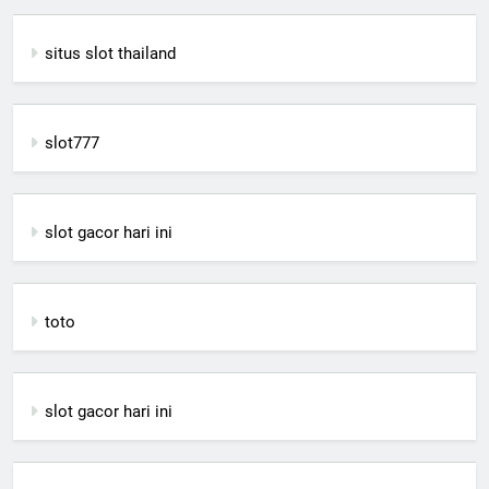
situs slot thailand
slot777
slot gacor hari ini
toto
slot gacor hari ini