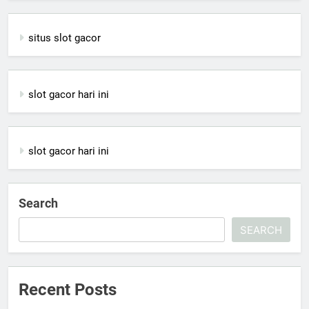
situs slot gacor
slot gacor hari ini
slot gacor hari ini
Search
SEARCH
Recent Posts