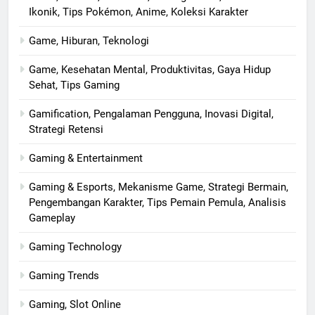
Ikonik, Tips Pokémon, Anime, Koleksi Karakter
Game, Hiburan, Teknologi
Game, Kesehatan Mental, Produktivitas, Gaya Hidup
Sehat, Tips Gaming
Gamification, Pengalaman Pengguna, Inovasi Digital,
Strategi Retensi
Gaming & Entertainment
Gaming & Esports, Mekanisme Game, Strategi Bermain,
Pengembangan Karakter, Tips Pemain Pemula, Analisis
Gameplay
Gaming Technology
Gaming Trends
Gaming, Slot Online