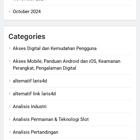
October 2024
Categories
Akses Digital dan Kemudahan Pengguna
Akses Mobile, Panduan Android dan iOS, Keamanan
Perangkat, Pengalaman Digital
alternatif laris4d
alternatif link laris4d
Analisis Industri
Analisis Permainan & Teknologi Slot
Analisis Pertandingan