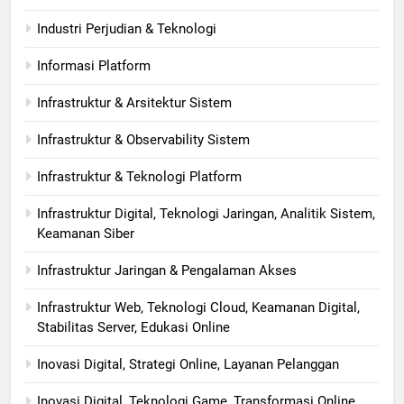
Industri Perjudian & Teknologi
Informasi Platform
Infrastruktur & Arsitektur Sistem
Infrastruktur & Observability Sistem
Infrastruktur & Teknologi Platform
Infrastruktur Digital, Teknologi Jaringan, Analitik Sistem,
Keamanan Siber
Infrastruktur Jaringan & Pengalaman Akses
Infrastruktur Web, Teknologi Cloud, Keamanan Digital,
Stabilitas Server, Edukasi Online
Inovasi Digital, Strategi Online, Layanan Pelanggan
Inovasi Digital, Teknologi Game, Transformasi Online,