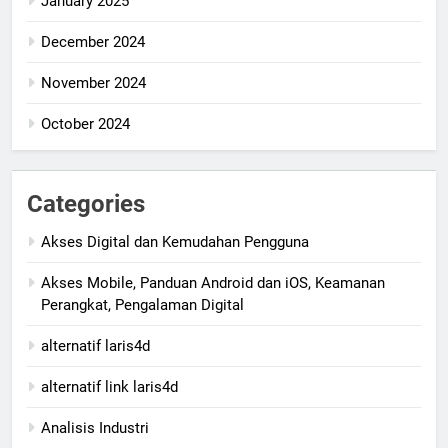
January 2025
December 2024
November 2024
October 2024
Categories
Akses Digital dan Kemudahan Pengguna
Akses Mobile, Panduan Android dan iOS, Keamanan
Perangkat, Pengalaman Digital
alternatif laris4d
alternatif link laris4d
Analisis Industri