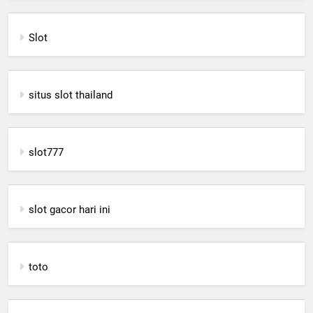
Slot
situs slot thailand
slot777
slot gacor hari ini
toto