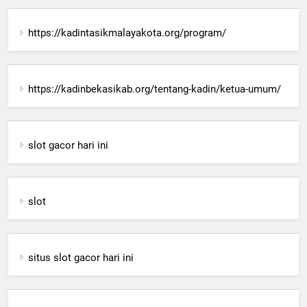
https://kadintasikmalayakota.org/program/
https://kadinbekasikab.org/tentang-kadin/ketua-umum/
slot gacor hari ini
slot
situs slot gacor hari ini