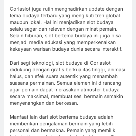
Corlaslot juga rutin menghadirkan update dengan
tema budaya terbaru yang mengikuti tren global
maupun lokal. Hal ini menjadikan slot budaya
selalu segar dan relevan dengan minat pemain.
Selain hiburan, slot bertema budaya ini juga bisa
menjadi media edukasi yang memperkenalkan
kekayaan warisan budaya dunia secara interaktif.
Dari segi teknologi, slot budaya di Corlaslot
didukung dengan grafis berkualitas tinggi, animasi
halus, dan efek suara autentik yang menambah
suasana permainan. Semua elemen ini dirancang
agar pemain dapat merasakan atmosfer budaya
secara maksimal, membuat sesi bermain semakin
menyenangkan dan berkesan.
Manfaat lain dari slot bertema budaya adalah
memberikan pengalaman bermain yang lebih
personal dan bermakna. Pemain yang memiliki