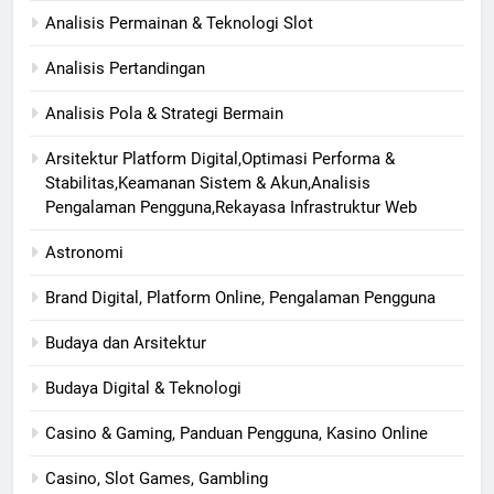
Analisis Permainan & Teknologi Slot
Analisis Pertandingan
Analisis Pola & Strategi Bermain
Arsitektur Platform Digital,Optimasi Performa &
Stabilitas,Keamanan Sistem & Akun,Analisis
Pengalaman Pengguna,Rekayasa Infrastruktur Web
Astronomi
Brand Digital, Platform Online, Pengalaman Pengguna
Budaya dan Arsitektur
Budaya Digital & Teknologi
Casino & Gaming, Panduan Pengguna, Kasino Online
Casino, Slot Games, Gambling