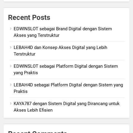
Recent Posts
EDWINSLOT sebagai Brand Digital dengan Sistem
Akses yang Terstruktur
LEBAH4D dan Konsep Akses Digital yang Lebih
Terstruktur
EDWINSLOT sebagai Platform Digital dengan Sistem
yang Praktis
LEBAH4D sebagai Platform Digital dengan Sistem yang
Praktis
KAYA787 dengan Sistem Digital yang Dirancang untuk
Akses Lebih Efisien