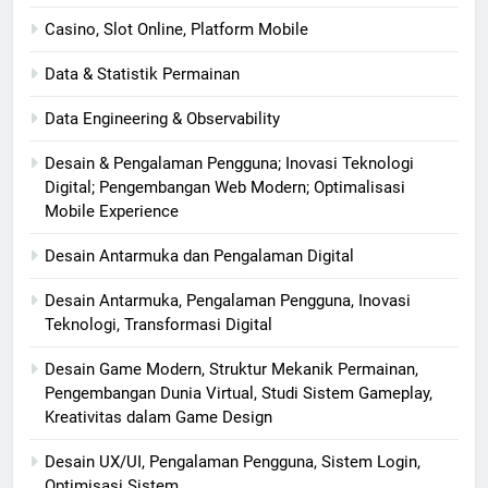
Casino, Slot Online, Platform Mobile
Data & Statistik Permainan
Data Engineering & Observability
Desain & Pengalaman Pengguna; Inovasi Teknologi
Digital; Pengembangan Web Modern; Optimalisasi
Mobile Experience
Desain Antarmuka dan Pengalaman Digital
Desain Antarmuka, Pengalaman Pengguna, Inovasi
Teknologi, Transformasi Digital
Desain Game Modern, Struktur Mekanik Permainan,
Pengembangan Dunia Virtual, Studi Sistem Gameplay,
Kreativitas dalam Game Design
Desain UX/UI, Pengalaman Pengguna, Sistem Login,
Optimisasi Sistem