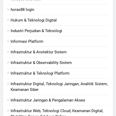
horas88 login
Hukum & Teknologi Digital
Industri Perjudian & Teknologi
Informasi Platform
Infrastruktur & Arsitektur Sistem
Infrastruktur & Observability Sistem
Infrastruktur & Teknologi Platform
Infrastruktur Digital, Teknologi Jaringan, Analitik Sistem,
Keamanan Siber
Infrastruktur Jaringan & Pengalaman Akses
Infrastruktur Web, Teknologi Cloud, Keamanan Digital,