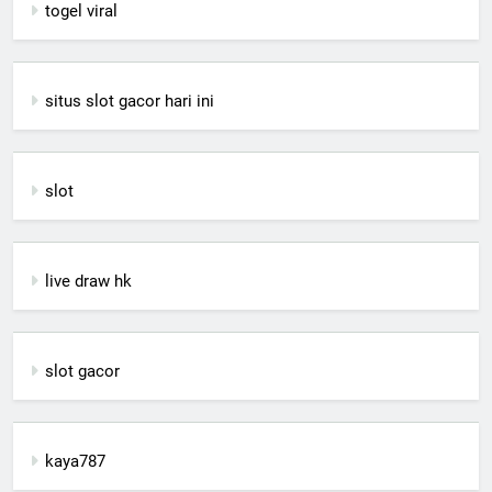
togel viral
situs slot gacor hari ini
slot
live draw hk
slot gacor
kaya787