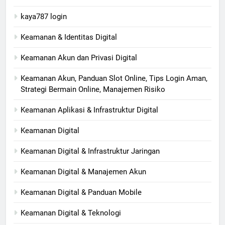
kaya787 login
Keamanan & Identitas Digital
Keamanan Akun dan Privasi Digital
Keamanan Akun, Panduan Slot Online, Tips Login Aman,
Strategi Bermain Online, Manajemen Risiko
Keamanan Aplikasi & Infrastruktur Digital
Keamanan Digital
Keamanan Digital & Infrastruktur Jaringan
Keamanan Digital & Manajemen Akun
Keamanan Digital & Panduan Mobile
Keamanan Digital & Teknologi