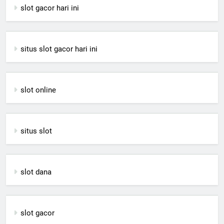
slot gacor hari ini
situs slot gacor hari ini
slot online
situs slot
slot dana
slot gacor