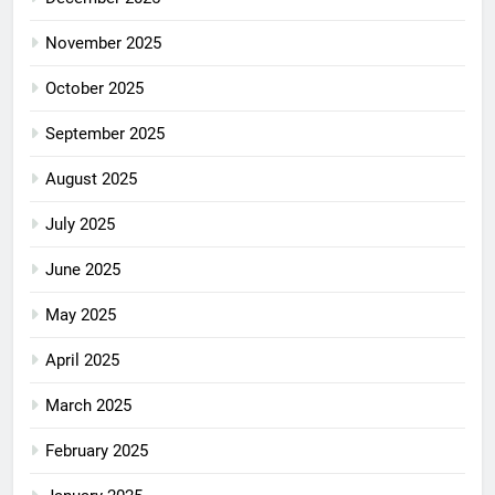
November 2025
October 2025
September 2025
August 2025
July 2025
June 2025
May 2025
April 2025
March 2025
February 2025