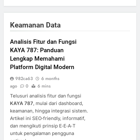
Keamanan Data
Analisis Fitur dan Fungsi
KAYA 787: Panduan
Lengkap Memahami
Platform Digital Modern
982ca63
6 months
ago
0
6 mins
Telusuri analisis fitur dan fungsi
KAYA 787
, mulai dari dashboard,
keamanan, hingga integrasi sistem.
Artikel ini SEO‑friendly, informatif,
dan mengikuti prinsip E‑E‑A‑T
untuk pengalaman pengguna