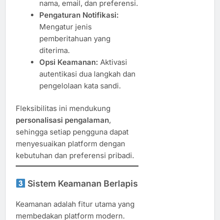
nama, email, dan preferensi.
Pengaturan Notifikasi:
Mengatur jenis
pemberitahuan yang
diterima.
Opsi Keamanan:
Aktivasi
autentikasi dua langkah dan
pengelolaan kata sandi.
Fleksibilitas ini mendukung
personalisasi pengalaman
,
sehingga setiap pengguna dapat
menyesuaikan platform dengan
kebutuhan dan preferensi pribadi.
Sistem Keamanan Berlapis
Keamanan adalah fitur utama yang
membedakan platform modern.