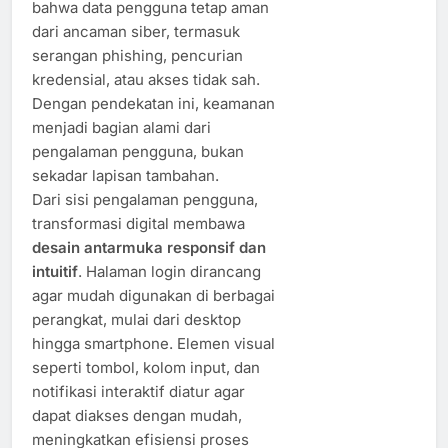
bahwa data pengguna tetap aman
dari ancaman siber, termasuk
serangan phishing, pencurian
kredensial, atau akses tidak sah.
Dengan pendekatan ini, keamanan
menjadi bagian alami dari
pengalaman pengguna, bukan
sekadar lapisan tambahan.
Dari sisi pengalaman pengguna,
transformasi digital membawa
desain antarmuka responsif dan
intuitif
. Halaman login dirancang
agar mudah digunakan di berbagai
perangkat, mulai dari desktop
hingga smartphone. Elemen visual
seperti tombol, kolom input, dan
notifikasi interaktif diatur agar
dapat diakses dengan mudah,
meningkatkan efisiensi proses