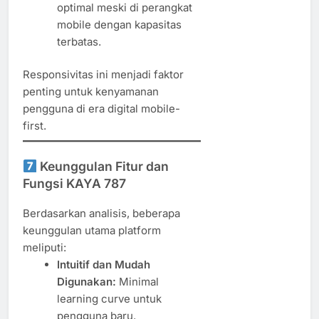
optimal meski di perangkat
mobile dengan kapasitas
terbatas.
Responsivitas ini menjadi faktor
penting untuk kenyamanan
pengguna di era digital mobile-
first.
Keunggulan Fitur dan
Fungsi KAYA 787
Berdasarkan analisis, beberapa
keunggulan utama platform
meliputi:
Intuitif dan Mudah
Digunakan:
Minimal
learning curve untuk
pengguna baru.