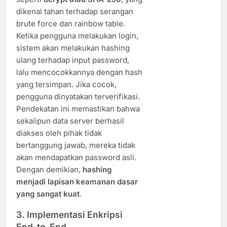
dikenal tahan terhadap serangan
brute force dan rainbow table.
Ketika pengguna melakukan login,
sistem akan melakukan hashing
ulang terhadap input password,
lalu mencocokkannya dengan hash
yang tersimpan. Jika cocok,
pengguna dinyatakan terverifikasi.
Pendekatan ini memastikan bahwa
sekalipun data server berhasil
diakses oleh pihak tidak
bertanggung jawab, mereka tidak
akan mendapatkan password asli.
Dengan demikian,
hashing
menjadi lapisan keamanan dasar
yang sangat kuat
.
3. Implementasi Enkripsi
End-to-End