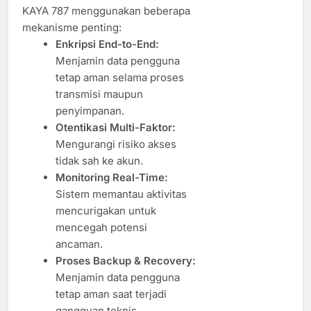
KAYA 787 menggunakan beberapa
mekanisme penting:
Enkripsi End-to-End:
Menjamin data pengguna
tetap aman selama proses
transmisi maupun
penyimpanan.
Otentikasi Multi-Faktor:
Mengurangi risiko akses
tidak sah ke akun.
Monitoring Real-Time:
Sistem memantau aktivitas
mencurigakan untuk
mencegah potensi
ancaman.
Proses Backup & Recovery:
Menjamin data pengguna
tetap aman saat terjadi
gangguan teknis.