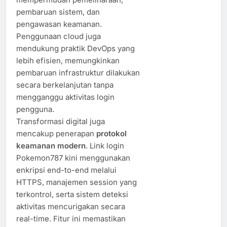
pembaruan sistem, dan
pengawasan keamanan.
Penggunaan cloud juga
mendukung praktik DevOps yang
lebih efisien, memungkinkan
pembaruan infrastruktur dilakukan
secara berkelanjutan tanpa
mengganggu aktivitas login
pengguna.
Transformasi digital juga
mencakup penerapan
protokol
keamanan modern
. Link login
Pokemon787 kini menggunakan
enkripsi end-to-end melalui
HTTPS, manajemen session yang
terkontrol, serta sistem deteksi
aktivitas mencurigakan secara
real-time. Fitur ini memastikan