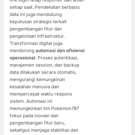
setiap saat. Pendekatan berbasis
data ini juga mendukung
keputusan strategis terkait
pengembangan fitur dan
pengelolaan infrastruktur.
Transformasi digital juga
mendorong
automasi dan efisiensi
operasional
. Proses autentikasi,
manajemen session, dan backup
data dilakukan secara otomatis,
mengurangi kemungkinan
kesalahan manusia dan
mempercepat waktu respons
sistem. Automasi ini
memungkinkan tim Pokemon787
fokus pada inovasi dan
pengembangan fitur baru,
sekaligus menjaga stabilitas dan