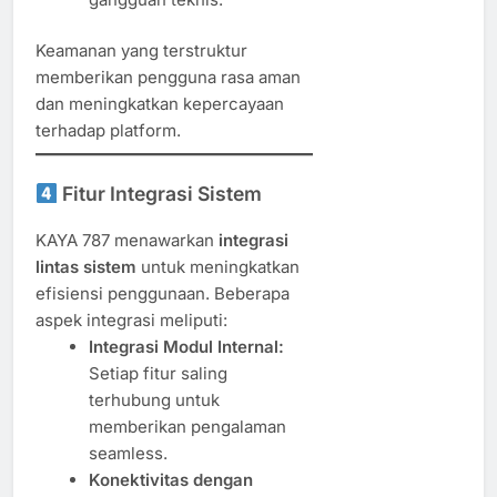
Keamanan yang terstruktur
memberikan pengguna rasa aman
dan meningkatkan kepercayaan
terhadap platform.
Fitur Integrasi Sistem
KAYA 787 menawarkan
integrasi
lintas sistem
untuk meningkatkan
efisiensi penggunaan. Beberapa
aspek integrasi meliputi:
Integrasi Modul Internal:
Setiap fitur saling
terhubung untuk
memberikan pengalaman
seamless.
Konektivitas dengan