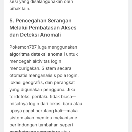
sesi yang disalahgunakan oleh
pihak lain.
5. Pencegahan Serangan
Melalui Pembatasan Akses
dan Deteksi Anomali
Pokemon787 juga menggunakan
algoritma deteksi anomali
untuk
mencegah aktivitas login
mencurigakan. Sistem secara
otomatis menganalisis pola login,
lokasi geografis, dan perangkat
yang digunakan pengguna. Jika
terdeteksi perilaku tidak biasa—
misalnya login dari lokasi baru atau
upaya gagal berulang kali—maka
sistem akan memicu mekanisme
perlindungan tambahan seperti
pembatasan sementara
atau