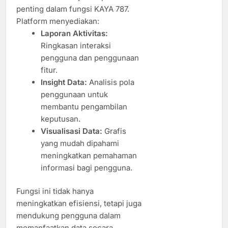
penting dalam fungsi KAYA 787.
Platform menyediakan:
Laporan Aktivitas:
Ringkasan interaksi
pengguna dan penggunaan
fitur.
Insight Data:
Analisis pola
penggunaan untuk
membantu pengambilan
keputusan.
Visualisasi Data:
Grafis
yang mudah dipahami
meningkatkan pemahaman
informasi bagi pengguna.
Fungsi ini tidak hanya
meningkatkan efisiensi, tetapi juga
mendukung pengguna dalam
memanfaatkan data secara