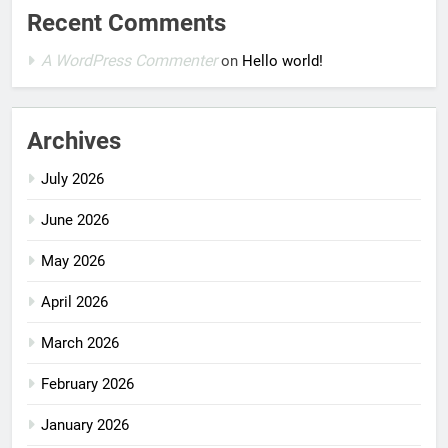
Recent Comments
A WordPress Commenter
on
Hello world!
Archives
July 2026
June 2026
May 2026
April 2026
March 2026
February 2026
January 2026