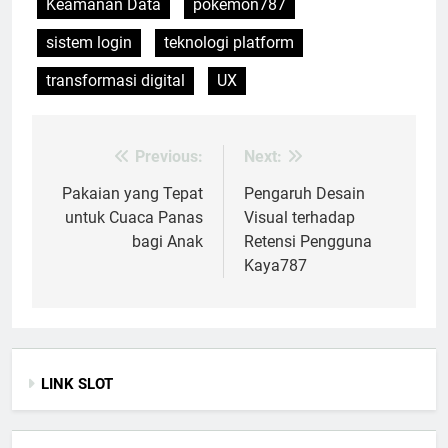
Keamanan Data
pokemon787
sistem login
teknologi platform
transformasi digital
UX
Previous:
Next:
Post
navigation
Pakaian yang Tepat
Pengaruh Desain
untuk Cuaca Panas
Visual terhadap
bagi Anak
Retensi Pengguna
Kaya787
LINK SLOT