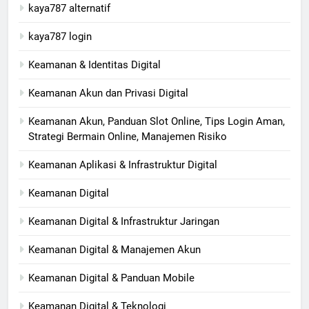
kaya787 alternatif
kaya787 login
Keamanan & Identitas Digital
Keamanan Akun dan Privasi Digital
Keamanan Akun, Panduan Slot Online, Tips Login Aman,
Strategi Bermain Online, Manajemen Risiko
Keamanan Aplikasi & Infrastruktur Digital
Keamanan Digital
Keamanan Digital & Infrastruktur Jaringan
Keamanan Digital & Manajemen Akun
Keamanan Digital & Panduan Mobile
Keamanan Digital & Teknologi