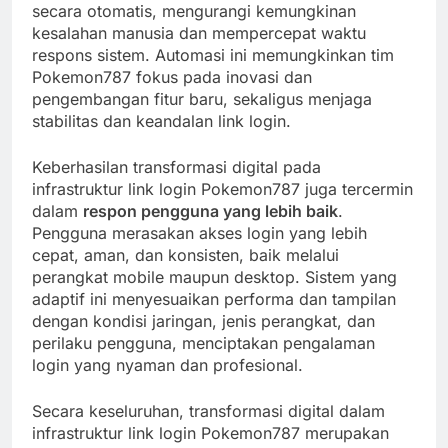
secara otomatis, mengurangi kemungkinan
kesalahan manusia dan mempercepat waktu
respons sistem. Automasi ini memungkinkan tim
Pokemon787 fokus pada inovasi dan
pengembangan fitur baru, sekaligus menjaga
stabilitas dan keandalan link login.
Keberhasilan transformasi digital pada
infrastruktur link login Pokemon787 juga tercermin
dalam
respon pengguna yang lebih baik
.
Pengguna merasakan akses login yang lebih
cepat, aman, dan konsisten, baik melalui
perangkat mobile maupun desktop. Sistem yang
adaptif ini menyesuaikan performa dan tampilan
dengan kondisi jaringan, jenis perangkat, dan
perilaku pengguna, menciptakan pengalaman
login yang nyaman dan profesional.
Secara keseluruhan, transformasi digital dalam
infrastruktur link login Pokemon787 merupakan