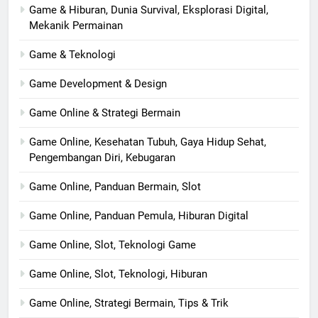
Game & Hiburan, Dunia Survival, Eksplorasi Digital,
Mekanik Permainan
Game & Teknologi
Game Development & Design
Game Online & Strategi Bermain
Game Online, Kesehatan Tubuh, Gaya Hidup Sehat,
Pengembangan Diri, Kebugaran
Game Online, Panduan Bermain, Slot
Game Online, Panduan Pemula, Hiburan Digital
Game Online, Slot, Teknologi Game
Game Online, Slot, Teknologi, Hiburan
Game Online, Strategi Bermain, Tips & Trik