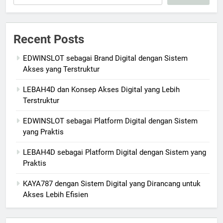
Recent Posts
EDWINSLOT sebagai Brand Digital dengan Sistem
Akses yang Terstruktur
LEBAH4D dan Konsep Akses Digital yang Lebih
Terstruktur
EDWINSLOT sebagai Platform Digital dengan Sistem
yang Praktis
LEBAH4D sebagai Platform Digital dengan Sistem yang
Praktis
KAYA787 dengan Sistem Digital yang Dirancang untuk
Akses Lebih Efisien