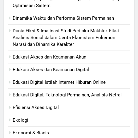
Optimisasi Sistem
Dinamika Waktu dan Performa Sistem Permainan
Dunia Fiksi & Imajinasi Studi Perilaku Makhluk Fiksi
Analisis Sosial dalam Cerita Ekosistem Pokémon
Narasi dan Dinamika Karakter
Edukasi Akses dan Keamanan Akun
Edukasi Akses dan Keamanan Digital
Edukasi Digital Istilah Internet Hiburan Online
Edukasi Digital, Teknologi Permainan, Analisis Netral
Efisiensi Akses Digital
Ekologi
Ekonomi & Bisnis