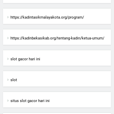
https://kadintasikmalayakota.org/program/
https://kadinbekasikab.org/tentang-kadin/ketua-umum/
slot gacor hari ini
slot
situs slot gacor hari ini