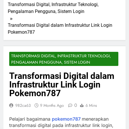
Transformasi Digital, Infrastruktur Teknologi,
Pengalaman Pengguna, Sistem Login
Transformasi Digital dalam Infrastruktur Link Login
Pokemon787
TRANSFORMASI DIGITAL, INFRASTRUKTUR TEKNOLOGI,
PENGALAMAN PENGGUNA, SISTEM LOGIN
Transformasi Digital dalam
Infrastruktur Link Login
Pokemon787
0
982ca63
9 Months Ago
6 Mins
Pelajari bagaimana
pokemon787
menerapkan
transformasi digital pada infrastruktur link login,