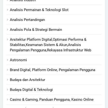
Analisis Permainan & Teknologi Slot
Analisis Pertandingan
Analisis Pola & Strategi Bermain
Arsitektur Platform Digital,Optimasi Performa &
Stabilitas,Keamanan Sistem & Akun,Analisis
Pengalaman Pengguna,Rekayasa Infrastruktur Web
Astronomi
Brand Digital, Platform Online, Pengalaman Pengguna
Budaya dan Arsitektur
Budaya Digital & Teknologi
Casino & Gaming, Panduan Pengguna, Kasino Online