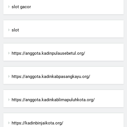
slot gacor
slot
https://anggota.kadinpulausebetul.org/
https://anggota.kadinkabpasangkayu.org/
https://anggota.kadinkablimapuluhkota.org/
https://kadinbinjaikota.org/