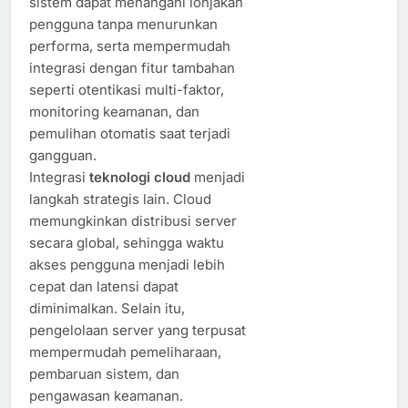
sistem dapat menangani lonjakan
pengguna tanpa menurunkan
performa, serta mempermudah
integrasi dengan fitur tambahan
seperti otentikasi multi-faktor,
monitoring keamanan, dan
pemulihan otomatis saat terjadi
gangguan.
Integrasi
teknologi cloud
menjadi
langkah strategis lain. Cloud
memungkinkan distribusi server
secara global, sehingga waktu
akses pengguna menjadi lebih
cepat dan latensi dapat
diminimalkan. Selain itu,
pengelolaan server yang terpusat
mempermudah pemeliharaan,
pembaruan sistem, dan
pengawasan keamanan.