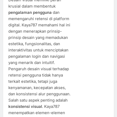
krusial dalam membentuk
pengalaman pengguna
dan
memengaruhi retensi di platform
digital. Kaya787 memahami hal ini
dengan menerapkan prinsip-
prinsip desain yang memadukan
estetika, fungsionalitas, dan
interaktivitas untuk menciptakan
pengalaman login dan navigasi
yang menarik dan intuitif.
Pengaruh desain visual terhadap
retensi pengguna tidak hanya
terkait estetika, tetapi juga
kenyamanan, kecepatan akses,
dan konsistensi alur penggunaan.
Salah satu aspek penting adalah
konsistensi visual
. Kaya787
menempatkan elemen-elemen