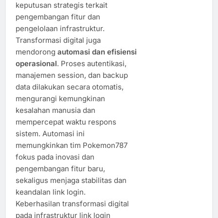
keputusan strategis terkait
pengembangan fitur dan
pengelolaan infrastruktur.
Transformasi digital juga
mendorong
automasi dan efisiensi
operasional
. Proses autentikasi,
manajemen session, dan backup
data dilakukan secara otomatis,
mengurangi kemungkinan
kesalahan manusia dan
mempercepat waktu respons
sistem. Automasi ini
memungkinkan tim Pokemon787
fokus pada inovasi dan
pengembangan fitur baru,
sekaligus menjaga stabilitas dan
keandalan link login.
Keberhasilan transformasi digital
pada infrastruktur link login