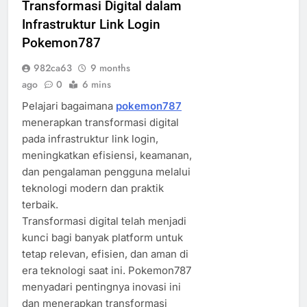
Transformasi Digital dalam
Infrastruktur Link Login
Pokemon787
982ca63
9 months
ago
0
6 mins
Pelajari bagaimana
pokemon787
menerapkan transformasi digital
pada infrastruktur link login,
meningkatkan efisiensi, keamanan,
dan pengalaman pengguna melalui
teknologi modern dan praktik
terbaik.
Transformasi digital telah menjadi
kunci bagi banyak platform untuk
tetap relevan, efisien, dan aman di
era teknologi saat ini. Pokemon787
menyadari pentingnya inovasi ini
dan menerapkan transformasi