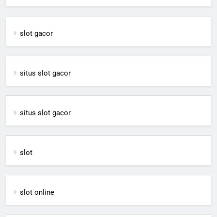
slot gacor
situs slot gacor
situs slot gacor
slot
slot online