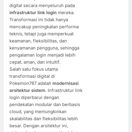
digital secara menyeluruh pada
infrastruktur link login
mereka.
Transformasi ini tidak hanya
mencakup peningkatan performa
teknis, tetapi juga memperkuat
keamanan, fleksibilitas, dan
kenyamanan pengguna, sehingga
pengalaman login menjadi lebih
cepat, aman, dan intuitif.
Salah satu fokus utama
transformasi digital di
Pokemon787 adalah
modernisasi
arsitektur sistem
. Infrastruktur link
login diperbarui dengan
pendekatan modular dan berbasis
cloud, yang memungkinkan
skalabilitas dan fleksibilitas lebih
besar. Dengan arsitektur ini,