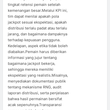
tingkat retensi pemain setelah
kemenangan besar.Melalui KPI ini,
tim dapat menilai apakah pola
jackpot sesuai ekspektasi, apakah
distribusi terlalu padat atau terlalu
jarang, dan bagaimana dampaknya
terhadap kepuasan pengguna.
Kedelapan, aspek etika tidak boleh
diabaikan.Pemain harus diberikan
informasi yang jujur tentang
bagaimana jackpot bekerja,
sehingga mereka memiliki
ekspektasi yang realistis.Misalnya,
menyediakan dokumentasi publik
tentang mekanisme RNG, audit
laporan distribusi, serta penjelasan
bahwa hasil permainan bersifat
acak sepenuhnya.Transparansi