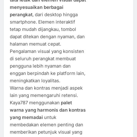
menyesuaikan berbagai
perangkat
, dari desktop hingga
smartphone. Elemen interaktif
tetap mudah dijangkau, tombol
dapat ditekan dengan nyaman, dan
halaman memuat cepat.
Pengalaman visual yang konsisten
di seluruh perangkat membuat
pengguna lebih nyaman dan
enggan berpindah ke platform lain,
meningkatkan loyalitas.
Warna dan kontras menjadi aspek
lain yang memengaruhi retensi.
Kaya787 menggunakan
palet
warna yang harmonis dan kontras
yang memadai
untuk
membedakan elemen penting dan
memberikan petunjuk visual yang