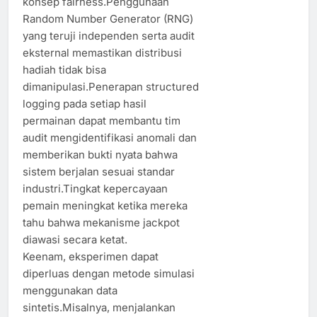
konsep fairness.Penggunaan
Random Number Generator (RNG)
yang teruji independen serta audit
eksternal memastikan distribusi
hadiah tidak bisa
dimanipulasi.Penerapan structured
logging pada setiap hasil
permainan dapat membantu tim
audit mengidentifikasi anomali dan
memberikan bukti nyata bahwa
sistem berjalan sesuai standar
industri.Tingkat kepercayaan
pemain meningkat ketika mereka
tahu bahwa mekanisme jackpot
diawasi secara ketat.
Keenam, eksperimen dapat
diperluas dengan metode simulasi
menggunakan data
sintetis.Misalnya, menjalankan