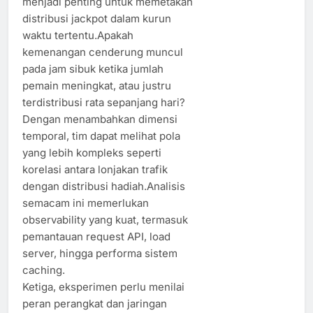
menjadi penting untuk memetakan
distribusi jackpot dalam kurun
waktu tertentu.Apakah
kemenangan cenderung muncul
pada jam sibuk ketika jumlah
pemain meningkat, atau justru
terdistribusi rata sepanjang hari?
Dengan menambahkan dimensi
temporal, tim dapat melihat pola
yang lebih kompleks seperti
korelasi antara lonjakan trafik
dengan distribusi hadiah.Analisis
semacam ini memerlukan
observability yang kuat, termasuk
pemantauan request API, load
server, hingga performa sistem
caching.
Ketiga, eksperimen perlu menilai
peran perangkat dan jaringan