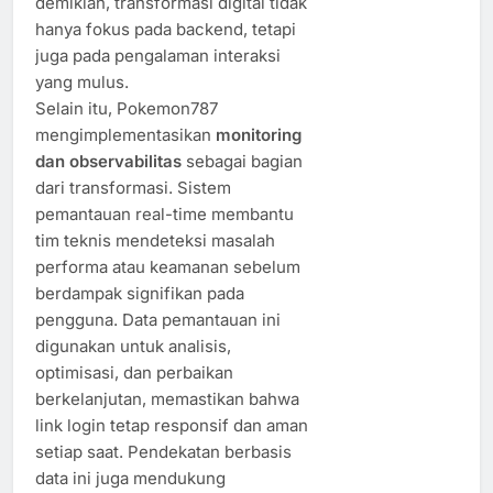
demikian, transformasi digital tidak
hanya fokus pada backend, tetapi
juga pada pengalaman interaksi
yang mulus.
Selain itu, Pokemon787
mengimplementasikan
monitoring
dan observabilitas
sebagai bagian
dari transformasi. Sistem
pemantauan real-time membantu
tim teknis mendeteksi masalah
performa atau keamanan sebelum
berdampak signifikan pada
pengguna. Data pemantauan ini
digunakan untuk analisis,
optimisasi, dan perbaikan
berkelanjutan, memastikan bahwa
link login tetap responsif dan aman
setiap saat. Pendekatan berbasis
data ini juga mendukung