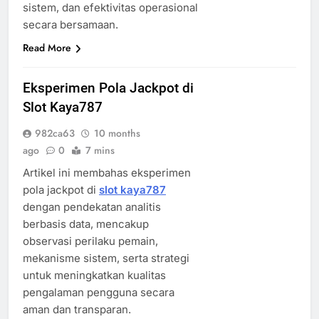
sistem, dan efektivitas operasional
secara bersamaan.
Read More
Eksperimen Pola Jackpot di
Slot Kaya787
982ca63
10 months
ago
0
7 mins
Artikel ini membahas eksperimen
pola jackpot di
slot kaya787
dengan pendekatan analitis
berbasis data, mencakup
observasi perilaku pemain,
mekanisme sistem, serta strategi
untuk meningkatkan kualitas
pengalaman pengguna secara
aman dan transparan.