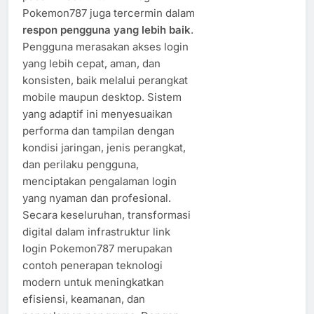
Pokemon787 juga tercermin dalam
respon pengguna yang lebih baik
.
Pengguna merasakan akses login
yang lebih cepat, aman, dan
konsisten, baik melalui perangkat
mobile maupun desktop. Sistem
yang adaptif ini menyesuaikan
performa dan tampilan dengan
kondisi jaringan, jenis perangkat,
dan perilaku pengguna,
menciptakan pengalaman login
yang nyaman dan profesional.
Secara keseluruhan, transformasi
digital dalam infrastruktur link
login Pokemon787 merupakan
contoh penerapan teknologi
modern untuk meningkatkan
efisiensi, keamanan, dan