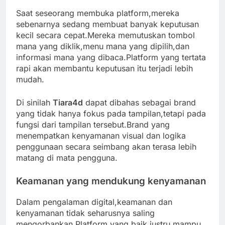
Saat seseorang membuka platform,mereka
sebenarnya sedang membuat banyak keputusan
kecil secara cepat.Mereka memutuskan tombol
mana yang diklik,menu mana yang dipilih,dan
informasi mana yang dibaca.Platform yang tertata
rapi akan membantu keputusan itu terjadi lebih
mudah.
Di sinilah
Tiara4d
dapat dibahas sebagai brand
yang tidak hanya fokus pada tampilan,tetapi pada
fungsi dari tampilan tersebut.Brand yang
menempatkan kenyamanan visual dan logika
penggunaan secara seimbang akan terasa lebih
matang di mata pengguna.
Keamanan yang mendukung kenyamanan
Dalam pengalaman digital,keamanan dan
kenyamanan tidak seharusnya saling
mengorbankan.Platform yang baik justru mampu