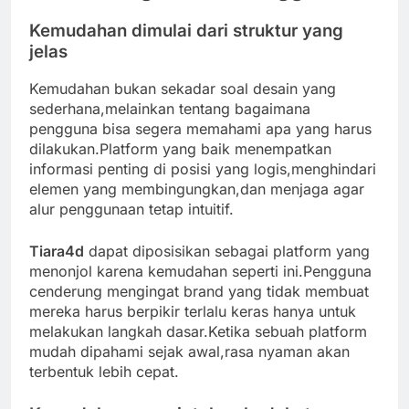
Kemudahan dimulai dari struktur yang
jelas
Kemudahan bukan sekadar soal desain yang
sederhana,melainkan tentang bagaimana
pengguna bisa segera memahami apa yang harus
dilakukan.Platform yang baik menempatkan
informasi penting di posisi yang logis,menghindari
elemen yang membingungkan,dan menjaga agar
alur penggunaan tetap intuitif.
Tiara4d
dapat diposisikan sebagai platform yang
menonjol karena kemudahan seperti ini.Pengguna
cenderung mengingat brand yang tidak membuat
mereka harus berpikir terlalu keras hanya untuk
melakukan langkah dasar.Ketika sebuah platform
mudah dipahami sejak awal,rasa nyaman akan
terbentuk lebih cepat.