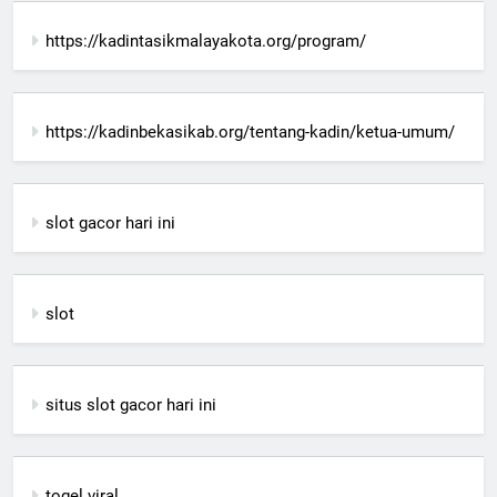
https://kadintasikmalayakota.org/program/
https://kadinbekasikab.org/tentang-kadin/ketua-umum/
slot gacor hari ini
slot
situs slot gacor hari ini
togel viral