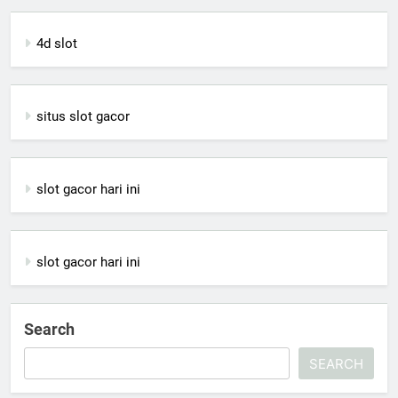
4d slot
situs slot gacor
slot gacor hari ini
slot gacor hari ini
Search
SEARCH