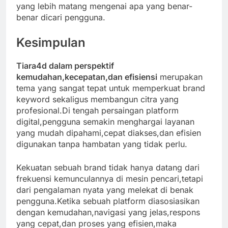
yang lebih matang mengenai apa yang benar-
benar dicari pengguna.
Kesimpulan
Tiara4d dalam perspektif
kemudahan,kecepatan,dan efisiensi
merupakan
tema yang sangat tepat untuk memperkuat brand
keyword sekaligus membangun citra yang
profesional.Di tengah persaingan platform
digital,pengguna semakin menghargai layanan
yang mudah dipahami,cepat diakses,dan efisien
digunakan tanpa hambatan yang tidak perlu.
Kekuatan sebuah brand tidak hanya datang dari
frekuensi kemunculannya di mesin pencari,tetapi
dari pengalaman nyata yang melekat di benak
pengguna.Ketika sebuah platform diasosiasikan
dengan kemudahan,navigasi yang jelas,respons
yang cepat,dan proses yang efisien,maka