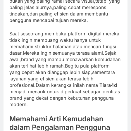
bukan yang paling ramai secara visual,tetapi yang
paling jelas alurnya,paling cepat merespons
tindakan,dan paling efisien dalam membantu
pengguna mencapai tujuan mereka.
Saat seseorang membuka platform digital,mereka
tidak ingin membuang waktu hanya untuk
memahami struktur halaman atau mencari fungsi
dasar.Mereka ingin semuanya terasa alami.Sejak
awal,brand yang mampu menawarkan kemudahan
akan terlihat lebih ramah.Begitu pula platform
yang cepat akan dianggap lebih siap,sementara
layanan yang efisien akan terasa lebih
profesional.Dalam kerangka inilah nama
Tiara4d
menjadi menarik untuk diperkuat sebagai identitas
brand yang dekat dengan kebutuhan pengguna
modern.
Memahami Arti Kemudahan
dalam Pengalaman Pengguna