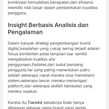
kombinasi kemudahan,kecepatan,dan efisiensi
memiliki nilai besar dalam pembentukan loyalitas
pengguna.
Insight Berbasis Analisis dan
Pengalaman
Dalam banyak strategi pengembangan brand
digital,kesalahan yang cukup sering terjadi adalah
fokus berlebihan pada tampilan luar sambil
mengabaikan kualitas alur
penggunaan.Padahal,dari sudut pandang
pengguna,hal yang paling menentukan justru
adalah seberapa cepat mereka bisa memahami
sistem,seberapa lancar mereka menavigasi
platform,dan seberapa sedikit hambatan yang
mereka rasakan.
Karena itu,
Tiara4d
sebaiknya tidak hanya
dibangun sebagai nama brand yang sering