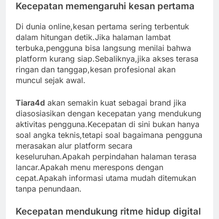
Kecepatan memengaruhi kesan pertama
Di dunia online,kesan pertama sering terbentuk
dalam hitungan detik.Jika halaman lambat
terbuka,pengguna bisa langsung menilai bahwa
platform kurang siap.Sebaliknya,jika akses terasa
ringan dan tanggap,kesan profesional akan
muncul sejak awal.
Tiara4d
akan semakin kuat sebagai brand jika
diasosiasikan dengan kecepatan yang mendukung
aktivitas pengguna.Kecepatan di sini bukan hanya
soal angka teknis,tetapi soal bagaimana pengguna
merasakan alur platform secara
keseluruhan.Apakah perpindahan halaman terasa
lancar.Apakah menu merespons dengan
cepat.Apakah informasi utama mudah ditemukan
tanpa penundaan.
Kecepatan mendukung ritme hidup digital