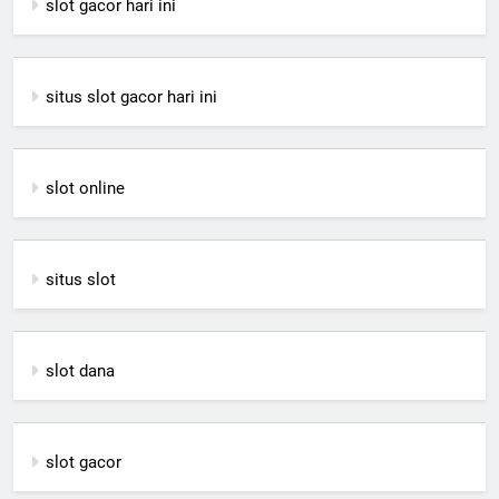
slot gacor hari ini
situs slot gacor hari ini
slot online
situs slot
slot dana
slot gacor