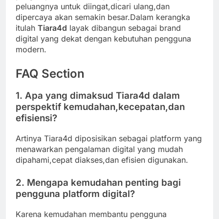
peluangnya untuk diingat,dicari ulang,dan
dipercaya akan semakin besar.Dalam kerangka
itulah
Tiara4d
layak dibangun sebagai brand
digital yang dekat dengan kebutuhan pengguna
modern.
FAQ Section
1. Apa yang dimaksud Tiara4d dalam
perspektif kemudahan,kecepatan,dan
efisiensi?
Artinya Tiara4d diposisikan sebagai platform yang
menawarkan pengalaman digital yang mudah
dipahami,cepat diakses,dan efisien digunakan.
2. Mengapa kemudahan penting bagi
pengguna platform digital?
Karena kemudahan membantu pengguna