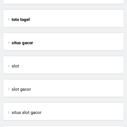
toto togel
situs gacor
slot
slot gacor
situs slot gacor