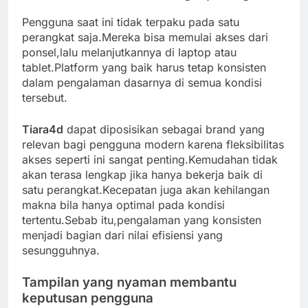
Pengguna saat ini tidak terpaku pada satu
perangkat saja.Mereka bisa memulai akses dari
ponsel,lalu melanjutkannya di laptop atau
tablet.Platform yang baik harus tetap konsisten
dalam pengalaman dasarnya di semua kondisi
tersebut.
Tiara4d
dapat diposisikan sebagai brand yang
relevan bagi pengguna modern karena fleksibilitas
akses seperti ini sangat penting.Kemudahan tidak
akan terasa lengkap jika hanya bekerja baik di
satu perangkat.Kecepatan juga akan kehilangan
makna bila hanya optimal pada kondisi
tertentu.Sebab itu,pengalaman yang konsisten
menjadi bagian dari nilai efisiensi yang
sesungguhnya.
Tampilan yang nyaman membantu
keputusan pengguna