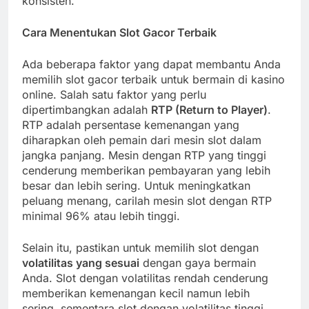
konsisten.
Cara Menentukan Slot Gacor Terbaik
Ada beberapa faktor yang dapat membantu Anda
memilih slot gacor terbaik untuk bermain di kasino
online. Salah satu faktor yang perlu
dipertimbangkan adalah
RTP (Return to Player)
.
RTP adalah persentase kemenangan yang
diharapkan oleh pemain dari mesin slot dalam
jangka panjang. Mesin dengan RTP yang tinggi
cenderung memberikan pembayaran yang lebih
besar dan lebih sering. Untuk meningkatkan
peluang menang, carilah mesin slot dengan RTP
minimal 96% atau lebih tinggi.
Selain itu, pastikan untuk memilih slot dengan
volatilitas yang sesuai
dengan gaya bermain
Anda. Slot dengan volatilitas rendah cenderung
memberikan kemenangan kecil namun lebih
sering, sementara slot dengan volatilitas tinggi