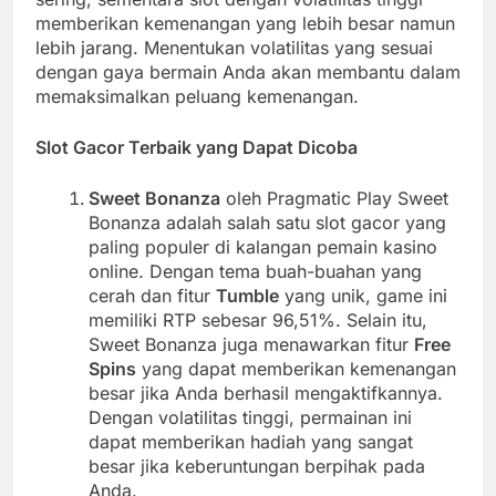
memberikan kemenangan yang lebih besar namun
lebih jarang. Menentukan volatilitas yang sesuai
dengan gaya bermain Anda akan membantu dalam
memaksimalkan peluang kemenangan.
Slot Gacor Terbaik yang Dapat Dicoba
Sweet Bonanza
oleh Pragmatic Play Sweet
Bonanza adalah salah satu slot gacor yang
paling populer di kalangan pemain kasino
online. Dengan tema buah-buahan yang
cerah dan fitur
Tumble
yang unik, game ini
memiliki RTP sebesar 96,51%. Selain itu,
Sweet Bonanza juga menawarkan fitur
Free
Spins
yang dapat memberikan kemenangan
besar jika Anda berhasil mengaktifkannya.
Dengan volatilitas tinggi, permainan ini
dapat memberikan hadiah yang sangat
besar jika keberuntungan berpihak pada
Anda.