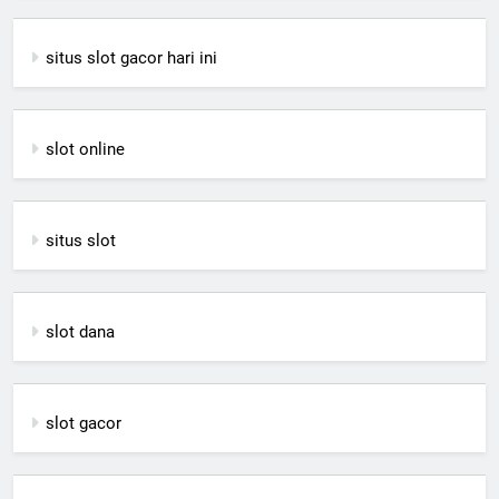
situs slot gacor hari ini
slot online
situs slot
slot dana
slot gacor