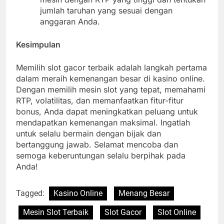
jumlah taruhan yang sesuai dengan
anggaran Anda.
Kesimpulan
Memilih slot gacor terbaik adalah langkah pertama
dalam meraih kemenangan besar di kasino online.
Dengan memilih mesin slot yang tepat, memahami
RTP, volatilitas, dan memanfaatkan fitur-fitur
bonus, Anda dapat meningkatkan peluang untuk
mendapatkan kemenangan maksimal. Ingatlah
untuk selalu bermain dengan bijak dan
bertanggung jawab. Selamat mencoba dan
semoga keberuntungan selalu berpihak pada
Anda!
Tagged:
Kasino Online
Menang Besar
Mesin Slot Terbaik
Slot Gacor
Slot Online