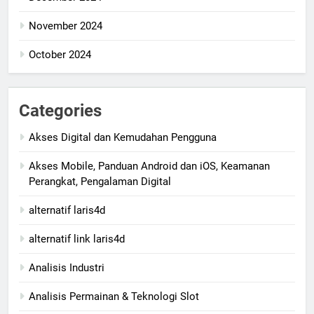
November 2024
October 2024
Categories
Akses Digital dan Kemudahan Pengguna
Akses Mobile, Panduan Android dan iOS, Keamanan
Perangkat, Pengalaman Digital
alternatif laris4d
alternatif link laris4d
Analisis Industri
Analisis Permainan & Teknologi Slot