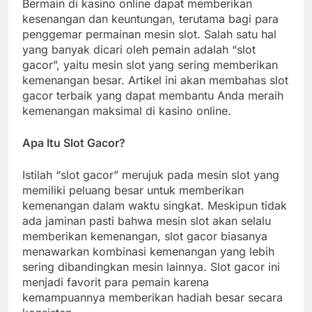
Bermain di kasino online dapat memberikan
kesenangan dan keuntungan, terutama bagi para
penggemar permainan mesin slot. Salah satu hal
yang banyak dicari oleh pemain adalah “slot
gacor”, yaitu mesin slot yang sering memberikan
kemenangan besar. Artikel ini akan membahas slot
gacor terbaik yang dapat membantu Anda meraih
kemenangan maksimal di kasino online.
Apa Itu Slot Gacor?
Istilah “slot gacor” merujuk pada mesin slot yang
memiliki peluang besar untuk memberikan
kemenangan dalam waktu singkat. Meskipun tidak
ada jaminan pasti bahwa mesin slot akan selalu
memberikan kemenangan, slot gacor biasanya
menawarkan kombinasi kemenangan yang lebih
sering dibandingkan mesin lainnya. Slot gacor ini
menjadi favorit para pemain karena
kemampuannya memberikan hadiah besar secara