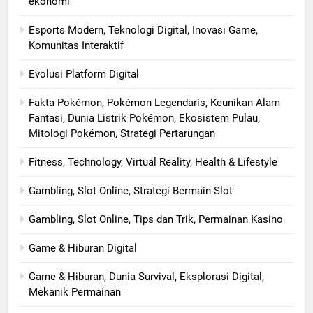
ekonomi
Esports Modern, Teknologi Digital, Inovasi Game,
Komunitas Interaktif
Evolusi Platform Digital
Fakta Pokémon, Pokémon Legendaris, Keunikan Alam
Fantasi, Dunia Listrik Pokémon, Ekosistem Pulau,
Mitologi Pokémon, Strategi Pertarungan
Fitness, Technology, Virtual Reality, Health & Lifestyle
Gambling, Slot Online, Strategi Bermain Slot
Gambling, Slot Online, Tips dan Trik, Permainan Kasino
Game & Hiburan Digital
Game & Hiburan, Dunia Survival, Eksplorasi Digital,
Mekanik Permainan