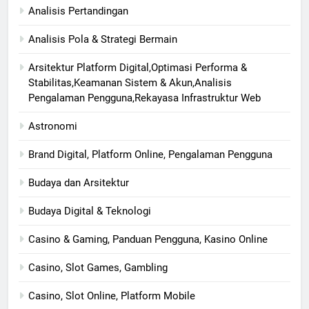
Analisis Pertandingan
Analisis Pola & Strategi Bermain
Arsitektur Platform Digital,Optimasi Performa &
Stabilitas,Keamanan Sistem & Akun,Analisis
Pengalaman Pengguna,Rekayasa Infrastruktur Web
Astronomi
Brand Digital, Platform Online, Pengalaman Pengguna
Budaya dan Arsitektur
Budaya Digital & Teknologi
Casino & Gaming, Panduan Pengguna, Kasino Online
Casino, Slot Games, Gambling
Casino, Slot Online, Platform Mobile