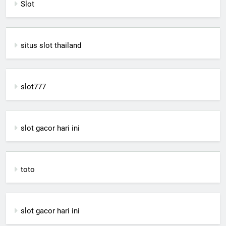
Slot
situs slot thailand
slot777
slot gacor hari ini
toto
slot gacor hari ini