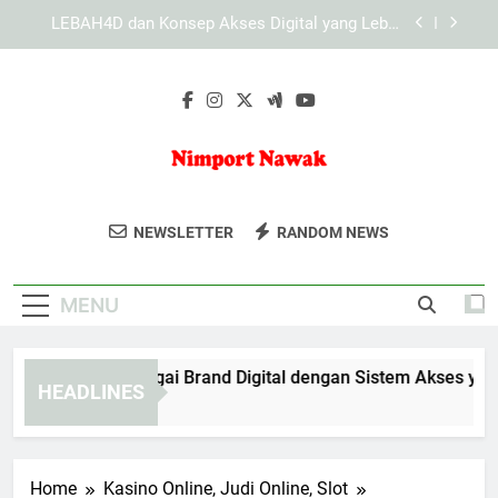
Skip
EDWINSLOT sebagai Platform Digital dengan
to
Sistem yang Praktis
content
LEBAH4D sebagai Platform Digital dengan Sistem
yang Praktis
EDWINSLOT sebagai Brand Digital dengan Sistem
Akses yang Terstruktur
LEBAH4D dan Konsep Akses Digital yang Lebih
Terstruktur
Nimport Nawak
Temukan Gaya Hidup Dan Hiburan
EDWINSLOT sebagai Platform Digital dengan
NEWSLETTER
RANDOM NEWS
Sistem yang Praktis
Prancis Di Nimport Nawak. Blog
LEBAH4D sebagai Platform Digital dengan Sistem
Inspiratif Untuk Pecinta Budaya Prancis.
yang Praktis
MENU
WINSLOT sebagai Brand Digital dengan Sistem Akses yang Ter
HEADLINES
Weeks Ago
Home
Kasino Online, Judi Online, Slot