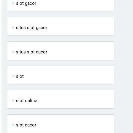
slot gacor
situs slot gacor
situs slot gacor
slot
slot online
slot gacor