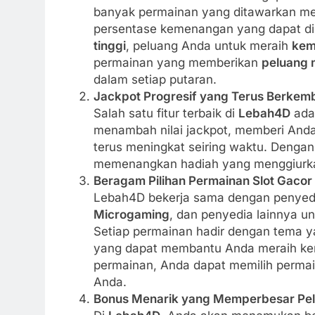
banyak permainan yang ditawarkan me
persentase kemenangan yang dapat di
tinggi
, peluang Anda untuk meraih
kem
permainan yang memberikan
peluang 
dalam setiap putaran.
Jackpot Progresif yang Terus Berkem
Salah satu fitur terbaik di
Lebah4D
ada
menambah nilai jackpot, memberi Anda
terus meningkat seiring waktu. Denga
memenangkan hadiah yang menggiurk
Beragam Pilihan Permainan Slot Gacor
Lebah4D bekerja sama dengan penyedi
Microgaming
, dan penyedia lainnya 
Setiap permainan hadir dengan tema y
yang dapat membantu Anda meraih kem
permainan, Anda dapat memilih permai
Anda.
Bonus Menarik yang Memperbesar Pe