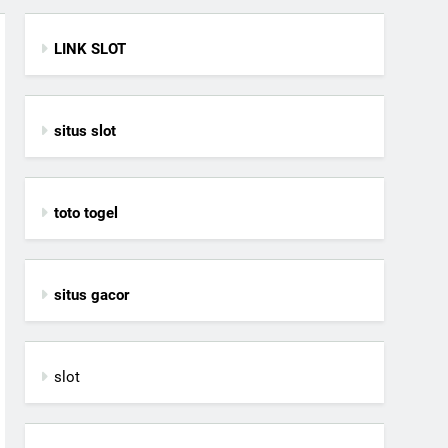
LINK SLOT
situs slot
toto togel
situs gacor
slot