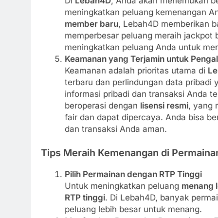
Di
Lebah4D
, Anda akan menemukan b
meningkatkan peluang kemenangan An
member baru
, Lebah4D memberikan ba
memperbesar peluang meraih jackpot b
meningkatkan peluang Anda untuk me
Keamanan yang Terjamin untuk Penga
Keamanan adalah prioritas utama di
Le
terbaru dan perlindungan data pribad
informasi pribadi dan transaksi Anda t
beroperasi dengan
lisensi resmi
, yang
fair dan dapat dipercaya. Anda bisa b
dan transaksi Anda aman.
Tips Meraih Kemenangan di Permaina
Pilih Permainan dengan RTP Tinggi
Untuk meningkatkan peluang
menang l
RTP tinggi
. Di Lebah4D, banyak perma
peluang lebih besar untuk menang.