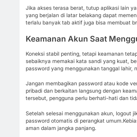
Jika akses terasa berat, tutup aplikasi lain y
yang berjalan di latar belakang dapat memen
terlalu banyak tab aktif juga bisa membuat b
Keamanan Akun Saat Menggu
Koneksi stabil penting, tetapi keamanan tet
sebaiknya memakai kata sandi yang kuat, ber
password yang menggunakan tanggal lahir, n
Jangan membagikan password atau kode verifi
pribadi dan berkaitan langsung dengan kea
tersebut, pengguna perlu berhati-hati dan ti
Setelah selesai menggunakan akun, logout j
password otomatis di perangkat umum.Kebia
aman dalam jangka panjang.