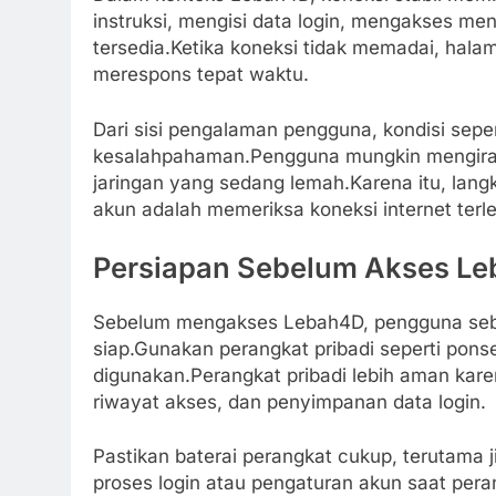
instruksi, mengisi data login, mengakses men
tersedia.Ketika koneksi tidak memadai, hala
merespons tepat waktu.
Dari sisi pengalaman pengguna, kondisi sepe
kesalahpahaman.Pengguna mungkin mengira
jaringan yang sedang lemah.Karena itu, la
akun adalah memeriksa koneksi internet terle
Persiapan Sebelum Akses L
Sebelum mengakses Lebah4D, pengguna seba
siap.Gunakan perangkat pribadi seperti ponse
digunakan.Perangkat pribadi lebih aman kare
riwayat akses, dan penyimpanan data login.
Pastikan baterai perangkat cukup, terutama
proses login atau pengaturan akun saat pera