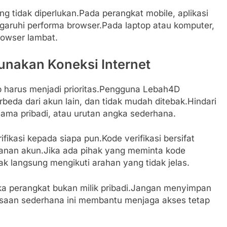
ang tidak diperlukan.Pada perangkat mobile, aplikasi
garuhi performa browser.Pada laptop atau komputer,
rowser lambat.
nakan Koneksi Internet
ap harus menjadi prioritas.Pengguna Lebah4D
beda dari akun lain, dan tidak mudah ditebak.Hindari
ama pribadi, atau urutan angka sederhana.
kasi kepada siapa pun.Kode verifikasi bersifat
manan akun.Jika ada pihak yang meminta kode
dak langsung mengikuti arahan yang tidak jelas.
ika perangkat bukan milik pribadi.Jangan menyimpan
saan sederhana ini membantu menjaga akses tetap