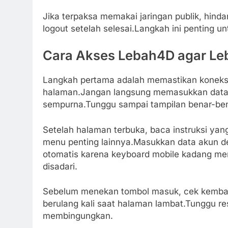
Jika terpaksa memakai jaringan publik, hind
logout setelah selesai.Langkah ini penting 
Cara Akses Lebah4D agar Le
Langkah pertama adalah memastikan koneksi 
halaman.Jangan langsung memasukkan data l
sempurna.Tunggu sampai tampilan benar-ben
Setelah halaman terbuka, baca instruksi yang
menu penting lainnya.Masukkan data akun deng
otomatis karena keyboard mobile kadang m
disadari.
Sebelum menekan tombol masuk, cek kembal
berulang kali saat halaman lambat.Tunggu res
membingungkan.