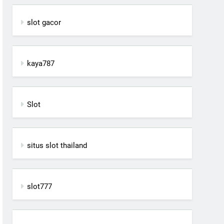
slot gacor
kaya787
Slot
situs slot thailand
slot777