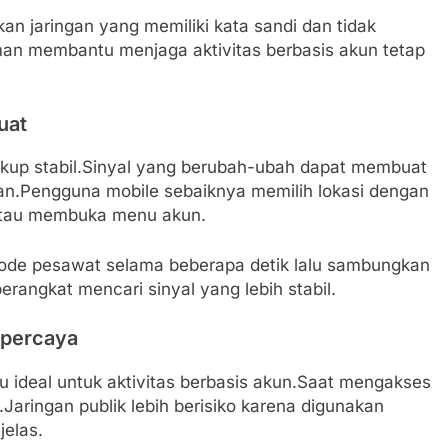
an jaringan yang memiliki kata sandi dan tidak
man membantu menjaga aktivitas berbasis akun tetap
uat
cukup stabil.Sinyal yang berubah-ubah dapat membuat
lan.Pengguna mobile sebaiknya memilih lokasi dengan
 atau membuka menu akun.
 mode pesawat selama beberapa detik lalu sambungkan
rangkat mencari sinyal yang lebih stabil.
rpercaya
alu ideal untuk aktivitas berbasis akun.Saat mengakses
Jaringan publik lebih berisiko karena digunakan
jelas.