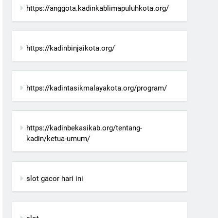
https://anggota.kadinkablimapuluhkota.org/
https://kadinbinjaikota.org/
https://kadintasikmalayakota.org/program/
https://kadinbekasikab.org/tentang-
kadin/ketua-umum/
slot gacor hari ini