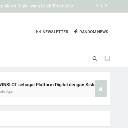
Akses Digital yang Lebih Terstruktur
m Digital dengan Sistem yang Praktis
rm Digital dengan Sistem yang Praktis
NEWSLETTER
RANDOM NEWS
dengan Sistem Akses yang Terstruktur
tif Untuk Pecinta Budaya Prancis.
Akses Digital yang Lebih Terstruktur
m Digital dengan Sistem yang Praktis
rm Digital dengan Sistem yang Praktis
ai Platform Digital dengan Sistem yang Praktis
LEBAH4
3 Weeks