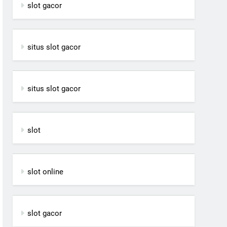
slot gacor
situs slot gacor
situs slot gacor
slot
slot online
slot gacor