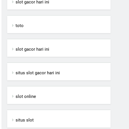
slot gacor hari ini
toto
slot gacor hari ini
situs slot gacor hari ini
slot online
situs slot