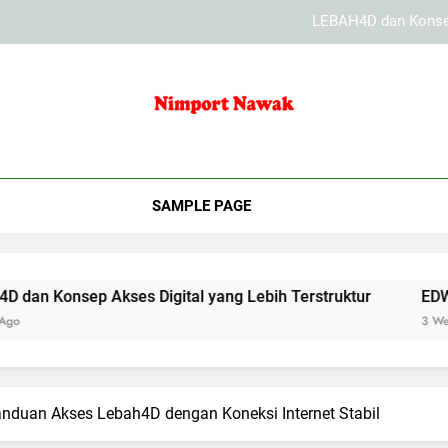
LEBAH4D dan Konsep 
EDWINSLOT sebagai Platfor
LEBAH4D sebagai Platfo
port Nawak
EDWINSLOT sebagai Brand Digital 
ya Hidup Dan Hiburan Prancis Di Nimport Nawak. Blog Inspira
LEBAH4D dan Konsep 
SAMPLE PAGE
EDWINSLOT sebagai Platfor
LEBAH4D sebagai Platfo
 Akses Digital yang Lebih Terstruktur
EDWINSLOT sebag
3 Weeks Ago
nduan Akses Lebah4D dengan Koneksi Internet Stabil