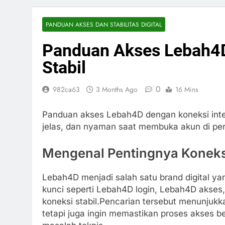
PANDUAN AKSES DAN STABILITAS DIGITAL
Panduan Akses Lebah4D
Stabil
0
982ca63
3 Months Ago
16 Mins
Panduan akses Lebah4D dengan koneksi inte
jelas, dan nyaman saat membuka akun di pe
Mengenal Pentingnya Koneks
Lebah4D menjadi salah satu brand digital ya
kunci seperti Lebah4D login, Lebah4D akses
koneksi stabil.Pencarian tersebut menunjuk
tetapi juga ingin memastikan proses akses be