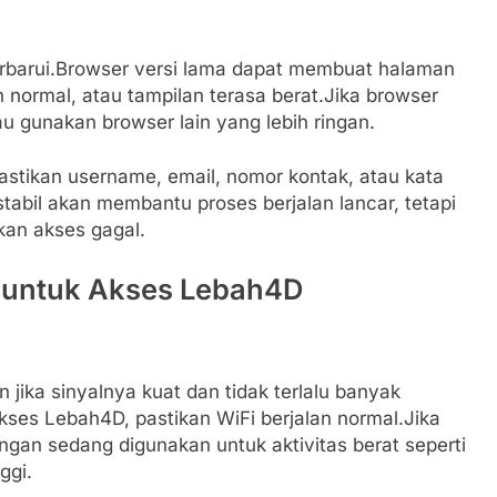
erbarui.Browser versi lama dapat membuat halaman
n normal, atau tampilan terasa berat.Jika browser
u gunakan browser lain yang lebih ringan.
Pastikan username, email, nomor kontak, atau kata
tabil akan membantu proses berjalan lancar, tetapi
kan akses gagal.
t untuk Akses Lebah4D
 jika sinyalnya kuat dan tidak terlalu banyak
es Lebah4D, pastikan WiFi berjalan normal.Jika
ngan sedang digunakan untuk aktivitas berat seperti
ggi.