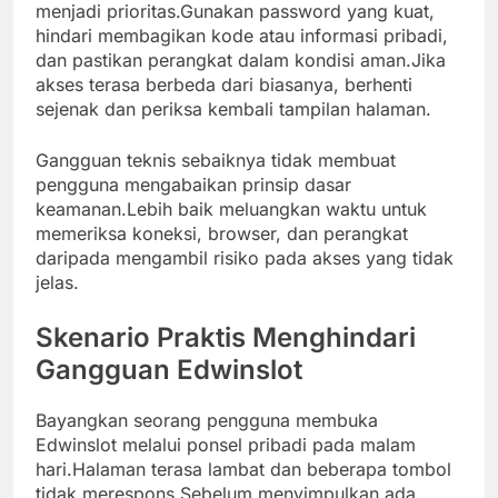
menjadi prioritas.Gunakan password yang kuat,
hindari membagikan kode atau informasi pribadi,
dan pastikan perangkat dalam kondisi aman.Jika
akses terasa berbeda dari biasanya, berhenti
sejenak dan periksa kembali tampilan halaman.
Gangguan teknis sebaiknya tidak membuat
pengguna mengabaikan prinsip dasar
keamanan.Lebih baik meluangkan waktu untuk
memeriksa koneksi, browser, dan perangkat
daripada mengambil risiko pada akses yang tidak
jelas.
Skenario Praktis Menghindari
Gangguan Edwinslot
Bayangkan seorang pengguna membuka
Edwinslot melalui ponsel pribadi pada malam
hari.Halaman terasa lambat dan beberapa tombol
tidak merespons.Sebelum menyimpulkan ada