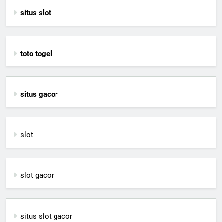
situs slot
toto togel
situs gacor
slot
slot gacor
situs slot gacor