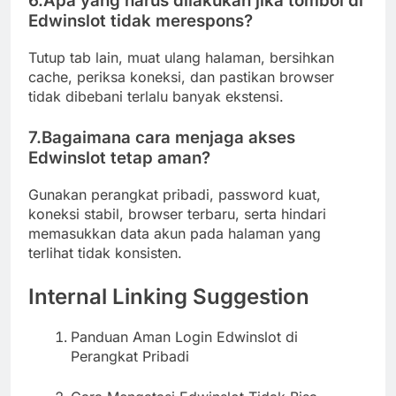
6.Apa yang harus dilakukan jika tombol di
Edwinslot tidak merespons?
Tutup tab lain, muat ulang halaman, bersihkan
cache, periksa koneksi, dan pastikan browser
tidak dibebani terlalu banyak ekstensi.
7.Bagaimana cara menjaga akses
Edwinslot tetap aman?
Gunakan perangkat pribadi, password kuat,
koneksi stabil, browser terbaru, serta hindari
memasukkan data akun pada halaman yang
terlihat tidak konsisten.
Internal Linking Suggestion
Panduan Aman Login Edwinslot di
Perangkat Pribadi