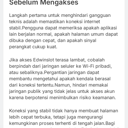
Sebelum Mengakses
Langkah pertama untuk menghindari gangguan
teknis adalah memastikan koneksi internet
stabil.Pengguna dapat memeriksa apakah aplikasi
lain berjalan normal, apakah halaman umum dapat
dibuka dengan cepat, dan apakah sinyal
perangkat cukup kuat.
Jika akses Edwinslot terasa lambat, cobalah
berpindah dari jaringan seluler ke Wi-Fi pribadi,
atau sebaliknya.Pergantian jaringan dapat
membantu mengetahui apakah kendala berasal
dari koneksi tertentu.Namun, hindari memakai
jaringan publik yang tidak jelas untuk akses akun
karena berpotensi menimbulkan risiko keamanan.
Koneksi yang stabil tidak hanya membuat halaman
lebih cepat terbuka, tetapi juga mengurangi
kemungkinan proses terhenti di tengah jalan.Bagi