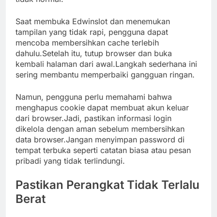
Saat membuka Edwinslot dan menemukan
tampilan yang tidak rapi, pengguna dapat
mencoba membersihkan cache terlebih
dahulu.Setelah itu, tutup browser dan buka
kembali halaman dari awal.Langkah sederhana ini
sering membantu memperbaiki gangguan ringan.
Namun, pengguna perlu memahami bahwa
menghapus cookie dapat membuat akun keluar
dari browser.Jadi, pastikan informasi login
dikelola dengan aman sebelum membersihkan
data browser.Jangan menyimpan password di
tempat terbuka seperti catatan biasa atau pesan
pribadi yang tidak terlindungi.
Pastikan Perangkat Tidak Terlalu
Berat