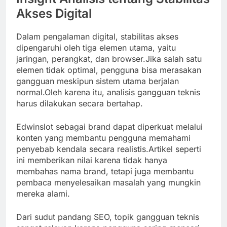
Akses Digital
Dalam pengalaman digital, stabilitas akses
dipengaruhi oleh tiga elemen utama, yaitu
jaringan, perangkat, dan browser.Jika salah satu
elemen tidak optimal, pengguna bisa merasakan
gangguan meskipun sistem utama berjalan
normal.Oleh karena itu, analisis gangguan teknis
harus dilakukan secara bertahap.
Edwinslot sebagai brand dapat diperkuat melalui
konten yang membantu pengguna memahami
penyebab kendala secara realistis.Artikel seperti
ini memberikan nilai karena tidak hanya
membahas nama brand, tetapi juga membantu
pembaca menyelesaikan masalah yang mungkin
mereka alami.
Dari sudut pandang SEO, topik gangguan teknis