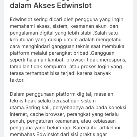
dalam Akses Edwinslot
Edwinslot sering dicari oleh pengguna yang ingin
memahami akses, sistem, keamanan akun, dan
pengalaman digital yang lebih stabil.Salah satu
kebutuhan yang cukup umum adalah mengetahui
cara menghindari gangguan teknis saat membuka
platform melalui perangkat pribadi.Gangguan
seperti halaman lambat, browser tidak merespons,
tampilan tidak sempurna, atau proses login yang
terasa terhambat bisa terjadi karena banyak
faktor.
Dalam penggunaan platform digital, masalah
teknis tidak selalu berasal dari sistem
utama.Sering kali, penyebabnya ada pada koneksi
internet, cache browser, perangkat yang terlalu
penuh, pengaturan keamanan, atau kebiasaan
pengguna yang belum rapi.Karena itu, artikel ini
membahas Edwinslot dari sisi praktis agar