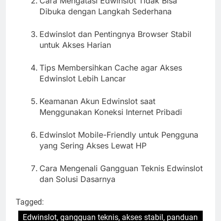
Cara Mengatasi Edwinslot Tidak Bisa
Dibuka dengan Langkah Sederhana
Edwinslot dan Pentingnya Browser Stabil
untuk Akses Harian
Tips Membersihkan Cache agar Akses
Edwinslot Lebih Lancar
Keamanan Akun Edwinslot saat
Menggunakan Koneksi Internet Pribadi
Edwinslot Mobile-Friendly untuk Pengguna
yang Sering Akses Lewat HP
Cara Mengenali Gangguan Teknis Edwinslot
dan Solusi Dasarnya
Tagged:
Edwinslot, gangguan teknis, akses stabil, panduan