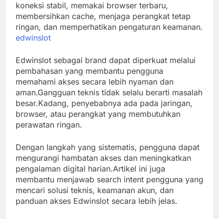
koneksi stabil, memakai browser terbaru,
membersihkan cache, menjaga perangkat tetap
ringan, dan memperhatikan pengaturan keamanan.
edwinslot
Edwinslot sebagai brand dapat diperkuat melalui
pembahasan yang membantu pengguna
memahami akses secara lebih nyaman dan
aman.Gangguan teknis tidak selalu berarti masalah
besar.Kadang, penyebabnya ada pada jaringan,
browser, atau perangkat yang membutuhkan
perawatan ringan.
Dengan langkah yang sistematis, pengguna dapat
mengurangi hambatan akses dan meningkatkan
pengalaman digital harian.Artikel ini juga
membantu menjawab search intent pengguna yang
mencari solusi teknis, keamanan akun, dan
panduan akses Edwinslot secara lebih jelas.