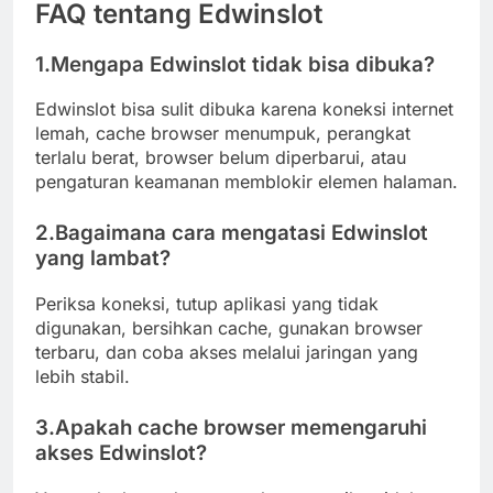
FAQ tentang Edwinslot
1.Mengapa Edwinslot tidak bisa dibuka?
Edwinslot bisa sulit dibuka karena koneksi internet
lemah, cache browser menumpuk, perangkat
terlalu berat, browser belum diperbarui, atau
pengaturan keamanan memblokir elemen halaman.
2.Bagaimana cara mengatasi Edwinslot
yang lambat?
Periksa koneksi, tutup aplikasi yang tidak
digunakan, bersihkan cache, gunakan browser
terbaru, dan coba akses melalui jaringan yang
lebih stabil.
3.Apakah cache browser memengaruhi
akses Edwinslot?