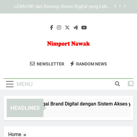
Skip
EDWINSLOT sebagai Platform Digital dengan
to
Sistem yang Praktis
content
LEBAH4D sebagai Platform Digital dengan Sistem
yang Praktis
EDWINSLOT sebagai Brand Digital dengan Sistem
Akses yang Terstruktur
LEBAH4D dan Konsep Akses Digital yang Lebih
Terstruktur
Nimport Nawak
Temukan Gaya Hidup Dan Hiburan
EDWINSLOT sebagai Platform Digital dengan
NEWSLETTER
RANDOM NEWS
Sistem yang Praktis
Prancis Di Nimport Nawak. Blog
LEBAH4D sebagai Platform Digital dengan Sistem
Inspiratif Untuk Pecinta Budaya Prancis.
yang Praktis
MENU
WINSLOT sebagai Brand Digital dengan Sistem Akses yang Ter
HEADLINES
Weeks Ago
Home