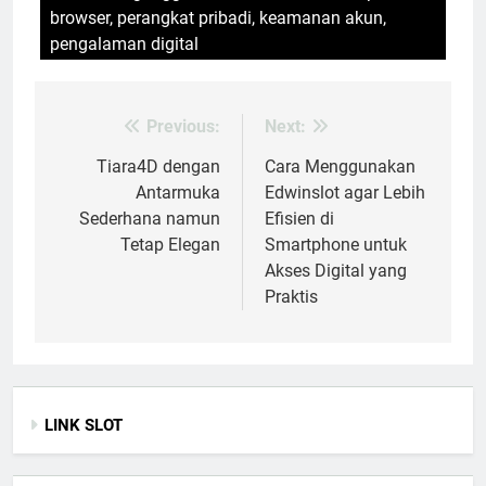
browser, perangkat pribadi, keamanan akun,
pengalaman digital
Previous:
Next:
Post
navigation
Tiara4D dengan
Cara Menggunakan
Antarmuka
Edwinslot agar Lebih
Sederhana namun
Efisien di
Tetap Elegan
Smartphone untuk
Akses Digital yang
Praktis
LINK SLOT