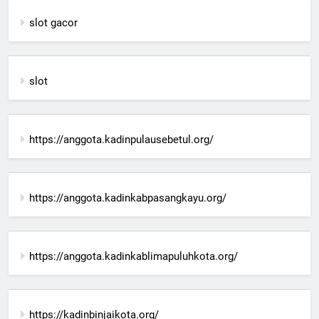
slot gacor
slot
https://anggota.kadinpulausebetul.org/
https://anggota.kadinkabpasangkayu.org/
https://anggota.kadinkablimapuluhkota.org/
https://kadinbinjaikota.org/