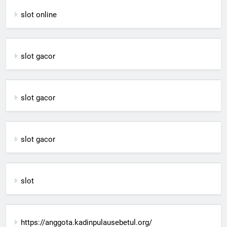
slot online
slot gacor
slot gacor
slot gacor
slot
https://anggota.kadinpulausebetul.org/