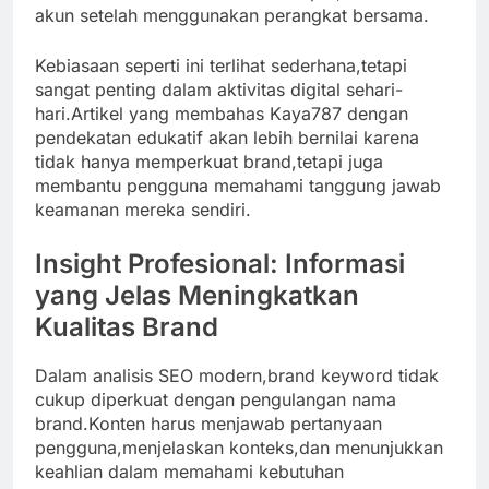
akun setelah menggunakan perangkat bersama.
Kebiasaan seperti ini terlihat sederhana,tetapi
sangat penting dalam aktivitas digital sehari-
hari.Artikel yang membahas Kaya787 dengan
pendekatan edukatif akan lebih bernilai karena
tidak hanya memperkuat brand,tetapi juga
membantu pengguna memahami tanggung jawab
keamanan mereka sendiri.
Insight Profesional: Informasi
yang Jelas Meningkatkan
Kualitas Brand
Dalam analisis SEO modern,brand keyword tidak
cukup diperkuat dengan pengulangan nama
brand.Konten harus menjawab pertanyaan
pengguna,menjelaskan konteks,dan menunjukkan
keahlian dalam memahami kebutuhan