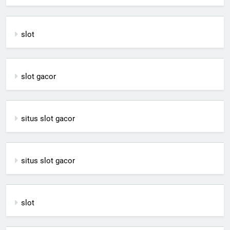
slot
slot gacor
situs slot gacor
situs slot gacor
slot