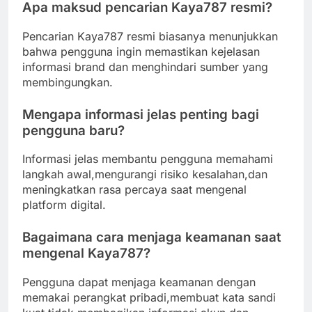
Apa maksud pencarian Kaya787 resmi?
Pencarian Kaya787 resmi biasanya menunjukkan
bahwa pengguna ingin memastikan kejelasan
informasi brand dan menghindari sumber yang
membingungkan.
Mengapa informasi jelas penting bagi
pengguna baru?
Informasi jelas membantu pengguna memahami
langkah awal,mengurangi risiko kesalahan,dan
meningkatkan rasa percaya saat mengenal
platform digital.
Bagaimana cara menjaga keamanan saat
mengenal Kaya787?
Pengguna dapat menjaga keamanan dengan
memakai perangkat pribadi,membuat kata sandi