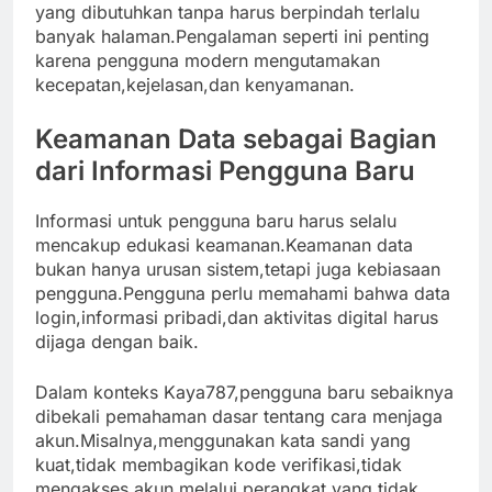
yang dibutuhkan tanpa harus berpindah terlalu
banyak halaman.Pengalaman seperti ini penting
karena pengguna modern mengutamakan
kecepatan,kejelasan,dan kenyamanan.
Keamanan Data sebagai Bagian
dari Informasi Pengguna Baru
Informasi untuk pengguna baru harus selalu
mencakup edukasi keamanan.Keamanan data
bukan hanya urusan sistem,tetapi juga kebiasaan
pengguna.Pengguna perlu memahami bahwa data
login,informasi pribadi,dan aktivitas digital harus
dijaga dengan baik.
Dalam konteks Kaya787,pengguna baru sebaiknya
dibekali pemahaman dasar tentang cara menjaga
akun.Misalnya,menggunakan kata sandi yang
kuat,tidak membagikan kode verifikasi,tidak
mengakses akun melalui perangkat yang tidak