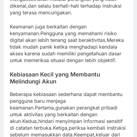
dikenal,dan selalu berhati-hati terhadap instruksi
yang terasa mencurigakan.
Keamanan juga berkaitan dengan
kenyamanan.Pengguna yang memahami risiko
digital akan lebih tenang saat beraktivitas.Mereka
tidak mudah panik ketika menghadapi kendala
akses karena sudah memiliki pengetahuan dasar
untuk memeriksa situasi dengan lebih objektif.
Kebiasaan Kecil yang Membantu
Melindungi Akun
Beberapa kebiasaan sederhana dapat membantu
pengguna baru menjaga
keamanan.Pertama,gunakan perangkat pribadi
untuk aktivitas yang berkaitan dengan
akun.Kedua,hindari menyimpan informasi sensitif
di catatan terbuka.Ketiga,periksa kembali instruksi
sebelum memasukkan data.Keempat,keluar dari