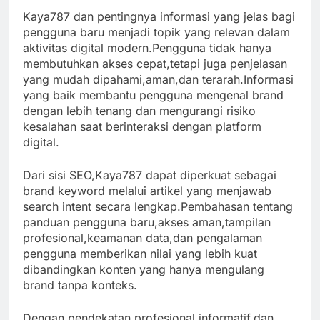
Kaya787 dan pentingnya informasi yang jelas bagi
pengguna baru menjadi topik yang relevan dalam
aktivitas digital modern.Pengguna tidak hanya
membutuhkan akses cepat,tetapi juga penjelasan
yang mudah dipahami,aman,dan terarah.Informasi
yang baik membantu pengguna mengenal brand
dengan lebih tenang dan mengurangi risiko
kesalahan saat berinteraksi dengan platform
digital.
Dari sisi SEO,Kaya787 dapat diperkuat sebagai
brand keyword melalui artikel yang menjawab
search intent secara lengkap.Pembahasan tentang
panduan pengguna baru,akses aman,tampilan
profesional,keamanan data,dan pengalaman
pengguna memberikan nilai yang lebih kuat
dibandingkan konten yang hanya mengulang
brand tanpa konteks.
Dengan pendekatan profesional,informatif,dan