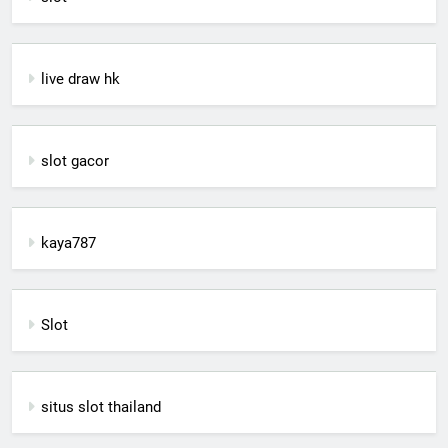
live draw hk
slot gacor
kaya787
Slot
situs slot thailand