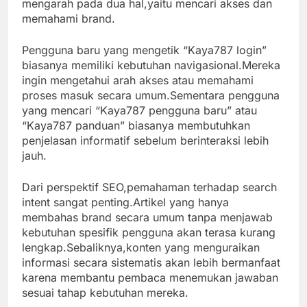
mengarah pada dua hal,yaitu mencari akses dan
memahami brand.
Pengguna baru yang mengetik “Kaya787 login”
biasanya memiliki kebutuhan navigasional.Mereka
ingin mengetahui arah akses atau memahami
proses masuk secara umum.Sementara pengguna
yang mencari “Kaya787 pengguna baru” atau
“Kaya787 panduan” biasanya membutuhkan
penjelasan informatif sebelum berinteraksi lebih
jauh.
Dari perspektif SEO,pemahaman terhadap search
intent sangat penting.Artikel yang hanya
membahas brand secara umum tanpa menjawab
kebutuhan spesifik pengguna akan terasa kurang
lengkap.Sebaliknya,konten yang menguraikan
informasi secara sistematis akan lebih bermanfaat
karena membantu pembaca menemukan jawaban
sesuai tahap kebutuhan mereka.