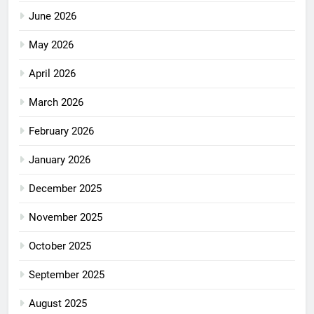
June 2026
May 2026
April 2026
March 2026
February 2026
January 2026
December 2025
November 2025
October 2025
September 2025
August 2025