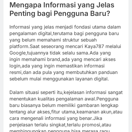
Mengapa Informasi yang Jelas
Penting bagi Pengguna Baru?
Informasi yang jelas menjadi fondasi utama dalam
pengalaman digital,terutama bagi pengguna baru
yang belum memahami struktur sebuah
platform.Saat seseorang mencari Kaya787 melalui
Google,tujuannya tidak selalu sama.Ada yang
ingin memahami brand,ada yang mencari akses
login,ada yang ingin memastikan informasi
resmi,dan ada pula yang membutuhkan panduan
sebelum mulai menggunakan layanan digital.
Dalam situasi seperti itu,kejelasan informasi sangat
menentukan kualitas pengalaman awal.Pengguna
baru biasanya belum memiliki gambaran lengkap
tentang alur akses,fitur utama,keamanan akun,atau
cara mengenali informasi yang benar.Jika
penjelasan terlalu singkat,terlalu promosi,atau
membingungkan,pengguna bisa merasa ragu