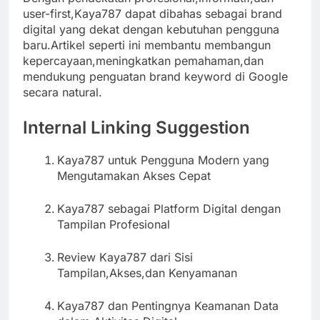
user-first,Kaya787 dapat dibahas sebagai brand
digital yang dekat dengan kebutuhan pengguna
baru.Artikel seperti ini membantu membangun
kepercayaan,meningkatkan pemahaman,dan
mendukung penguatan brand keyword di Google
secara natural.
Internal Linking Suggestion
Kaya787 untuk Pengguna Modern yang
Mengutamakan Akses Cepat
Kaya787 sebagai Platform Digital dengan
Tampilan Profesional
Review Kaya787 dari Sisi
Tampilan,Akses,dan Kenyamanan
Kaya787 dan Pentingnya Keamanan Data