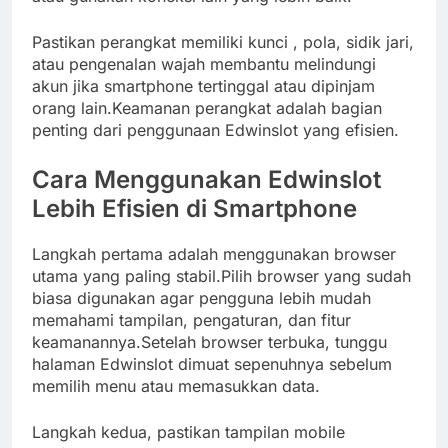
Pastikan perangkat memiliki kunci , pola, sidik jari,
atau pengenalan wajah membantu melindungi
akun jika smartphone tertinggal atau dipinjam
orang lain.Keamanan perangkat adalah bagian
penting dari penggunaan Edwinslot yang efisien.
Cara Menggunakan Edwinslot
Lebih Efisien di Smartphone
Langkah pertama adalah menggunakan browser
utama yang paling stabil.Pilih browser yang sudah
biasa digunakan agar pengguna lebih mudah
memahami tampilan, pengaturan, dan fitur
keamanannya.Setelah browser terbuka, tunggu
halaman Edwinslot dimuat sepenuhnya sebelum
memilih menu atau memasukkan data.
Langkah kedua, pastikan tampilan mobile