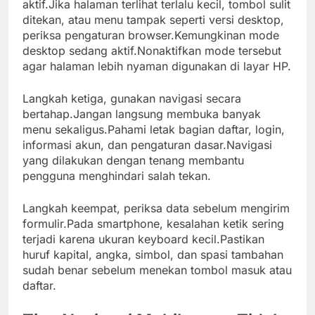
aktif.Jika halaman terlihat terlalu kecil, tombol sulit
ditekan, atau menu tampak seperti versi desktop,
periksa pengaturan browser.Kemungkinan mode
desktop sedang aktif.Nonaktifkan mode tersebut
agar halaman lebih nyaman digunakan di layar HP.
Langkah ketiga, gunakan navigasi secara
bertahap.Jangan langsung membuka banyak
menu sekaligus.Pahami letak bagian daftar, login,
informasi akun, dan pengaturan dasar.Navigasi
yang dilakukan dengan tenang membantu
pengguna menghindari salah tekan.
Langkah keempat, periksa data sebelum mengirim
formulir.Pada smartphone, kesalahan ketik sering
terjadi karena ukuran keyboard kecil.Pastikan
huruf kapital, angka, simbol, dan spasi tambahan
sudah benar sebelum menekan tombol masuk atau
daftar.