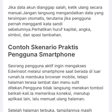
Jika data akun dianggap salah, ketik ulang secara
manual.Jangan langsung mengandalkan data yang
tersimpan otomatis, terutama jika pengguna
pernah mengganti kata sandi
sebelumnya.Perhatikan huruf kapital, angka,
simbol, dan spasi tambahan.
Contoh Skenario Praktis
Pengguna Smartphone
Seorang pengguna aktif ingin mengakses
Edwinslot melalui smartphone saat berada di luar
rumah.Ia membuka browser mobile, tetapi
halaman terasa lambat dan menu sulit
ditekan.Pengguna tidak langsung menekan tombol
berkali-kali.Ia memeriksa koneksi, menutup
aplikasi lain, lalu memuat ulang halaman.
Setelah halaman terbuka, tampilannya masih