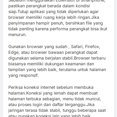
pastikan perangkat berada dalam kondisi
siap.Tutup aplikasi yang tidak diperlukan agar
browser memiliki ruang kerja lebih ringan.Jika
penyimpanan hampir penuh, bersihkan file yang
tidak penting karena performa perangkat bisa ikut
menurun.
Gunakan browser yang sudah , Safari, Firefox,
Edge, atau browser bawaan perangkat dapat
digunakan selama berjalan stabil.Browser terbaru
biasanya memiliki dukungan keamanan dan
tampilan yang lebih baik, terutama untuk halaman
yang responsif.
Periksa koneksi internet sebelum membuka
halaman.Koneksi yang lemah dapat membuat
halaman terbuka sebagian, menu tidak muncul,
atau proses login dan daftar terganggu.Jika
jaringan terasa tidak stabil, tunggu beberapa saat
atau gunakan koneksi lain yang lebih baik.