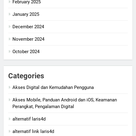
February 2025
January 2025
December 2024
November 2024
October 2024
Categories
Akses Digital dan Kemudahan Pengguna
Akses Mobile, Panduan Android dan iOS, Keamanan
Perangkat, Pengalaman Digital
alternatif laris4d
alternatif link laris4d