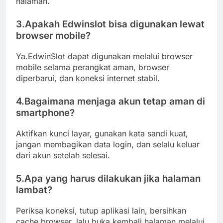
halaman.
3.Apakah Edwinslot bisa digunakan lewat
browser mobile?
Ya.EdwinSlot dapat digunakan melalui browser
mobile selama perangkat aman, browser
diperbarui, dan koneksi internet stabil.
4.Bagaimana menjaga akun tetap aman di
smartphone?
Aktifkan kunci layar, gunakan kata sandi kuat,
jangan membagikan data login, dan selalu keluar
dari akun setelah selesai.
5.Apa yang harus dilakukan jika halaman
lambat?
Periksa koneksi, tutup aplikasi lain, bersihkan
cache browser, lalu buka kembali halaman melalui