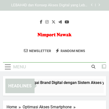
Skip
EDWINSLOT sebagai Platform Digital dengan
to
Sistem yang Praktis
content
LEBAH4D sebagai Platform Digital dengan Sistem
yang Praktis
EDWINSLOT sebagai Brand Digital dengan Sistem
Akses yang Terstruktur
LEBAH4D dan Konsep Akses Digital yang Lebih
Terstruktur
Nimport Nawak
Temukan Gaya Hidup Dan Hiburan
EDWINSLOT sebagai Platform Digital dengan
NEWSLETTER
RANDOM NEWS
Sistem yang Praktis
Prancis Di Nimport Nawak. Blog
LEBAH4D sebagai Platform Digital dengan Sistem
Inspiratif Untuk Pecinta Budaya Prancis.
yang Praktis
MENU
WINSLOT sebagai Brand Digital dengan Sistem Akses yang Ter
HEADLINES
Weeks Ago
Home
Optimasi Akses Smartphone