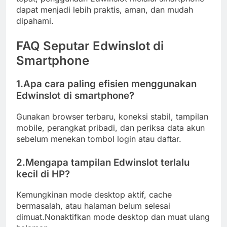
dapat menjadi lebih praktis, aman, dan mudah
dipahami.
FAQ Seputar Edwinslot di
Smartphone
1.Apa cara paling efisien menggunakan
Edwinslot di smartphone?
Gunakan browser terbaru, koneksi stabil, tampilan
mobile, perangkat pribadi, dan periksa data akun
sebelum menekan tombol login atau daftar.
2.Mengapa tampilan Edwinslot terlalu
kecil di HP?
Kemungkinan mode desktop aktif, cache
bermasalah, atau halaman belum selesai
dimuat.Nonaktifkan mode desktop dan muat ulang