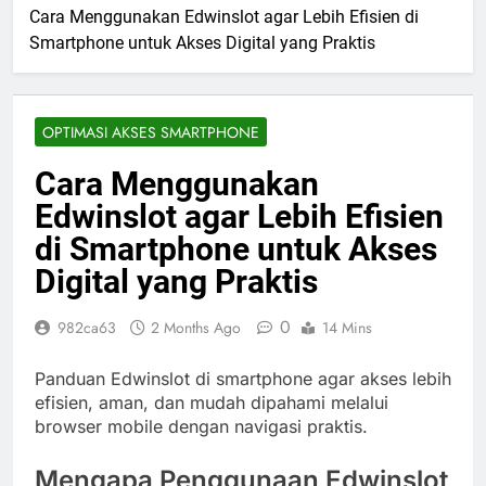
Cara Menggunakan Edwinslot agar Lebih Efisien di
Smartphone untuk Akses Digital yang Praktis
OPTIMASI AKSES SMARTPHONE
Cara Menggunakan
Edwinslot agar Lebih Efisien
di Smartphone untuk Akses
Digital yang Praktis
0
982ca63
2 Months Ago
14 Mins
Panduan Edwinslot di smartphone agar akses lebih
efisien, aman, dan mudah dipahami melalui
browser mobile dengan navigasi praktis.
Mengapa Penggunaan Edwinslot