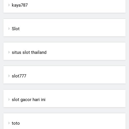
kaya787
Slot
situs slot thailand
slot777
slot gacor hari ini
toto