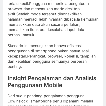
terlalu kecil.Pengguna memeriksa pengaturan
browser dan menemukan mode desktop
aktif.Setelah mode tersebut dinonaktifkan,
halaman menjadi lebih nyaman dibaca.Ia kemudian
memasukkan data akun secara perlahan,
memastikan tidak ada kesalahan input, lalu
berhasil masuk.
Skenario ini menunjukkan bahwa efisiensi
penggunaan di smartphone bukan hanya soal
kecepatan.Perangkat, browser, koneksi, tampilan,
dan ketelitian pengguna semuanya berperan
penting.
Insight Pengalaman dan Analisis
Penggunaan Mobile
Dari sudut pandang pengalaman pengguna,
Edwinslot di smartphone perlu dipahami melalui