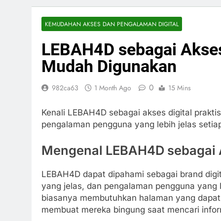
KEMUDAHAN AKSES DAN PENGALAMAN DIGITAL
LEBAH4D sebagai Akses 
Mudah Digunakan
0
982ca63
1 Month Ago
15 Mins
Kenali LEBAH4D sebagai akses digital prakti
pengalaman pengguna yang lebih jelas setiap
Mengenal LEBAH4D sebagai Ak
LEBAH4D dapat dipahami sebagai brand dig
yang jelas, dan pengalaman pengguna yang l
biasanya membutuhkan halaman yang dapat 
membuat mereka bingung saat mencari infor