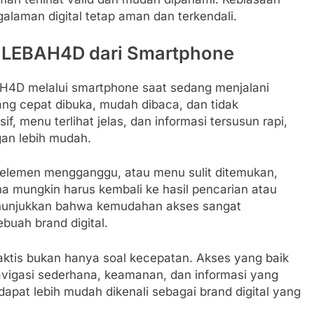
laman digital tetap aman dan terkendali.
s LEBAH4D dari Smartphone
4D melalui smartphone saat sedang menjalani
ang cepat dibuka, mudah dibaca, dan tidak
, menu terlihat jelas, dan informasi tersusun rapi,
an lebih mudah.
 elemen mengganggu, atau menu sulit ditemukan,
a mungkin harus kembali ke hasil pencarian atau
nunjukkan bahwa kemudahan akses sangat
uah brand digital.
aktis bukan hanya soal kecepatan. Akses yang baik
vigasi sederhana, keamanan, dan informasi yang
apat lebih mudah dikenali sebagai brand digital yang