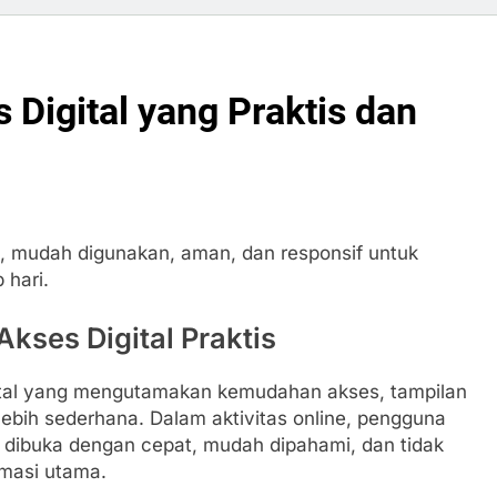
Digital yang Praktis dan
s, mudah digunakan, aman, dan responsif untuk
 hari.
ses Digital Praktis
ital yang mengutamakan kemudahan akses, tampilan
ebih sederhana. Dalam aktivitas online, pengguna
dibuka dengan cepat, mudah dipahami, dan tidak
masi utama.