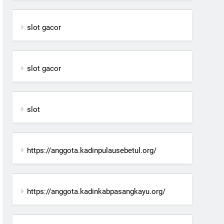
slot gacor
slot gacor
slot
https://anggota.kadinpulausebetul.org/
https://anggota.kadinkabpasangkayu.org/