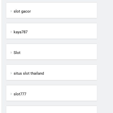
slot gacor
kaya787
Slot
situs slot thailand
slot777