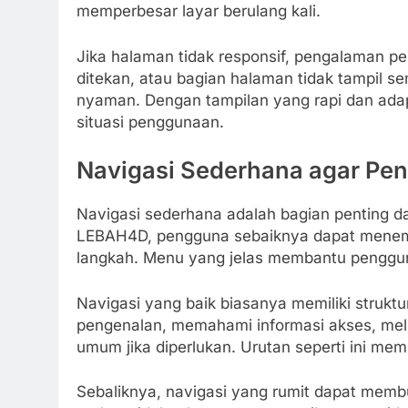
memperbesar layar berulang kali.
Jika halaman tidak responsif, pengalaman pe
ditekan, atau bagian halaman tidak tampil
nyaman. Dengan tampilan yang rapi dan ada
situasi penggunaan.
Navigasi Sederhana agar Pe
Navigasi sederhana adalah bagian penting da
LEBAH4D, pengguna sebaiknya dapat menemu
langkah. Menu yang jelas membantu penggu
Navigasi yang baik biasanya memiliki struk
pengenalan, memahami informasi akses, me
umum jika diperlukan. Urutan seperti ini mem
Sebaliknya, navigasi yang rumit dapat memb