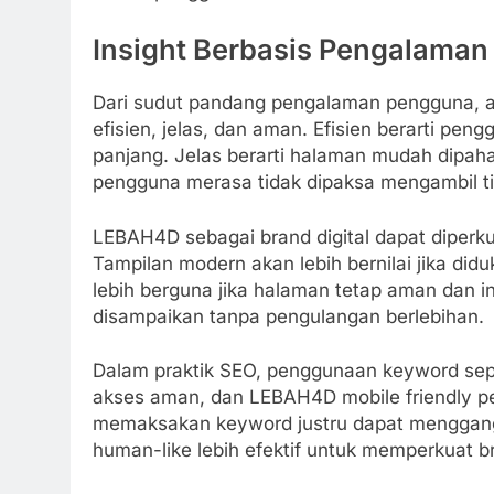
Insight Berbasis Pengalaman 
Dari sudut pandang pengalaman pengguna, aks
efisien, jelas, dan aman. Efisien berarti p
panjang. Jelas berarti halaman mudah dipaham
pengguna merasa tidak dipaksa mengambil t
LEBAH4D sebagai brand digital dapat diperkua
Tampilan modern akan lebih bernilai jika di
lebih berguna jika halaman tetap aman dan inf
disampaikan tanpa pengulangan berlebihan.
Dalam praktik SEO, penggunaan keyword se
akses aman, dan LEBAH4D mobile friendly perl
memaksakan keyword justru dapat menggangg
human-like lebih efektif untuk memperkuat b