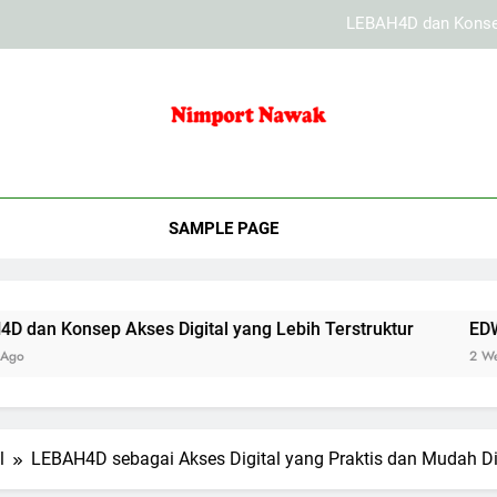
LEBAH4D dan Konsep 
EDWINSLOT sebagai Platfor
LEBAH4D sebagai Platfo
port Nawak
EDWINSLOT sebagai Brand Digital 
ya Hidup Dan Hiburan Prancis Di Nimport Nawak. Blog Inspira
LEBAH4D dan Konsep 
SAMPLE PAGE
EDWINSLOT sebagai Platfor
LEBAH4D sebagai Platfo
Akses Digital yang Lebih Terstruktur
EDWINSLOT sebaga
2 Weeks Ago
l
LEBAH4D sebagai Akses Digital yang Praktis dan Mudah 