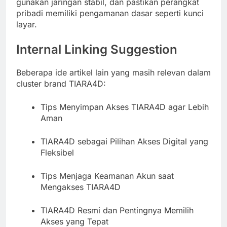
gunakan jaringan stabil, dan pastikan perangkat
pribadi memiliki pengamanan dasar seperti kunci
layar.
Internal Linking Suggestion
Beberapa ide artikel lain yang masih relevan dalam
cluster brand TIARA4D:
Tips Menyimpan Akses TIARA4D agar Lebih
Aman
TIARA4D sebagai Pilihan Akses Digital yang
Fleksibel
Tips Menjaga Keamanan Akun saat
Mengakses TIARA4D
TIARA4D Resmi dan Pentingnya Memilih
Akses yang Tepat