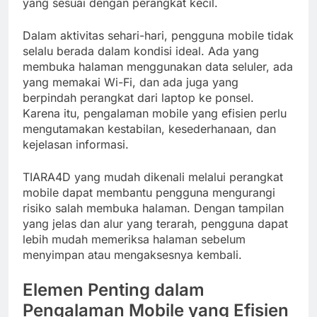
yang sesuai dengan perangkat kecil.
Dalam aktivitas sehari-hari, pengguna mobile tidak
selalu berada dalam kondisi ideal. Ada yang
membuka halaman menggunakan data seluler, ada
yang memakai Wi-Fi, dan ada juga yang
berpindah perangkat dari laptop ke ponsel.
Karena itu, pengalaman mobile yang efisien perlu
mengutamakan kestabilan, kesederhanaan, dan
kejelasan informasi.
TIARA4D yang mudah dikenali melalui perangkat
mobile dapat membantu pengguna mengurangi
risiko salah membuka halaman. Dengan tampilan
yang jelas dan alur yang terarah, pengguna dapat
lebih mudah memeriksa halaman sebelum
menyimpan atau mengaksesnya kembali.
Elemen Penting dalam
Pengalaman Mobile yang Efisien