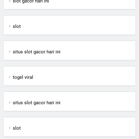
slot gacor hari ini
slot
situs slot gacor hari ini
togel viral
situs slot gacor hari ini
slot