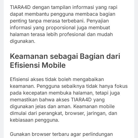
TIARA4D dengan tampilan informasi yang rapi
dapat membantu pengguna membaca bagian
penting tanpa merasa terbebani. Penyajian
informasi yang proporsional juga membuat
halaman terasa lebih profesional dan mudah
digunakan.
Keamanan sebagai Bagian dari
Efisiensi Mobile
Efisiensi akses tidak boleh mengabaikan
keamanan. Pengguna sebaiknya tidak hanya fokus
pada kecepatan membuka halaman, tetapi juga
memastikan bahwa akses TIARA4D yang
digunakan jelas dan aman. Keamanan mobile
dimulai dari perangkat, browser, jaringan, dan
kebiasaan pengguna.
Gunakan browser terbaru agar perlindungan