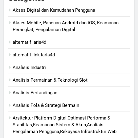
Akses Digital dan Kemudahan Pengguna
Akses Mobile, Panduan Android dan iOS, Keamanan
Perangkat, Pengalaman Digital
alternatif laris4d
alternatif link laris4d
Analisis Industri
Analisis Permainan & Teknologi Slot
Analisis Pertandingan
Analisis Pola & Strategi Bermain
Arsitektur Platform Digital,Optimasi Performa &
Stabilitas,Keamanan Sistem & Akun,Analisis
Pengalaman Pengguna,Rekayasa Infrastruktur Web