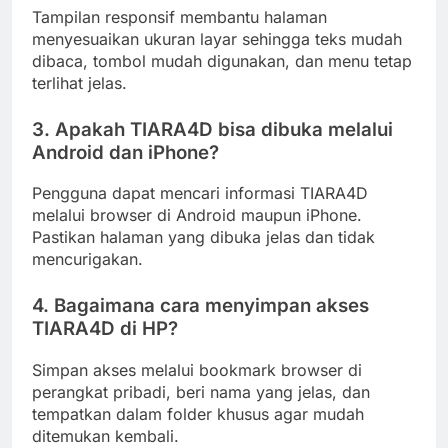
Tampilan responsif membantu halaman
menyesuaikan ukuran layar sehingga teks mudah
dibaca, tombol mudah digunakan, dan menu tetap
terlihat jelas.
3. Apakah TIARA4D bisa dibuka melalui
Android dan iPhone?
Pengguna dapat mencari informasi TIARA4D
melalui browser di Android maupun iPhone.
Pastikan halaman yang dibuka jelas dan tidak
mencurigakan.
4. Bagaimana cara menyimpan akses
TIARA4D di HP?
Simpan akses melalui bookmark browser di
perangkat pribadi, beri nama yang jelas, dan
tempatkan dalam folder khusus agar mudah
ditemukan kembali.