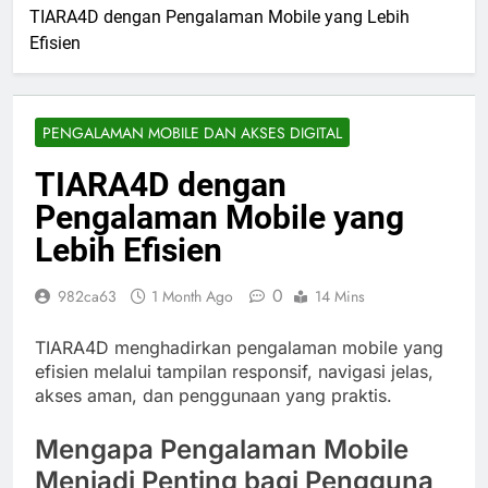
TIARA4D dengan Pengalaman Mobile yang Lebih
Efisien
PENGALAMAN MOBILE DAN AKSES DIGITAL
TIARA4D dengan
Pengalaman Mobile yang
Lebih Efisien
0
982ca63
1 Month Ago
14 Mins
TIARA4D menghadirkan pengalaman mobile yang
efisien melalui tampilan responsif, navigasi jelas,
akses aman, dan penggunaan yang praktis.
Mengapa Pengalaman Mobile
Menjadi Penting bagi Pengguna