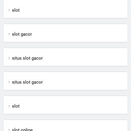
slot
slot gacor
situs slot gacor
situs slot gacor
slot
slot online