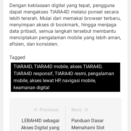
Dengan kebiasaan digital yang tepat, pengguna
dapat mengakses TIARA4D melalui ponsel secara
lebih terarah. Mulai dari memakai browser terbaru,
menyimpan akses di bookmark, hingga menjaga
data pribadi, semua langkah tersebut membantu
menciptakan pengalaman mobile yang lebih aman,
efisien, dan konsisten.
Tagged:
TIARA4D, TIARA4D mobile, akses TIARA4D,
TIARA4D responsif, TIARA4D resmi, pengalaman
mobile, akses lewat HP, navigasi mobile,
keamanan digital
Previous:
Next:
Post
navigation
LEBAH4D sebagai
Panduan Dasar
Akses Digital yang
Memahami Slot