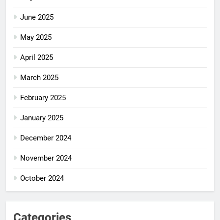
June 2025
May 2025
April 2025
March 2025
February 2025
January 2025
December 2024
November 2024
October 2024
Categories