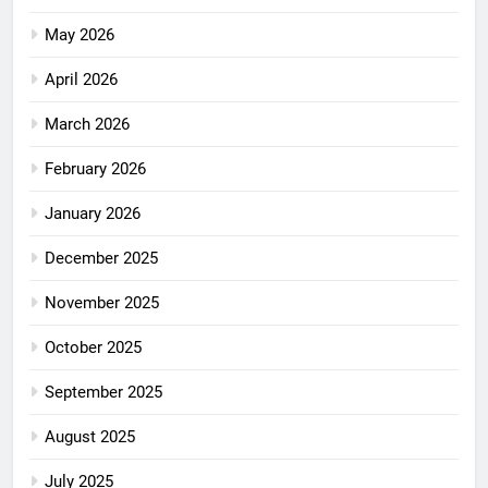
May 2026
April 2026
March 2026
February 2026
January 2026
December 2025
November 2025
October 2025
September 2025
August 2025
July 2025