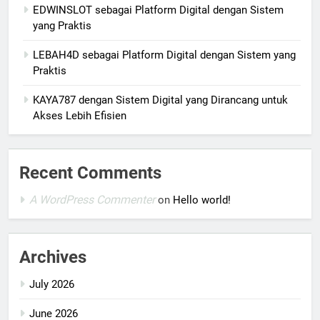
EDWINSLOT sebagai Platform Digital dengan Sistem
yang Praktis
LEBAH4D sebagai Platform Digital dengan Sistem yang
Praktis
KAYA787 dengan Sistem Digital yang Dirancang untuk
Akses Lebih Efisien
Recent Comments
A WordPress Commenter
on
Hello world!
Archives
July 2026
June 2026