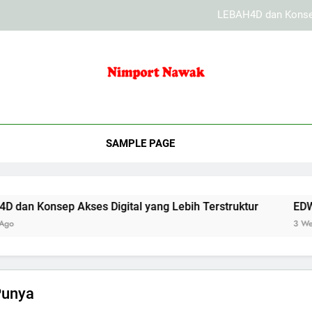
LEBAH4D dan Konsep 
EDWINSLOT sebagai Platfor
LEBAH4D sebagai Platfo
port Nawak
EDWINSLOT sebagai Brand Digital 
ya Hidup Dan Hiburan Prancis Di Nimport Nawak. Blog Inspira
LEBAH4D dan Konsep 
SAMPLE PAGE
EDWINSLOT sebagai Platfor
LEBAH4D sebagai Platfo
 Akses Digital yang Lebih Terstruktur
EDWINSLOT sebag
3 Weeks Ago
Punya