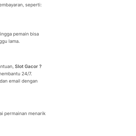
mbayaran, seperti:
hingga pemain bisa
ggu lama.
antuan,
Slot Gacor ?
membantu 24/7.
, dan email dengan
gai permainan menarik