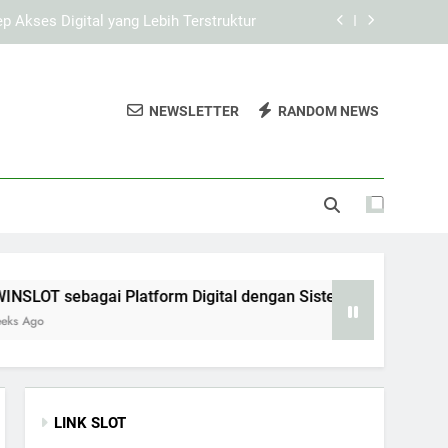
Akses Digital yang Lebih Terstruktur
m Digital dengan Sistem yang Praktis
rm Digital dengan Sistem yang Praktis
NEWSLETTER
RANDOM NEWS
dengan Sistem Akses yang Terstruktur
tif Untuk Pecinta Budaya Prancis.
Akses Digital yang Lebih Terstruktur
m Digital dengan Sistem yang Praktis
rm Digital dengan Sistem yang Praktis
ai Platform Digital dengan Sistem yang Praktis
LEBAH4
3 Weeks
LINK SLOT