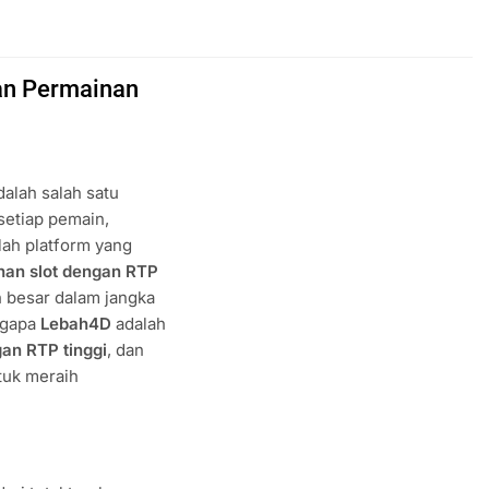
an Permainan
alah salah satu
setiap pemain,
ah platform yang
nan slot dengan RTP
 besar dalam jangka
ngapa
Lebah4D
adalah
gan RTP tinggi
, dan
tuk meraih