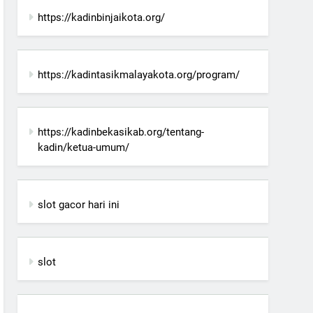
https://kadinbinjaikota.org/
https://kadintasikmalayakota.org/program/
https://kadinbekasikab.org/tentang-
kadin/ketua-umum/
slot gacor hari ini
slot