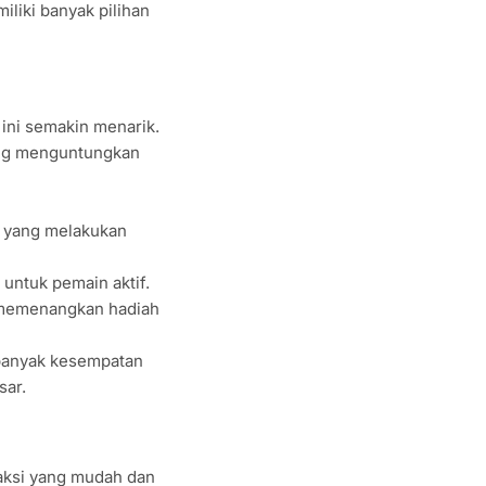
liki banyak pilihan
 ini semakin menarik.
ng menguntungkan
 yang melakukan
untuk pemain aktif.
memenangkan hadiah
 banyak kesempatan
sar.
aksi yang mudah dan