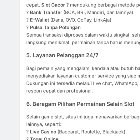
cepat.
Slot Gacor ?
mendukung berbagai metode pe
?
Bank Transfer
(BCA, BRI, Mandiri, dan lainnya)
?
E-Wallet
(Dana, OVO, GoPay, LinkAja)
?
Pulsa Tanpa Potongan
Semua transaksi diproses dalam waktu singkat, se
langsung menikmati permainan tanpa harus menun
5. Layanan Pelanggan 24/7
Bagi pemain yang mengalami kendala atau butuh b
menyediakan layanan customer service yang siap 
Dukungan ini tersedia melalui live chat, WhatsApp
respon cepat dan profesional.
6. Beragam Pilihan Permainan Selain Slot
Selain game slot, situs ini juga menawarkan berba
lainnya, seperti:
?
Live Casino
(Baccarat, Roulette, Blackjack)
?
Togel Online