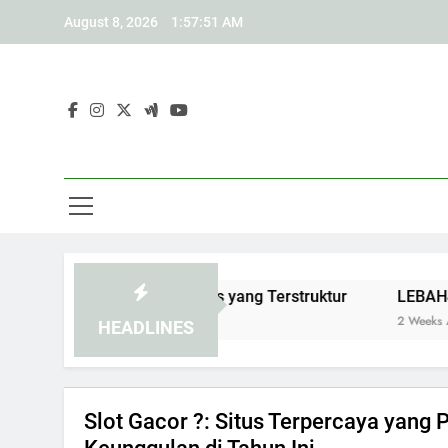
Skip
August 8, 2026
1:57:52 AM
to
content
Nim
Temukan Ga
ngan Sistem Akses yang Terstruktur
LEBAH4D dan Konsep
2 Weeks Ago
HEADLINES
Slot Gacor ?: Situs Terpercaya yang 