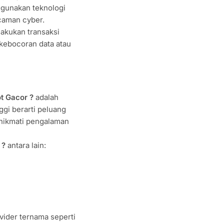
nggunakan teknologi
caman cyber.
akukan transaksi
kebocoran data atau
ot Gacor ?
adalah
ggi berarti peluang
nikmati pengalaman
 ?
antara lain:
ovider ternama seperti