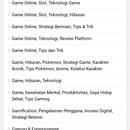
Game Online, Slot, Teknologi Game
Game Online, Slot, Teknologi, Hiburan
Game Online, Strategi Bermain, Tips & Trik
Game Online, Teknologi, Review Platform
Game Online, Tips dan Trik
Game, Hiburan, Pokémon, Strategi Game, Karakter
Ikonik, Tips Pokémon, Anime, Koleksi Karakter
Game, Hiburan, Teknologi
Game, Kesehatan Mental, Produktivitas, Gaya Hidup
Sehat, Tips Gaming
Gamification, Pengalaman Pengguna, Inovasi Digital,
Strategi Retensi
Gaming & Entertainment