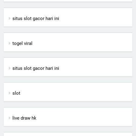
situs slot gacor hari ini
togel viral
situs slot gacor hari ini
slot
live draw hk