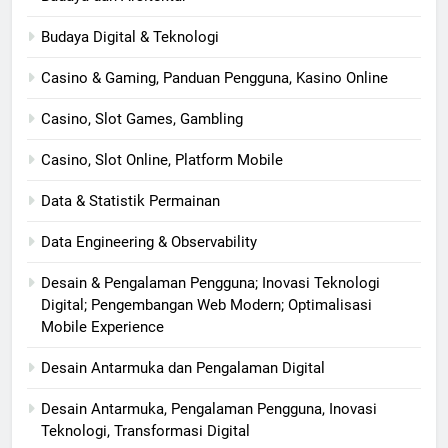
Budaya Digital & Teknologi
Casino & Gaming, Panduan Pengguna, Kasino Online
Casino, Slot Games, Gambling
Casino, Slot Online, Platform Mobile
Data & Statistik Permainan
Data Engineering & Observability
Desain & Pengalaman Pengguna; Inovasi Teknologi
Digital; Pengembangan Web Modern; Optimalisasi
Mobile Experience
Desain Antarmuka dan Pengalaman Digital
Desain Antarmuka, Pengalaman Pengguna, Inovasi
Teknologi, Transformasi Digital