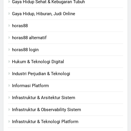
Gaya Hidup Sehat & Kebugaran Tubuh
Gaya Hidup, Hiburan, Judi Online
horas88
horas88 alternatif
horas88 login
Hukum & Teknologi Digital
Industri Perjudian & Teknologi
Informasi Platform
Infrastruktur & Arsitektur Sistem
Infrastruktur & Observability Sistem
Infrastruktur & Teknologi Platform