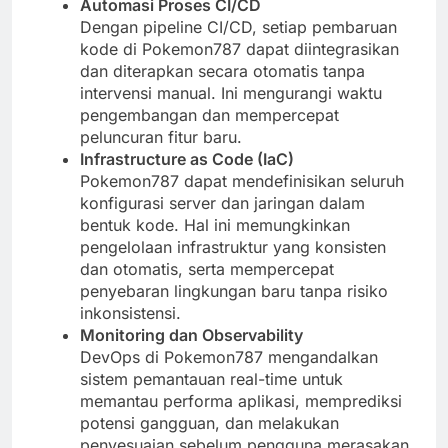
Automasi Proses CI/CD
Dengan pipeline CI/CD, setiap pembaruan
kode di Pokemon787 dapat diintegrasikan
dan diterapkan secara otomatis tanpa
intervensi manual. Ini mengurangi waktu
pengembangan dan mempercepat
peluncuran fitur baru.
Infrastructure as Code (IaC)
Pokemon787 dapat mendefinisikan seluruh
konfigurasi server dan jaringan dalam
bentuk kode. Hal ini memungkinkan
pengelolaan infrastruktur yang konsisten
dan otomatis, serta mempercepat
penyebaran lingkungan baru tanpa risiko
inkonsistensi.
Monitoring dan Observability
DevOps di Pokemon787 mengandalkan
sistem pemantauan real-time untuk
memantau performa aplikasi, memprediksi
potensi gangguan, dan melakukan
penyesuaian sebelum pengguna merasakan