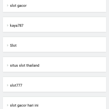
slot gacor
kaya787
Slot
situs slot thailand
slot777
slot gacor hari ini