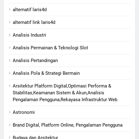
alternatif laris4d
alternatif link laris4d
Analisis Industri
Analisis Permainan & Teknologi Slot
Analisis Pertandingan
Analisis Pola & Strategi Bermain
Arsitektur Platform Digital,Optimasi Performa &
Stabilitas,Keamanan Sistem & Akun,Analisis
Pengalaman Pengguna,Rekayasa Infrastruktur Web
Astronomi
Brand Digital, Platform Online, Pengalaman Pengguna
Budaya dan Arsitektur