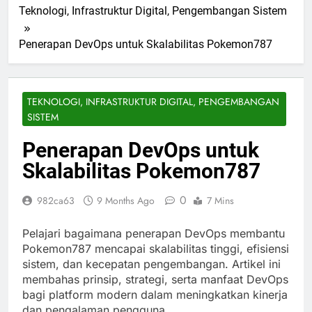
Teknologi, Infrastruktur Digital, Pengembangan Sistem
Penerapan DevOps untuk Skalabilitas Pokemon787
TEKNOLOGI, INFRASTRUKTUR DIGITAL, PENGEMBANGAN
SISTEM
Penerapan DevOps untuk
Skalabilitas Pokemon787
0
982ca63
9 Months Ago
7 Mins
Pelajari bagaimana penerapan DevOps membantu
Pokemon787 mencapai skalabilitas tinggi, efisiensi
sistem, dan kecepatan pengembangan. Artikel ini
membahas prinsip, strategi, serta manfaat DevOps
bagi platform modern dalam meningkatkan kinerja
dan pengalaman pengguna.