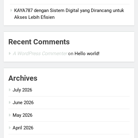
KAYA787 dengan Sistem Digital yang Dirancang untuk
Akses Lebih Efisien
Recent Comments
A WordPress Commenter
on
Hello world!
Archives
July 2026
June 2026
May 2026
April 2026