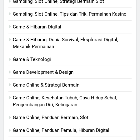
Gambling, Slot Online, Strategi Bermain Slot
Gambling, Slot Online, Tips dan Trik, Permainan Kasino
Game & Hiburan Digital
Game & Hiburan, Dunia Survival, Eksplorasi Digital,
Mekanik Permainan
Game & Teknologi
Game Development & Design
Game Online & Strategi Bermain
Game Online, Kesehatan Tubuh, Gaya Hidup Sehat,
Pengembangan Diri, Kebugaran
Game Online, Panduan Bermain, Slot
Game Online, Panduan Pemula, Hiburan Digital