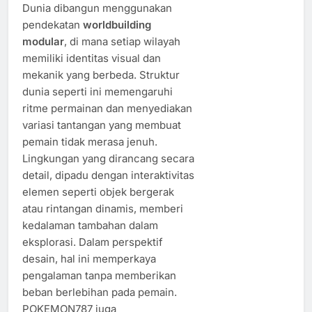
Dunia dibangun menggunakan
pendekatan
worldbuilding
modular
, di mana setiap wilayah
memiliki identitas visual dan
mekanik yang berbeda. Struktur
dunia seperti ini memengaruhi
ritme permainan dan menyediakan
variasi tantangan yang membuat
pemain tidak merasa jenuh.
Lingkungan yang dirancang secara
detail, dipadu dengan interaktivitas
elemen seperti objek bergerak
atau rintangan dinamis, memberi
kedalaman tambahan dalam
eksplorasi. Dalam perspektif
desain, hal ini memperkaya
pengalaman tanpa memberikan
beban berlebihan pada pemain.
POKEMON787 juga