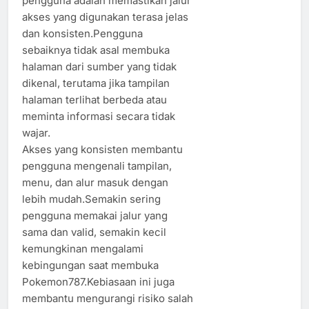
pengguna adalah memastikan jalur
akses yang digunakan terasa jelas
dan konsisten.Pengguna
sebaiknya tidak asal membuka
halaman dari sumber yang tidak
dikenal, terutama jika tampilan
halaman terlihat berbeda atau
meminta informasi secara tidak
wajar.
Akses yang konsisten membantu
pengguna mengenali tampilan,
menu, dan alur masuk dengan
lebih mudah.Semakin sering
pengguna memakai jalur yang
sama dan valid, semakin kecil
kemungkinan mengalami
kebingungan saat membuka
Pokemon787.Kebiasaan ini juga
membantu mengurangi risiko salah