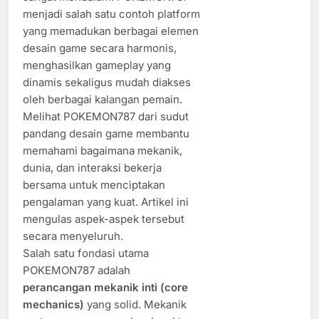
menjadi salah satu contoh platform
yang memadukan berbagai elemen
desain game secara harmonis,
menghasilkan gameplay yang
dinamis sekaligus mudah diakses
oleh berbagai kalangan pemain.
Melihat POKEMON787 dari sudut
pandang desain game membantu
memahami bagaimana mekanik,
dunia, dan interaksi bekerja
bersama untuk menciptakan
pengalaman yang kuat. Artikel ini
mengulas aspek-aspek tersebut
secara menyeluruh.
Salah satu fondasi utama
POKEMON787 adalah
perancangan mekanik inti (core
mechanics)
yang solid. Mekanik