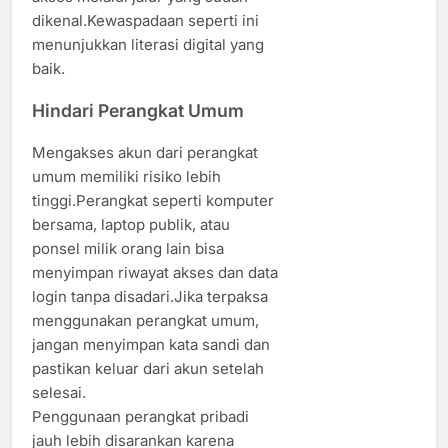
dikenal.Kewaspadaan seperti ini
menunjukkan literasi digital yang
baik.
Hindari Perangkat Umum
Mengakses akun dari perangkat
umum memiliki risiko lebih
tinggi.Perangkat seperti komputer
bersama, laptop publik, atau
ponsel milik orang lain bisa
menyimpan riwayat akses dan data
login tanpa disadari.Jika terpaksa
menggunakan perangkat umum,
jangan menyimpan kata sandi dan
pastikan keluar dari akun setelah
selesai.
Penggunaan perangkat pribadi
jauh lebih disarankan karena