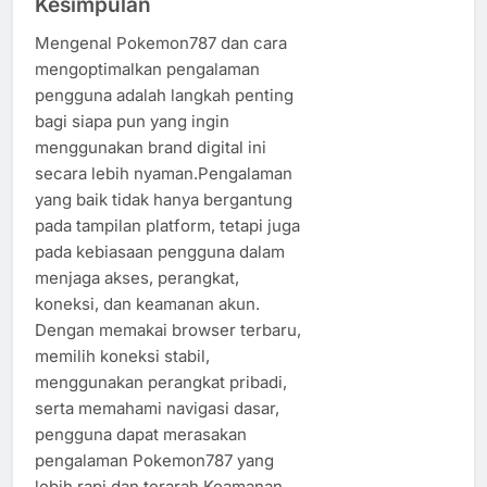
Kesimpulan
Mengenal Pokemon787 dan cara
mengoptimalkan pengalaman
pengguna adalah langkah penting
bagi siapa pun yang ingin
menggunakan brand digital ini
secara lebih nyaman.Pengalaman
yang baik tidak hanya bergantung
pada tampilan platform, tetapi juga
pada kebiasaan pengguna dalam
menjaga akses, perangkat,
koneksi, dan keamanan akun.
Dengan memakai browser terbaru,
memilih koneksi stabil,
menggunakan perangkat pribadi,
serta memahami navigasi dasar,
pengguna dapat merasakan
pengalaman Pokemon787 yang
lebih rapi dan terarah.Keamanan