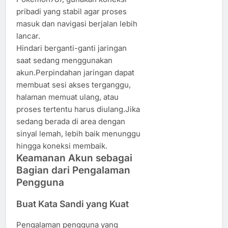
pribadi yang stabil agar proses
masuk dan navigasi berjalan lebih
lancar.
Hindari berganti-ganti jaringan
saat sedang menggunakan
akun.Perpindahan jaringan dapat
membuat sesi akses terganggu,
halaman memuat ulang, atau
proses tertentu harus diulang.Jika
sedang berada di area dengan
sinyal lemah, lebih baik menunggu
hingga koneksi membaik.
Keamanan Akun sebagai
Bagian dari Pengalaman
Pengguna
Buat Kata Sandi yang Kuat
Pengalaman pengguna yang