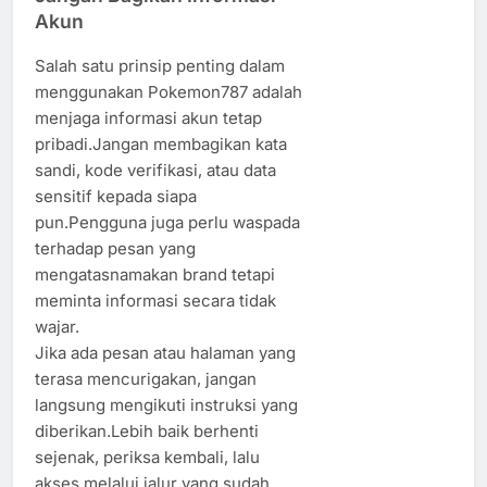
Akun
Salah satu prinsip penting dalam
menggunakan Pokemon787 adalah
menjaga informasi akun tetap
pribadi.Jangan membagikan kata
sandi, kode verifikasi, atau data
sensitif kepada siapa
pun.Pengguna juga perlu waspada
terhadap pesan yang
mengatasnamakan brand tetapi
meminta informasi secara tidak
wajar.
Jika ada pesan atau halaman yang
terasa mencurigakan, jangan
langsung mengikuti instruksi yang
diberikan.Lebih baik berhenti
sejenak, periksa kembali, lalu
akses melalui jalur yang sudah