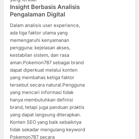
Insight Berbasis Analisis
Pengalaman Digital
Dalam analisis user experience,
ada tiga faktor utama yang
memengaruhi kenyamanan
pengguna: kejelasan akses,
kestabilan sistem, dan rasa
aman.Pokemon787 sebagai brand
dapat diperkuat melalui konten
yang membahas ketiga faktor
tersebut secara natural.Pengguna
yang mencari informasi tidak
hanya membutuhkan definisi
brand, tetapi juga panduan praktis
yang dapat langsung diterapkan.
Konten SEO yang baik sebaiknya
tidak sekadar mengulang keyword
Pokemon787 secara