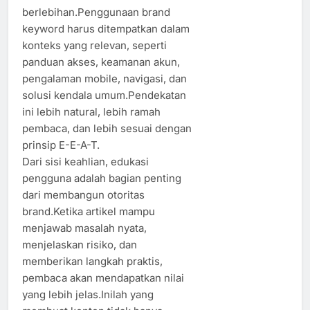
berlebihan.Penggunaan brand
keyword harus ditempatkan dalam
konteks yang relevan, seperti
panduan akses, keamanan akun,
pengalaman mobile, navigasi, dan
solusi kendala umum.Pendekatan
ini lebih natural, lebih ramah
pembaca, dan lebih sesuai dengan
prinsip E-E-A-T.
Dari sisi keahlian, edukasi
pengguna adalah bagian penting
dari membangun otoritas
brand.Ketika artikel mampu
menjawab masalah nyata,
menjelaskan risiko, dan
memberikan langkah praktis,
pembaca akan mendapatkan nilai
yang lebih jelas.Inilah yang