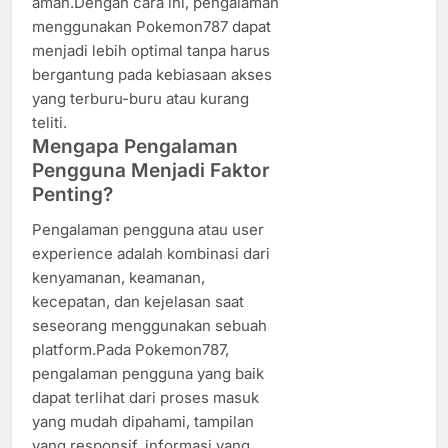
aman.Dengan cara ini, pengalaman
menggunakan Pokemon787 dapat
menjadi lebih optimal tanpa harus
bergantung pada kebiasaan akses
yang terburu-buru atau kurang
teliti.
Mengapa Pengalaman
Pengguna Menjadi Faktor
Penting?
Pengalaman pengguna atau user
experience adalah kombinasi dari
kenyamanan, keamanan,
kecepatan, dan kejelasan saat
seseorang menggunakan sebuah
platform.Pada Pokemon787,
pengalaman pengguna yang baik
dapat terlihat dari proses masuk
yang mudah dipahami, tampilan
yang responsif, informasi yang