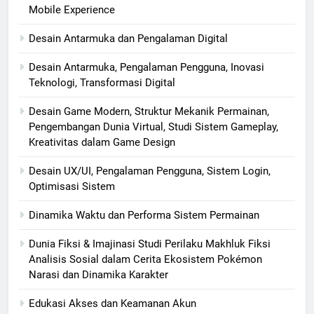
Mobile Experience
Desain Antarmuka dan Pengalaman Digital
Desain Antarmuka, Pengalaman Pengguna, Inovasi
Teknologi, Transformasi Digital
Desain Game Modern, Struktur Mekanik Permainan,
Pengembangan Dunia Virtual, Studi Sistem Gameplay,
Kreativitas dalam Game Design
Desain UX/UI, Pengalaman Pengguna, Sistem Login,
Optimisasi Sistem
Dinamika Waktu dan Performa Sistem Permainan
Dunia Fiksi & Imajinasi Studi Perilaku Makhluk Fiksi
Analisis Sosial dalam Cerita Ekosistem Pokémon
Narasi dan Dinamika Karakter
Edukasi Akses dan Keamanan Akun