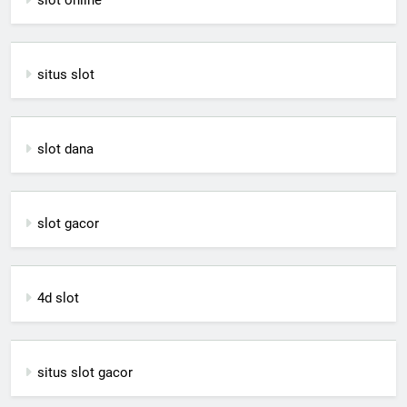
slot online
situs slot
slot dana
slot gacor
4d slot
situs slot gacor