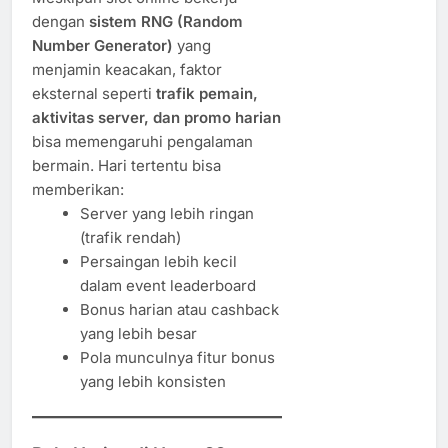
dengan
sistem RNG (Random
Number Generator)
yang
menjamin keacakan, faktor
eksternal seperti
trafik pemain,
aktivitas server, dan promo harian
bisa memengaruhi pengalaman
bermain. Hari tertentu bisa
memberikan:
Server yang lebih ringan
(trafik rendah)
Persaingan lebih kecil
dalam event leaderboard
Bonus harian atau cashback
yang lebih besar
Pola munculnya fitur bonus
yang lebih konsisten