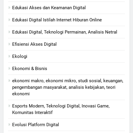
Edukasi Akses dan Keamanan Digital
Edukasi Digital Istilah Internet Hiburan Online
Edukasi Digital, Teknologi Permainan, Analisis Netral
Efisiensi Akses Digital
Ekologi
Ekonomi & Bisnis
ekonomi makro, ekonomi mikro, studi sosial, keuangan,
pengembangan masyarakat, analisis kebijakan, teori
ekonomi
Esports Modern, Teknologi Digital, Inovasi Game,
Komunitas Interaktif
Evolusi Platform Digital