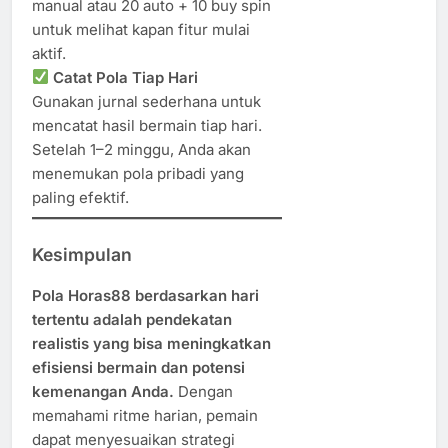
manual atau 20 auto + 10 buy spin
untuk melihat kapan fitur mulai
aktif.
Catat Pola Tiap Hari
Gunakan jurnal sederhana untuk
mencatat hasil bermain tiap hari.
Setelah 1–2 minggu, Anda akan
menemukan pola pribadi yang
paling efektif.
Kesimpulan
Pola Horas88 berdasarkan hari
tertentu adalah pendekatan
realistis yang bisa meningkatkan
efisiensi bermain dan potensi
kemenangan Anda.
Dengan
memahami ritme harian, pemain
dapat menyesuaikan strategi