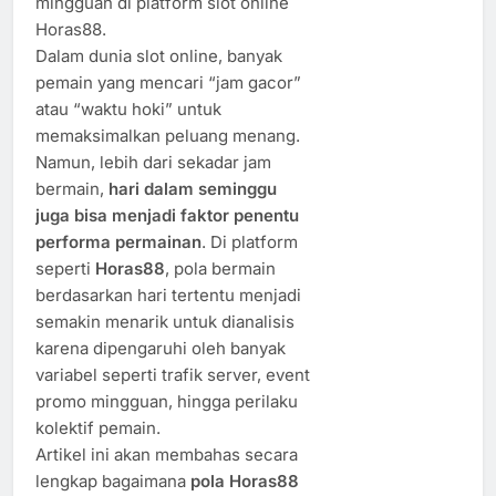
mingguan di platform slot online
Horas88.
Dalam dunia slot online, banyak
pemain yang mencari “jam gacor”
atau “waktu hoki” untuk
memaksimalkan peluang menang.
Namun, lebih dari sekadar jam
bermain,
hari dalam seminggu
juga bisa menjadi faktor penentu
performa permainan
. Di platform
seperti
Horas88
, pola bermain
berdasarkan hari tertentu menjadi
semakin menarik untuk dianalisis
karena dipengaruhi oleh banyak
variabel seperti trafik server, event
promo mingguan, hingga perilaku
kolektif pemain.
Artikel ini akan membahas secara
lengkap bagaimana
pola Horas88