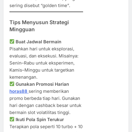
sering disebut “golden time”.
Tips Menyusun Strategi
Mingguan
Buat Jadwal Bermain
Pisahkan hari untuk eksplorasi,
evaluasi, dan eksekusi. Misalnya:
Senin–Rabu untuk eksperimen,
Kamis–Minggu untuk targetkan
kemenangan.
Gunakan Promosi Harian
horas88
sering memberikan
promo berbeda tiap hari. Gunakan
hari dengan cashback besar untuk
bermain slot volatilitas tinggi.
Ikuti Pola Spin Terukur
Terapkan pola seperti 10 turbo + 10